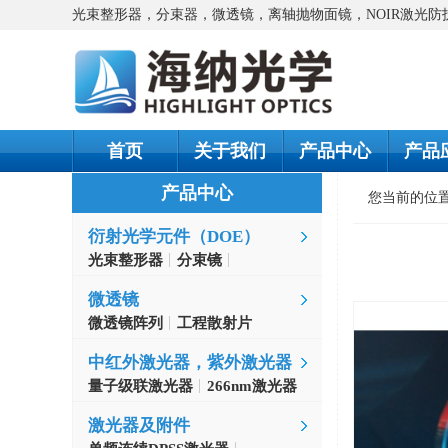
光束整形器，分束器，微透镜，离轴抛物面镜，NOIR激光
首页
关于我们
产品中心
产品
产品中心
您当前的位
衍射光学元件（DOE）
光束整形器
分束镜
螺旋相位片
微透镜
微透镜阵列
工程散射片
中红外激光器，紫外激光器
量子级联激光器
266nm激光器
激光器及附件