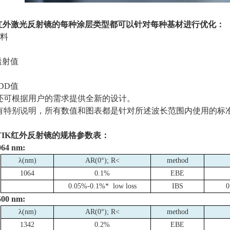
红外激光反射镜的每种涂层类型都可以针对每种基材进行优化：
材料
透射值
DD
值
还可根据用户的需求提供全新的设计。
有特别说明，所有数值和图表都是针对所述波长范围内使用的标
IK
红外反射镜的规格参数表：
064 nm:
λ
(nm)
AR(0°
); R<
method
1064
0.1%
EBE
0.05%-0.1%* low loss
IBS
0
500 nm:
λ
(nm)
AR(0°
); R<
method
1342
0.2%
EBE