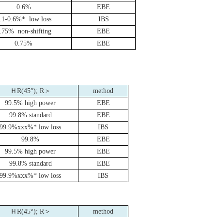
0.6%
EBE
.1-0.6%*
low loss
IBS
.75%
non-shifting
EBE
0.75%
EBE
Ｈ
R(45
°
); R
＞
method
99.5% high power
EBE
99.8% standard
EBE
99.9%xxx%* low loss
IBS
99.8%
EBE
99.5% high power
EBE
99.8% standard
EBE
99.9%xxx%* low loss
IBS
Ｈ
R(45
°
); R
＞
method