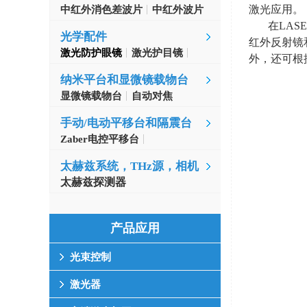
激光应用。
中红外消色差波片
中红外波片
在
LASE
光学配件
红外反射镜
激光防护眼镜
激光护目镜
外，还可根
纳米平台和显微镜载物台
显微镜载物台
自动对焦
手动/电动平移台和隔震台
Zaber电控平移台
MinusK隔振台
太赫兹系统，THz源，相机
太赫兹探测器
产品应用
光束控制
激光器