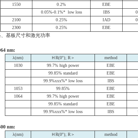
1550
0.2%
EBE
0.05%-0.1%* low loss
IBS
0
2100
0.25%
IAD
0
2300
0.25%
EBE
格、基板尺寸和激光功率
064 nm:
λ
(nm)
Ｈ
R(0
°
); R
＞
method
1030
99.7% high power
EBE
99.85% standard
EBE
99.9%xxx%* low loss
IBS
1053
99.85%
EBE
1064
99.7% high power
EBE
99.85% standard
EBE
99.9%xxx%* low loss
IBS
500 nm:
λ
(nm)
Ｈ
R(0
°
); R
＞
method