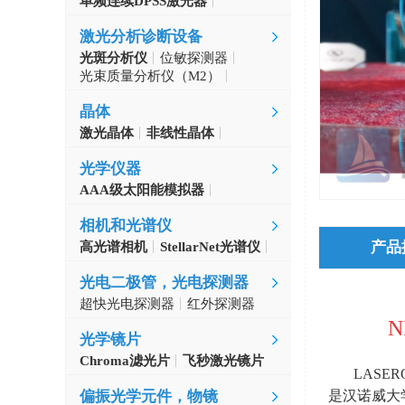
单频连续DPSS激光器
Aerodiode
激光分析诊断设备
光斑分析仪
位敏探测器
光束质量分析仪（M2）
自准直仪
激光波长计
晶体
激光晶体
非线性晶体
CLBO晶体
光学仪器
AAA级太阳能模拟器
光学斩波器
相机和光谱仪
产品
高光谱相机
StellarNet光谱仪
光电二极管，光电探测器
超快光电探测器
红外探测器
N
光学镜片
Chroma滤光片
飞秒激光镜片
LASE
是汉诺威大
偏振光学元件，物镜