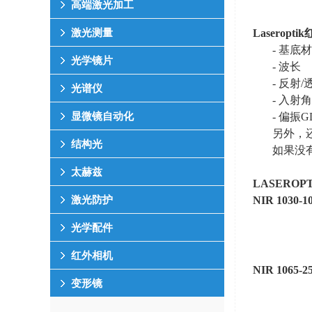
高端激光加工
Laseroptik
激光测量
- 基底
光学镜片
- 波长
- 反射
/
光谱仪
- 入射角
- 偏振
G
显微镜自动化
另外，
结构光
如果没
太赫兹
LASEROPT
NIR 1030-1
激光防护
光学配件
红外相机
NIR 1065-2
变形镜