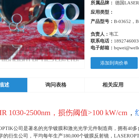
所属品牌：
德国LASER
应用类型：
产品型号：
B-03652，B
负责人：
韦工
联系电话：
1892746003
电子邮箱：
bqwei@wello
添加到询价单
描述
询问表格
相关应用
IR 1030-2500nm，损伤阈值>100 kW/cm
，
ROPTIK公司是著名的光学镀膜和激光光学元件制造商，拥有
40
多
学的衍生公司，平均每年生产
180,000
个镀膜反射镜，
LASEROPT