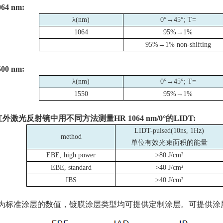
064 nm:
λ
(nm)
0°→
45
°
; T=
1064
95%→
1%
95%→
1% non-shifting
500 nm:
λ
(nm)
0°→
45
°
; T=
1550
95%→
1%
红外激光反射镜中用不同方法测量
HR 1064 nm/0
°的
LIDT:
LIDT-pulsed(10ns, 1Hz)
method
单位有效光束面积的能量
EBE, high power
>80 J/cm²
EBE, standard
>40 J/cm²
IBS
>40 J/cm²
为标准涂层的数值，镀膜涂层类型均可提供定制涂层。可提供涂