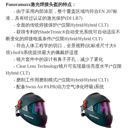
Panoramaxx
激光焊接头盔的特点：
- 由于采用内部涂层，整个覆盖区域均符合
EN 207
标
准，具有经过认证的激光保护
(DI LB7)
- 全面的传统焊接保护
(*
仅限
Hybrid/Hybrid CLT)
- 获得专利的
ShadeTronic®
自动变光系统可自动适应不
断变化的焊接电弧条件
(*
仅限
Hybrid/Hybrid CLT)
- 符合人体工程学的切口，全景视野
(
比标准尺寸大
6
倍
)-IsoFit
系统提供最大的佩戴舒适度
- 镜片套件中的设计有鼻子开孔，减少了雾化
- Clear Lens Technology镜片可实现最佳亮度水平
(*
仅限
Hybrid CLT)
- 磨削工作用磨削模式
(*
仅限
Hybrid/Hybrid CLT)
- 配备
Swiss Air PAPR(
动力空气净化呼吸
)
系统