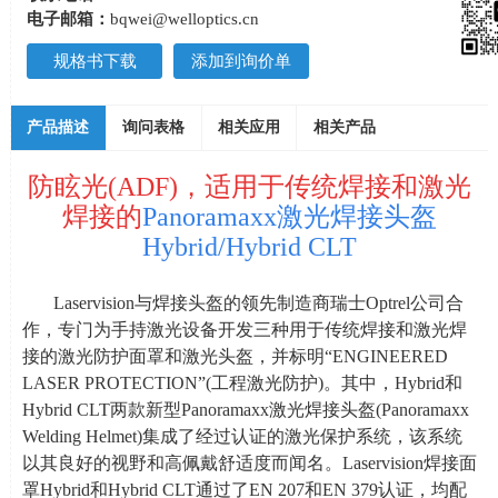
电子邮箱：
bqwei@welloptics.cn
规格书下载
添加到询价单
产品描述
询问表格
相关应用
相关产品
防眩光(ADF)，适用于传统焊接和激光
焊接的
Panoramaxx激光焊接头盔
Hybrid/Hybrid CLT
Laservision与焊接头盔的领先制造商瑞士
Optrel
公司合
作，专门为手持激光设备开发三种用于传统焊接和激光焊
接的激光防护面罩和激光头盔，并标明“
ENGINEERED
LASER PROTECTION
”
(
工程激光防护
)
。其中，Hybrid和
Hybrid CLT
两款新型
Panoramaxx
激光焊接头盔
(Panoramaxx
Welding Helmet)
集成了经过认证的激光保护系统，该系统
以其良好的视野和高佩戴舒适度而闻名。
Laservision
焊接面
罩Hybrid和
Hybrid CLT
通过了
EN 207
和
EN 379
认证，均配