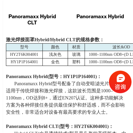
激光焊接面罩
Hybrid/Hybrid CLT
的规格参数：
型号
颜色
材质
波长
&OD
HY2T6K004001
浅灰色
玻璃
1000–1100nm OD8+(D L
HY1P1P164001
金色
塑料
1000–1100nm OD8+(D L
Panoramaxx Hybrid(
型号：
HY1P1P164001)
：
Panoramaxx Hybrid型号配备了自动变暗滤光片
(ADF)
，
适用于传统焊接和激光焊接，这款波长范围是1000–
1100nm，
OD
达到
8+
，通过
EN207
认证。这种多功能解决
方案为各种焊接任务提供最佳保护和舒适感，而不会影响
安全性，非常适合对设备有最高要求的专业人士。
Panoramaxx Hybrid CLT(
型号：
HY2T6K004001)
：