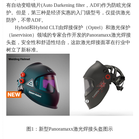
有自动变暗镜片
(Auto Darkening filter
，
ADF)
作为防眩光保
护。但是，第三种是经济实惠的入门级型号，仅提供激光
防护，不带
ADF
。
Hybrid和
Hybrid CLT
由焊接保护（
Optrel
）和激光保护
（
laservision
）领域的专家合作开发的
Panoramaxx
激光焊接
头盔，安全性和舒适性结合，这款激光焊接面罩在行业中
树立了新标准。
图
1
：新型
Panoramaxx
激光焊接头盔图示