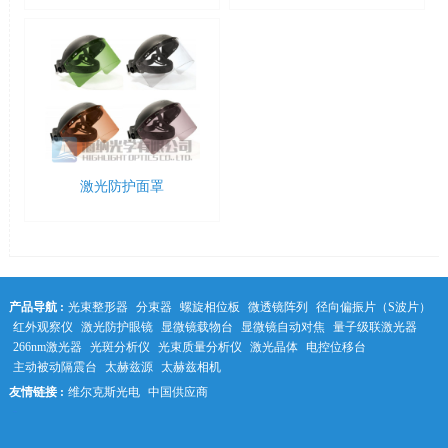
激光防护面罩
产品导航 :
光束整形器
分束器
螺旋相位板
微透镜阵列
径向偏振片（S波片）
红外观察仪
激光防护眼镜
显微镜载物台
显微镜自动对焦
量子级联激光器
266nm激光器
光斑分析仪
光束质量分析仪
激光晶体
电控位移台
主动被动隔震台
太赫兹源
太赫兹相机
友情链接 :
维尔克斯光电
中国供应商
中科光学