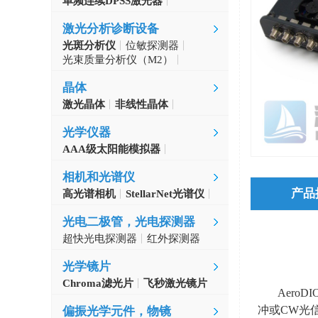
单频连续DPSS激光器
Aerodiode
激光分析诊断设备
光斑分析仪
位敏探测器
光束质量分析仪（M2）
自准直仪
激光波长计
晶体
激光晶体
非线性晶体
CLBO晶体
光学仪器
AAA级太阳能模拟器
光学斩波器
相机和光谱仪
产品
高光谱相机
StellarNet光谱仪
光电二极管，光电探测器
超快光电探测器
红外探测器
光学镜片
Chroma滤光片
飞秒激光镜片
Aer
冲或
CW
光
偏振光学元件，物镜