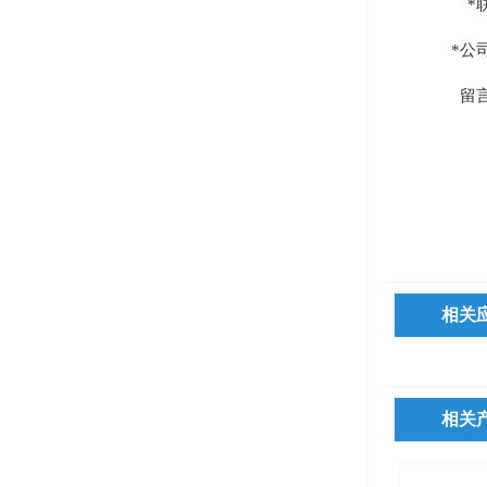
*
*公
留
相关
相关