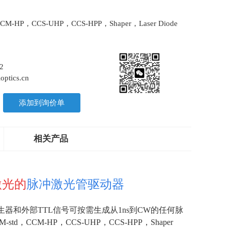
CM-HP，CCS-UHP，CCS-HPP，Shaper，Laser Diode
2
optics.cn
添加到询价单
相关产品
激光的
脉冲激光管驱动器
发生器和外部
TTL
信号可按需生成从
1ns
到
CW
的任何脉
M-std
，
CCM-HP
，
CCS-UHP
，
CCS-HPP
，
Shaper