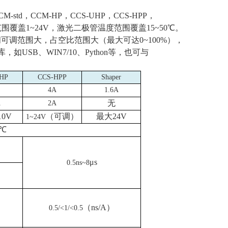
CM-std
，
CCM-HP
，
CCS-UHP
，
CCS-HPP
，
范围覆盖
1~24V
，激光二极管温度范围覆盖
15~50
℃。
间可调范围大，占空比范围大（最大可达
0~100%
），
库，如
USB
、
WIN7/10
、
Python
等，也可与
HP
CCS-HPP
Shaper
4A
1.6A
无
A
2A
10V
（可调）
最大
24V
1~24V
℃
μ
s
0.5ns~8
（
ns/A
）
0.5/<1/<0.5