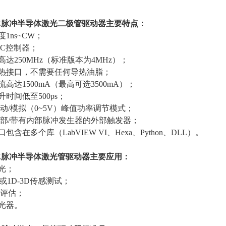
E
脉冲半导体激光二极管驱动器主要特点：
度
1ns~CW
；
EC
控制器；
高达
250MHz
（标准版本为
4MHz
）；
导热接口，不需要任何导热油脂；
电流高达
1500mA
（最高可选
3500mA
）；
上升时间低至
500ps
；
手动
/
模拟（
0~5V
）峰值功率调节模式；
部
/
带有内部脉冲发生器的外部触发器；
接口包含在多个库（
LabVIEW VI
、
Hexa
、
Python
、
DLL
）。
E
脉冲半导体激光管驱动器主要应用：
光；
R或
1D-3D
传感测试；
EL评估；
激光器。