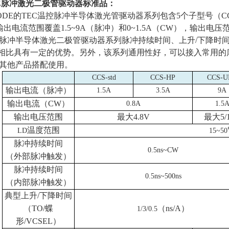
E
脉冲激光二极管驱动器标准品：
IODE的
TEC
温控脉冲半导体激光管驱动器系列包含
5
个子型号（
C
输出电流范围覆盖
1.5~9A
（脉冲）和
0~1.5A
（
CW
），输出电压
脉冲半导体激光二极管驱动器系列脉冲持续时间、上升
/
下降时
相比具有一定的优势。另外，该系列通用性好，可以接入常用的
其他产品搭配使用。
CCS-std
CCS-HP
CCS-U
输出电流（脉冲）
1.5A
3.5A
9A
输出电流（
CW
）
0.8A
1.5
输出电压范围
最大
4.8V
最大
5/
温度范围
LD
15~50
脉冲持续时间
0.5ns~CW
（外部脉冲触发）
脉冲持续时间
0.5ns~500ns
（内部脉冲触发）
典型上升
/
下降时间
（
TO/
蝶
（
ns/A
）
1/3/0.5
形
/VCSEL
）