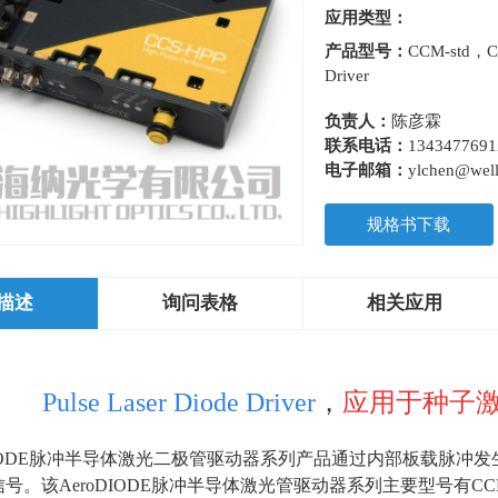
应用类型：
产品型号：
CCM-std，C
Driver
负责人：
陈彦霖
联系电话：
1343477691
电子邮箱：
ylchen@well
规格书下载
描述
询问表格
相关应用
Pulse Laser Diode Driver
，
应用于种子
oDIODE脉冲半导体激光二极管驱动器系列产品通过内部板载脉冲
信号。该
AeroDIODE
脉冲半导体激光管驱动器系列主要型号有
CC