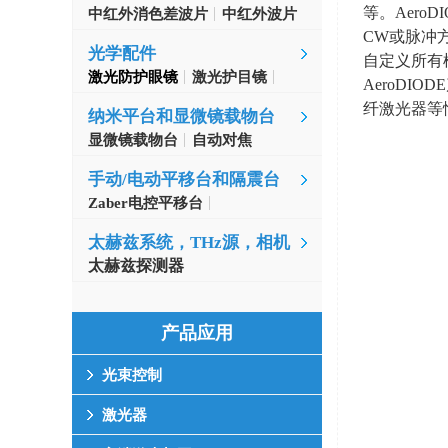
等。
AeroD
中红外消色差波片
中红外波片
CW
或脉冲
光学配件
自定义所有
激光防护眼镜
激光护目镜
AeroDIODE
纤激光器等
纳米平台和显微镜载物台
显微镜载物台
自动对焦
手动/电动平移台和隔震台
Zaber电控平移台
MinusK隔振台
太赫兹系统，THz源，相机
太赫兹探测器
产品应用
光束控制
激光器