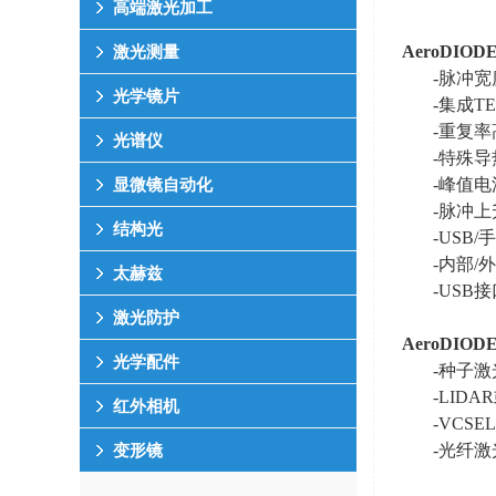
高端激光加工
AeroDIOD
激光测量
-脉冲宽
光学镜片
-集成
T
-重复率
光谱仪
-特殊
-峰值
显微镜自动化
-脉冲
结构光
-USB/
-内部
/
外
太赫兹
-USB
激光防护
AeroDIOD
光学配件
-种子激
-LIDA
红外相机
-VCS
-光纤
变形镜