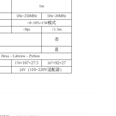
1ns
1Hz~250MHz
1Hz~20MHz
模式
~0~10%+CW
<8ps
<1.5ns
否
是
 Hexa – Labview – Python
×
107
×
27.5
×
92
×
27
170
167
（
110~220V
适配器）
24V