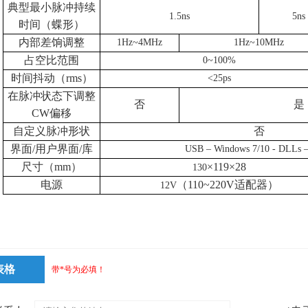
典型最小脉冲持续
1.5ns
5ns
时间（蝶形）
内部差饷调整
1Hz~4MHz
1Hz~10MHz
占空比范围
0~100%
时间抖动（
rms
）
<25ps
在脉冲状态下调整
否
是
CW
偏移
自定义脉冲形状
否
界面
/
用户界面
/
库
USB – Windows 7/10 - DLLs –
尺寸（
mm
）
×
119
×
28
130
电源
（
110~220V
适配器）
12V
表格
带*号为必填！