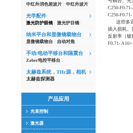
号耦合、光
中红外消色差波片
中红外波片
C250-F0.71
C250-F0.71-
光学配件
这些多
激光防护眼镜
激光护目镜
插入损耗。
纳米平台和显微镜载物台
反射率（镀
显微镜载物台
自动对焦
F0.71- A16
×
手动/电动平移台和隔震台
Zaber电控平移台
MinusK隔振台
太赫兹系统，THz源，相机
太赫兹探测器
产品应用
光束控制
激光器