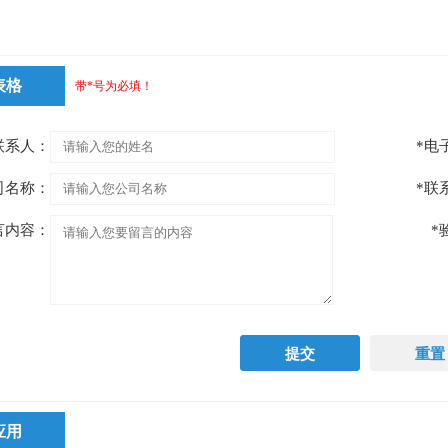
表格
带*号为必填！
联系人：
*电
司名称：
*联
言内容：
*
应用