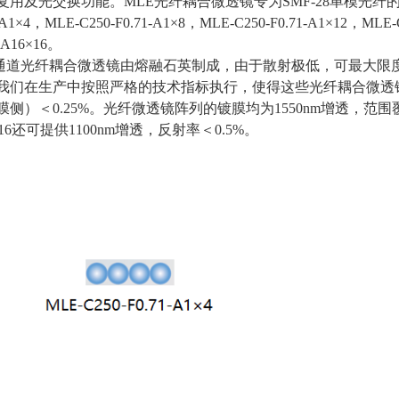
复用及光交换功能。MLE光纤耦合微透镜专为
SMF-28
单模光纤
-A1
×
4
，
MLE-C250-F0.71-A1
×
8
，
MLE-C250-F0.71-A1
×
12
，
MLE-C
 A16
×
16
。
通道光纤耦合微透镜由熔融石英制成，由于散射极低，可最大限
我们在生产中按照严格的技术指标执行，使得这些光纤耦合微透
膜侧）＜
0.25%
。光纤微透镜阵列的镀膜均为
1550nm
增透，范围
16
还可提供
1100nm
增透，反射率＜
0.5%
。