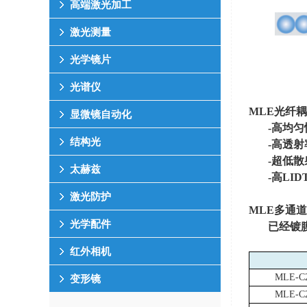
高端激光加工
激光测量
光学镜片
光谱仪
MLE
光纤耦
显微镜自动化
-高均
结构光
-高透
-超低
太赫兹
-高
LID
激光防护
MLE
多通道
光学配件
已经镀
红外相机
MLE-C2
变形镜
MLE-C2