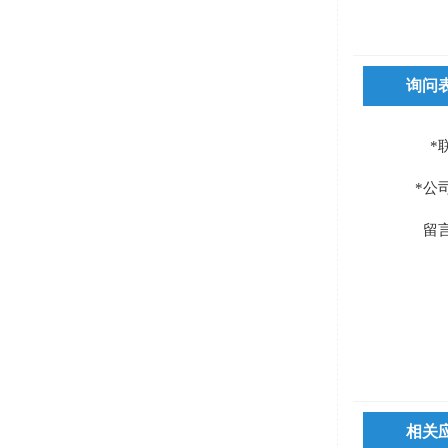
询问
*
*公
留
相关