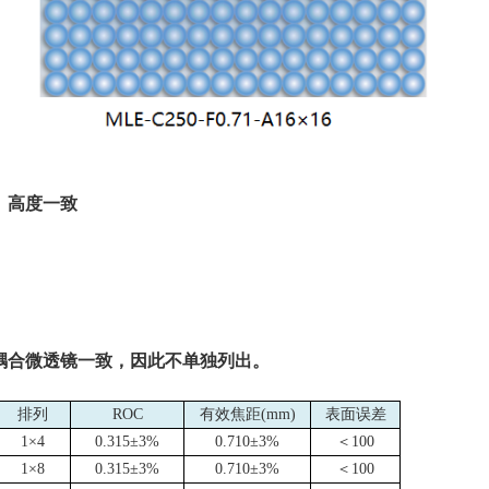
）高度一致
耦合微透镜一致，因此不单独列出。
排列
ROC
有效焦距
(mm)
表面误差
1
×
4
0.315
±
3%
0.710±
3%
＜
100
1
×
8
0.315
±
3%
0.710±
3%
＜
100