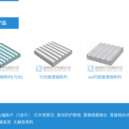
产品
镜阵列(匀光)
匀光微透镜阵列
aus凹面微透镜阵列
向偏振片（S波片）
红外观察仪
激光防护眼镜
显微镜载物台
显微镜自
赫兹源
太赫兹相机