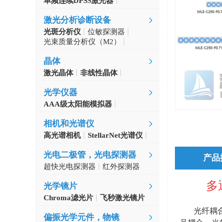
单频连续DPSS激光器
Aerodiode
激光分析诊断设备
光斑分析仪
位敏探测器
光束质量分析仪（M2）
自准直仪
激光波长计
晶体
激光晶体
非线性晶体
CLBO晶体
光学仪器
AAA级太阳能模拟器
光学斩波器
相机和光谱仪
高光谱相机
StellarNet光谱仪
光电二极管，光电探测器
产品
超快光电探测器
红外探测器
多
光学镜片
Chroma滤光片
飞秒激光镜片
光纤耦
偏振光学元件，物镜