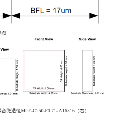
镜图
耦合微透镜
MLE-C250-F0.71- A16
×
16
（右）