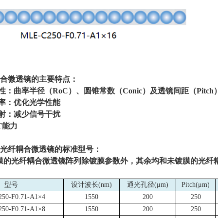
合微透镜
的主要特点：
匀性：曲率半径（
RoC
）、圆锥常数（
Conic
）及透镜间距（
Pitch
射率：优化光学性能
散射：减少信号干扰
T
能力
光纤耦合微透镜的标准型号：
膜的光纤耦合微透镜阵列除镀膜参数外，其余均和未镀膜的光纤
型号
设计波长
(nm)
通光孔径
(
μ
m)
Pitch(μ
m)
50-F0.71-A1×4
1550
200
250
50-F0.71-A1×8
1550
200
250