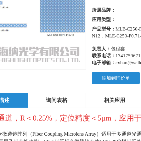
所属品牌：
应用类型：
产品型号：
MLE-C250-
N12，MLE-C250-F0.71
负责人：
包程鑫
联系电话：
1341759671
电子邮箱：
cxbao@wello
添加到询价单
描述
询问表格
相关应用
通道，R＜0.25%，定位精度＜5μm，应用
合微透镜阵列（
Fiber Coupling Microlens Array
）适用于多通道光