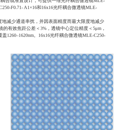
的耦合或准直设计，可提供一维光纤耦合微透镜
MLE-
250-F0.71- A1
×
16
和
16x16
光纤耦合微透镜
MLE-
度地减少通道串扰，并因表面精度而最大限度地减少
镜的有效焦距公差＜
3%
，透镜中心定位精度＜
5
μ
m
，
覆盖
1260–1620nm
。
16x16
光纤耦合微透镜
MLE-C250-