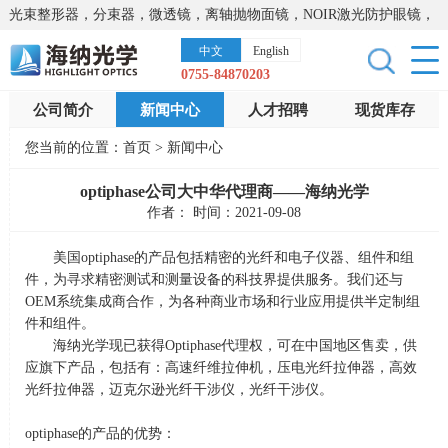
光束整形器，分束器，微透镜，离轴抛物面镜，NOIR激光防护眼镜，
太阳能模拟器，显微镜载物台，激光器，光谱仪，红外热像仪，激光
中文
English
晶体
0755-84870203
公司简介
新闻中心
人才招聘
现货库存
您当前的位置：
首页
>
新闻中心
optiphase公司大中华代理商——海纳光学
作者： 时间：2021-09-08
美国
optiphase
的产品包括精密的光纤和电子仪器、组件和组
件，为寻求精密测试和测量设备的科技界提供服务。我们还与
OEM
系统集成商合作，为各种商业市场和行业应用提供半定制组
件和组件。
海纳光学现已获得
Optiphase
代理权，可在中国地区售卖，供
应旗下产品，包括有：高速纤维拉伸机，压电光纤拉伸器，高效
光纤拉伸器，迈克尔逊光纤干涉仪，光纤干涉仪。
optiphase的产品的优势：