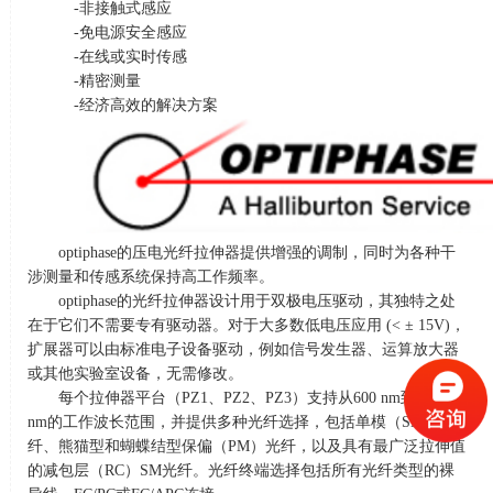
-非接触式感应
-免电源安全感应
-在线或实时传感
-精密测量
-经济高效的解决方案
optiphase的压电光纤拉伸器提供增强的调制，同时为各种干
涉测量和传感系统保持高工作频率。
optiphase的光纤拉伸器设计用于双极电压驱动，其独特之处
在于它们不需要专有驱动器。对于大多数低电压应用
(< ± 15V)
，
扩展器可以由标准电子设备驱动，例如信号发生器、运算放大器
或其他实验室设备，无需修改。
每个拉伸器平台（
PZ1
、
PZ2
、
PZ3
）支持从
600 nm
到
1625
nm
的工作波长范围，并提供多种光纤选择，包括单模（
SM
）光
纤、熊猫型和蝴蝶结型保偏（
PM
）光纤，以及具有最广泛拉伸值
的减包层（
RC
）
SM
光纤。光纤终端选择包括所有光纤类型的裸