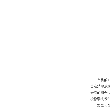
市售的
T
旨在消除成
未有的组合
极微弱光发
加拿大
N