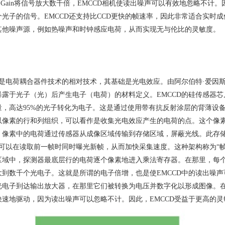
Gain
将信号放大数千倍，
EMCCD
相机使读出噪声可以有效地忽略不计。
个光子的信号。
EMCCD
还支持比
CCD
更快的帧速率，因此非常适合实时成像。N
其他噪声源，例如热噪声和时钟感应电荷，从而实现无与伦比的灵敏度。
CD是电荷耦合器件技术的相对技术，其基础是光电效应。由阿尔伯特
·
爱因
暴露于光子（光）后产生电子（电荷）的材料定义。
EMCCD
的硅传感器芯
量，高达
95%
的光子转化为电子。这是通过使用带有抗反射涂层的背薄设
以像素的行和列组织，可以看作是收集光电效应产生的电荷的点。这个像
像素中的电荷通过传感器从成像区域传输到存储区域，屏蔽光线。此存储区域是
相机可以在读取前一帧时同时曝光新帧，从而加快采集速度。这种架构称为
“
区域中，探测器最底层行的电荷逐个像素地进入乘法寄存器。在那里，每
大到数千个光电子。这就是所谓的电子倍增，也是使
EMCCD
中的读出噪声
光电子到达输出放大器，在那里它们被转换为电压并数字化以形成图像。
快速地驱动，因为读出噪声可以忽略不计。因此，
EMCCD
受益于更高的灵