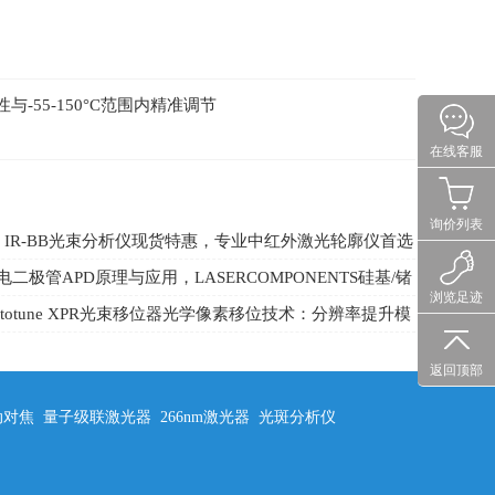
定性与-55-150°C范围内精准调节
在线客服
询价列表
ray IR-BB光束分析仪现货特惠，专业中红外激光轮廓仪首选
二极管APD原理与应用，LASERCOMPONENTS硅基/锗
浏览足迹
As雪崩光电二极管
ptotune XPR光束移位器光学像素移位技术：分辨率提升模
原理
返回顶部
动对焦
量子级联激光器
266nm激光器
光斑分析仪