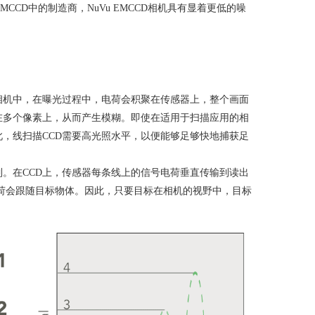
EMCCD
中的制造商，
NuVu EMCCD
相机具有显着更低的噪
相机中，在曝光过程中，电荷会积聚在传感器上，整个画面
在多个像素上，从而产生模糊。即使在适用于扫描应用的相
此，线扫描
CCD
需要高光照水平，以便能够足够快地捕获足
制。在
CCD
上，传感器每条线上的信号电荷垂直传输到读出
荷会跟随目标物体。因此，只要目标在相机的视野中，目标