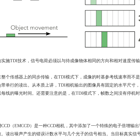
功实施
TDI
技术，信号电荷必须以与待成像物体相同的方向和相对速度传输
在整个传感器上的同步传输，在
TDI
模式下，成像的时基参考线速率而不是
色带单行的读出。从本质上讲，
TDI
相机输出的图像具有固定的水平尺寸，
以每线的曝光时间。还需要注意的是，在
TDI
模式下，帧数之间没有停机时
增
CCD
（
EMCCD
）是一种
CCD
相机，其中添加了一个特殊的电子倍增输出
敏。读出噪声产生的错误计数水平与几个光子的信号相当。当目标真实信