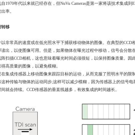
机自
1970
年代以来就已经存在，但
NuVu Cameras
是第一家将该技术集成到
读出率。
荷转移
 允许以非常高的速度或在低光照水平下捕获移动物体的图像。在典型的
CCD
即读出，以使图像可用。但是，如果物体在曝光过程中移动，信号会分散
线阵扫描
CCD
相机，这也意味着曝光时间必须很短，以保持图像质量。因
获得高质量的图像，以避免模糊。
 通过在集成传感器上移动图像来跟踪目标的运动，从而克服了照明水平的限
将这种传输与物体的运动同步
;
这样可以减少模糊，因为传感器上的信号电
时间就会持续。
CCD
传感器的垂直线越多，有效集成的时间越长。