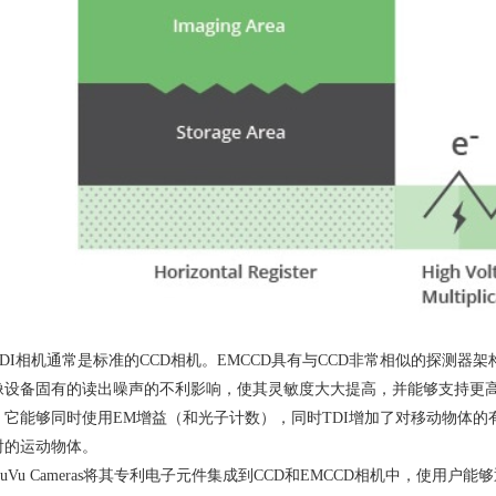
DI
相机通常是标准的
CCD
相机。
EMCCD
具有与
CCD
非常相似的探测器架
像设备固有的读出噪声的不利影响，使其灵敏度大大提高，并能够支持更
，它能够同时使用
EM
增益（和光子计数），同时
TDI
增加了对移动物体的
射的运动物体。
uVu Cameras
将其专利电子元件集成到
CCD
和
EMCCD
相机中，使用户能够