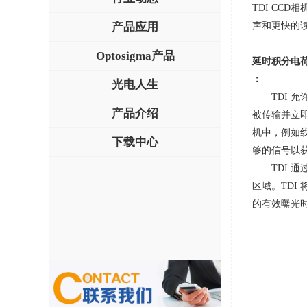
TDI CCD
相
产品应用
声和更快的
Optosigma产品
延时积分电
：
光电人生
TDI
产品介绍
被传输并立
机中，例如
下载中心
够的信号以
TDI
区域。
TDI
的有效曝光