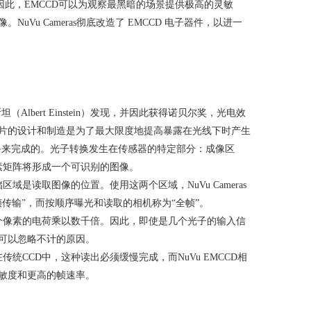
因此，
EMCCD
可以为观察最黑暗的场景提供极高的灵敏
uVu Cameras彻底改造了
EMCCD
电子器件，以进一
斯坦（
Albert Einstein
）发现，并因此获得诺贝尔奖，光电效
片的设计和制造是为了最大限度地提高暴露在光线下时产生
备来完成的。光子转换发生在传感器的特定部分：成像区
素矩阵将形成一个可识别的图像。
读取图像的位置。使用这两个区域，NuVu Cameras
帧传输
”
，而按顺序曝光和读取的相机称为
“
全帧
”
。
个像素的电荷乘以数千倍。因此，即使是几个光子的输入信
可以忽略不计的原因。
在传统
CCD
中，这种读出必须缓慢完成，而NuVu EMCCD相
敏度和更高的帧速率。