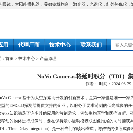
防护眼镜，太阳能模拟器，显微镜载物台，激光器，光谱仪，红外热像仪，
应用
代理厂商
技术中心
联系我们
置：
首页
>
技术中心
>
产品原理
NuVu Cameras将延时积分（TDI
作者： 时间：2024-06-29
uVu Cameras
基于为太空探索而开发的创新技术，是第一家也是唯一一家
类型的
EMCCD
探测器提供支持的企业，以服务于要求苛刻的低光成像的任
像专业知识满足了许多其他应用的苛刻需求，例如生物医学和医疗诊断、
速移动的物体进行成像时，要在保持最小运动模糊或图像拖尾的同时捕获
DI
，
Time Delay Integration
）是一种专门的读出模式，与传统的快照成像