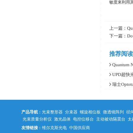
敏度来利用
上一篇：
Q
下一篇：
Do
推荐阅读
Quantu
±0.02°C稳定
UPD超快
UPD-5N-I
瑞士Opt
产品导航 :
光束整形器
分束器
螺旋相位板
微透镜阵列
径
光束质量分析仪
激光晶体
电控位移台
主动被动隔震台
太
友情链接 :
维尔克斯光电
中国供应商
中科光学