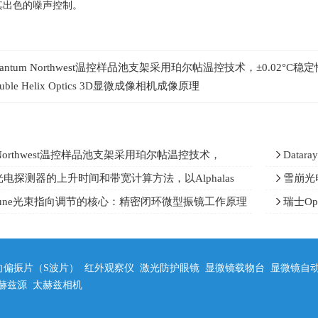
其出色的噪声控制。
uantum Northwest温控样品池支架采用珀尔帖温控技术，±0.02°C稳
uble Helix Optics 3D显微成像相机成像原理
m Northwest温控样品池支架采用珀尔帖温控技术，
Data
性与-55-150°C范围内精准调节
光电探测器的上升时间和带宽计算方法，以Alphalas
雪崩光电
R2-P示波器测量值为例
基/InGa
otune光束指向调节的核心：精密闭环微型振镜工作原理
瑞士O
块的工作
向偏振片（S波片）
红外观察仪
激光防护眼镜
显微镜载物台
显微镜自
赫兹源
太赫兹相机