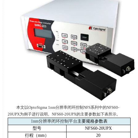
本文以
OptoSigma 1nm
分辨率闭环控制
NFS
系列中的NFS60-
20UPX为例子进行说明。
NFS60-20UPX
的主要参数如下表所示。
1nm
分辨率闭环控制平台
主要规格参数表
型号
NFS60-20UPX
行程（
mm
）
20