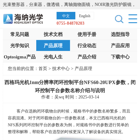
光束整形器，分束器，微透镜，离轴抛物面镜，NOIR激光防护眼镜，
太阳能模拟器，显微镜载物台，激光器，光谱仪，红外热像仪，激光
中文
English
晶体
0755-84870203
常见问题
技术文档
使用手册
选型指导
光学知识
产品原理
行业动态
产品应用
Optosigma产品
光电人生
产品介绍
下载中心
您当前的位置：
首页
>
技术中心
>
产品原理
西格玛光机1nm分辨率闭环控制平台NFS60-20UPX参数，闭
环控制平台参数名称介绍与说明
作者：吴wq 时间：2025-03-14
客户在选购闭环载物台的时候，规格书中的参数名称繁多，而且
容易混淆。对于闭环载物台的一些参数表述，本文已西格玛光机的
NFS
系列闭环控制平台的参数表为例，对规格书中的参数进行简单的
整理和解释，帮助客户在选型的时候更深入了解设备的真实情况。