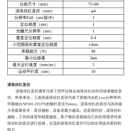
台面尺寸（
mm
）
75
×
60
滚珠丝杠直径（
mm
）
φ
4
分辨率
Full
（
um/
脉冲）
1
定位精度（
um
）
1
光栅尺分辨率（
nm
）
1
重复定位精度（
um
）
0.4
小范围双向重复定位精度
±
4nm
承载能力（
N
）
49
最小位移量
3nm
最大运行速度（
mm/sec
）
5
运动平行度（
um
）
10
滚珠丝杠直径
滚珠丝杠直径通常代表了闭环位移台滚珠丝杠的外径或者螺纹直
径。简单来说，上表的滚珠丝杠直径代表了西格玛光机
1nm
分辨率闭
环载物台NFS60-20UPX的螺杆直径为
4mm
。滚珠丝杠的直径与其的最
大承载量有关，直径越粗，设备承载力越高。但是相对的，滚珠丝杠
越粗，工作的速度和精度越低，客户最好是根据自己的应用需求对滚
珠丝杠的直径进行选择，合适的滚珠丝杠直径可以给应用提供更好的
助力。