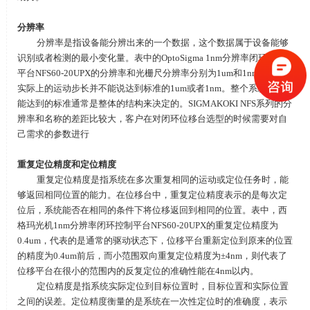
分辨率
分辨率是指设备能分辨出来的一个数据，这个数据属于设备能够
识别或者检测的最小变化量。表中的OptoSigma 1nm分辨率闭环控制
平台NFS60-20UPX的分辨率和光栅尺分辨率分别为
1um
和
1nm
，但是
实际上的运动步长并不能说达到标准的
1um
或者
1nm
。整个系统的实际
能达到的标准通常是整体的结构来决定的。SIGMAKOKI NFS系列的分
辨率和名称的差距比较大，客户在对闭环位移台选型的时候需要对自
己需求的参数进行
重复定位精度和定位精度
重复定位精度是指系统在多次重复相同的运动或定位任务时，能
够返回相同位置的能力。在位移台中，重复定位精度表示的是每次定
位后，系统能否在相同的条件下将位移返回到相同的位置。表中，西
格玛光机
1nm
分辨率闭环控制平台NFS60-20UPX的重复定位精度为
0.4um
，代表的是通常的驱动状态下，位移平台重新定位到原来的位置
的精度为
0.4um
前后，而小范围双向重复定位精度为±
4nm
，则代表了
位移平台在很小的范围内的反复定位的准确性能在
4nm
以内。
定位精度是指系统实际定位到目标位置时，目标位置和实际位置
之间的误差。定位精度衡量的是系统在一次性定位时的准确度，表示