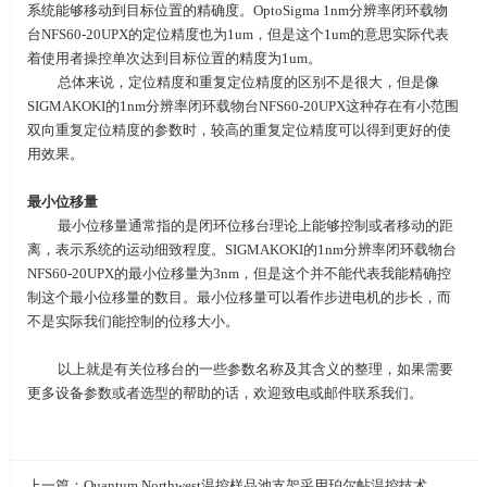
系统能够移动到目标位置的精确度。OptoSigma 1nm分辨率闭环载物
台NFS60-20UPX的定位精度也为
1um
，但是这个
1um
的意思实际代表
着使用者操控单次达到目标位置的精度为
1um
。
总体来说，定位精度和重复定位精度的区别不是很大，但是像
SIGMAKOKI
的1nm分辨率闭环载物台NFS60-20UPX这种存在有小范围
双向重复定位精度的参数时，较高的重复定位精度可以得到更好的使
用效果。
最小位移量
最小位移量通常指的是闭环位移台理论上能够控制或者移动的距
离，表示系统的运动细致程度。SIGMAKOKI的1nm分辨率闭环载物台
NFS60-20UPX的最小位移量为
3nm
，但是这个并不能代表我能精确控
制这个最小位移量的数目。最小位移量可以看作步进电机的步长，而
不是实际我们能控制的位移大小。
以上就是有关位移台的一些参数名称及其含义的整理，如果需要
更多设备参数或者选型的帮助的话，欢迎致电或邮件联系我们。
上一篇：
Quantum Northwest温控样品池支架采用珀尔帖温控技术，