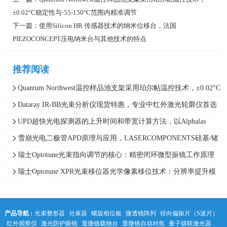
±0.02°C稳定性与-55-150°C范围内精准调节
下一篇：
使用Silicon HR 传感器技术的纳米位移台，法国
PIEZOCONCEPT压电纳米台与其他技术的特点
推荐阅读
Quantum Northwest温控样品池支架采用珀尔帖温控技术，±0.02°C
稳定性与-55-150°C范围内精准调节
Dataray IR-BB光束分析仪现货特惠，专业中红外激光轮廓仪首选
UPD超快光电探测器的上升时间和带宽计算方法，以Alphalas
UPD-5N-IR2-P示波器测量值为例
雪崩光电二极管APD原理与应用，LASERCOMPONENTS硅基/锗
基/InGaAs雪崩光电二极管
瑞士Optotune光束指向调节的核心：精密闭环微型振镜工作原理
瑞士Optotune XPR光束移位器光学像素移位技术：分辨率提升模
块的工作原理
产品导航 :
光束整形器
分束器
螺旋相位板
微透镜阵列
径向偏振片（S波片）
红外观察仪
激光防护眼镜
显微镜载物台
显微镜自动对焦
量子级联激光器