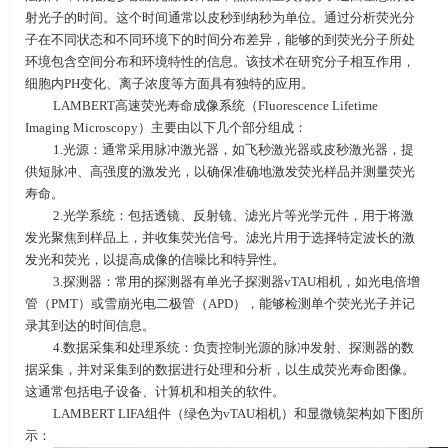
射光子的时间。这个时间通常以皮秒到纳秒为单位。通过分析荧光分
子在不同状态和不同环境下的时间分布差异，能够的到荧光分子所处
环境包含空间分布和环境特性的信息。该技术在研究分子相互作用，
细胞内
PH
变化、离子浓度等方面具有独特的应用。
LAMBERT高速荧光寿命成像系统（
Fluorescence Lifetime
Imaging Microscopy
）主要由以下几个部分组成：
‌1.光源‌：通常采用脉冲激光器，如飞秒激光器或皮秒激光器，提
供短脉冲、高强度的激发光，以确保准确地激发荧光样品并测量荧光
寿命‌。
2.‌光学系统‌：包括透镜、反射镜、滤光片等光学元件，用于将激
发光聚焦到样品上，并收集荧光信号。滤光片用于选择特定波长的激
发光和荧光，以提高成像的信噪比和特异性‌。
3.‌探测器‌：常用的探测器有单光子探测器
vTAU
相机，如光电倍增
管（
PMT
）或雪崩光电二极管（
APD
），能够检测单个荧光光子并记
录其到达的时间信息‌。
4.‌数据采集和处理系统‌：负责控制光源的脉冲发射、探测器的数
据采集，并对采集到的数据进行处理和分析，以生成荧光寿命图像。
这通常包括电子设备、计算机和相关的软件‌。
LAMBERT LIFA组件（绿色为
vTAU
相机）和显微镜架构如下图所
示：