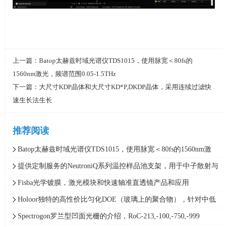
上一篇：
Batop太赫兹时域光谱仪TDS1015，使用脉宽＜80fs的
1560nm激光，频谱范围0.05-1.5THz
下一篇：
大尺寸KDP晶体和大尺寸KD*P,DKDP晶体，采用连续过滤快
速生长法生长
推荐阅读
Batop太赫兹时域光谱仪TDS1015，使用脉宽＜80fs的1560nm激
光，频谱范围0.05-1.5THz
提供定制服务的NeutroniQ系列温控样品池支架，用于中子散射与
X射线散射实验，Quantum Northwest
Fisba光学镀膜，激光模块和快速轴准直透镜产品和应用
Holoor独特的高性价比匀化DOE（玻璃上的聚合物），针对中低
功率范围应用最精确的光束整形解决方案
Spectrogon罗兰型凹面光栅的介绍，RoC-213,-100,-750,-999