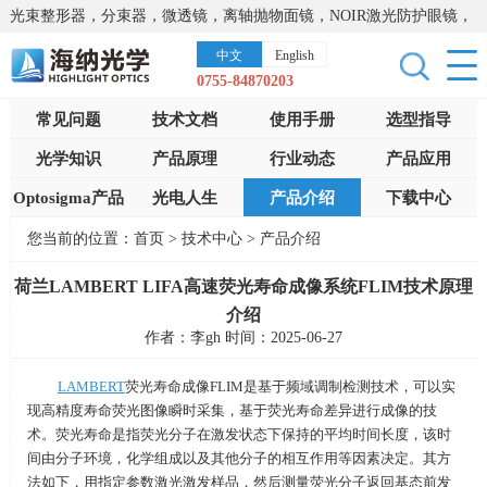
光束整形器，分束器，微透镜，离轴抛物面镜，NOIR激光防护眼镜，
太阳能模拟器，显微镜载物台，激光器，光谱仪，红外热像仪，激光
中文
English
晶体
0755-84870203
常见问题
技术文档
使用手册
选型指导
光学知识
产品原理
行业动态
产品应用
Optosigma产品
光电人生
产品介绍
下载中心
您当前的位置：
首页
>
技术中心
>
产品介绍
荷兰LAMBERT LIFA高速荧光寿命成像系统FLIM技术原理
介绍
作者：李gh 时间：2025-06-27
LAMBERT
荧光寿命成像
FLIM
是基于频域调制检测技术，可以实
现高精度寿命荧光图像瞬时采集，基于荧光寿命差异进行成像的技
术。荧光寿命是指荧光分子在激发状态下保持的平均时间长度，该时
间由分子环境，化学组成以及其他分子的相互作用等因素决定。其方
法如下，用指定参数激光激发样品，然后测量荧光分子返回基态前发