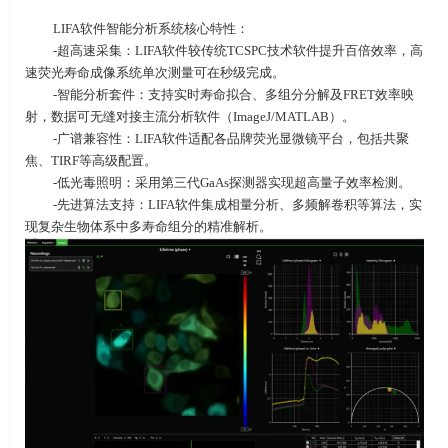
LIFA软件智能分析系统核心特性：
-超高速采集：
LIFA
软件较传统
TCSPC
技术软件提升百倍效率，高
速荧光寿命成像系统单次测量可在秒级完成。
-智能分析套件：支持实时寿命拟合、多组分分解及
FRET
效率映
射，数据可无缝对接主流分析软件（
ImageJ/MATLAB
）。
-广谱兼容性：
LIFA
软件适配各品牌荧光显微镜平台，包括共聚
焦、
TIRF
等高级配置。
-低光毒照明：采用第三代
GaAs
探测器实现超高量子效率检测。
-先进算法支持：
LIFA
软件集成相量分析、多频解卷积等算法，实
现复杂生物体系中多寿命组分的精准解析。