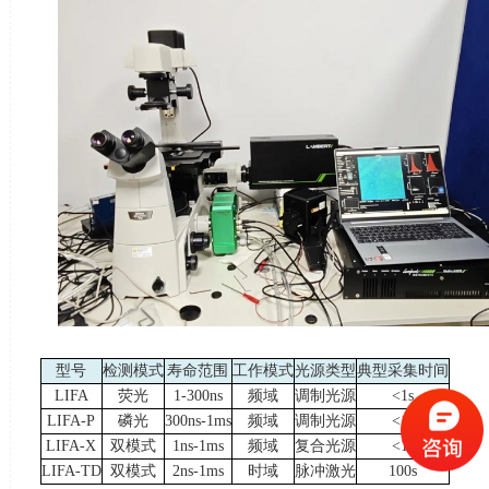
型号
检测模式
寿命范围
工作模式
光源类型
典型采集时间
LIFA
荧光
1-300ns
频域
调制光源
<1s
LIFA-P
磷光
300ns-1ms
频域
调制光源
<1s
LIFA-X
双模式
1ns-1ms
频域
复合光源
<1s
LIFA-TD
双模式
2ns-1ms
时域
脉冲激光
100s