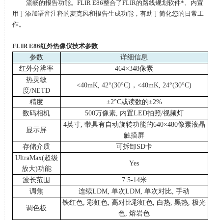
流畅的报告功能。
FLIR E86
整合了
FLIR
的路线规划软件
*
、内置
用于添加语音注释的麦克风和报告生成功能，有助于简化您的日常工
作。
FLIR E86
红外热像仪技术参数
参数
详细信息
红外分辨率
464×348
像素
热灵敏
<40mK, 42°(30°C)
，
<40mK, 24°(30°C)
度
/NETD
精度
±2°C
或读数的
±2%
数码相机
500
万像素
,
内置
LED
拍照
/
视频灯
4
英寸
,
带具有自动旋转功能的
640×480
像素液晶
显示屏
触摸屏
存储介质
可拆卸
SD
卡
UltraMax(
超级
Yes
放大
)
功能
波长范围
7.5-14
米
调焦
连续
LDM,
单次
LDM,
单次对比
,
手动
铁红色
,
彩虹色
,
高对比彩虹色
,
白热
,
黑热
,
极光
调色板
色
,
熔岩色