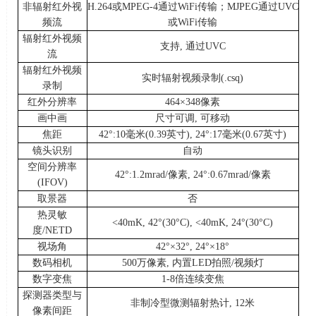
非辐射红外视
H.264
或
MPEG-4
通过
WiFi
传输；
MJPEG
通过
UVC
频流
或
WiFi
传输
辐射红外视频
支持
,
通过
UVC
流
辐射红外视频
实时辐射视频录制
(.csq)
录制
红外分辨率
464×348
像素
画中画
尺寸可调
,
可移动
焦距
42°:10
毫米
(0.39
英寸
), 24°:17
毫米
(0.67
英寸
)
镜头识别
自动
空间分辨率
42°:1.2mrad/
像素
, 24°:0.67mrad/
像素
(IFOV)
取景器
否
热灵敏
<40mK, 42°(30°C), <40mK, 24°(30°C)
度
/NETD
视场角
42°×32°, 24°×18°
数码相机
500
万像素
,
内置
LED
拍照
/
视频灯
数字变焦
1-8
倍连续变焦
探测器类型与
非制冷型微测辐射热计
, 12
米
像素间距