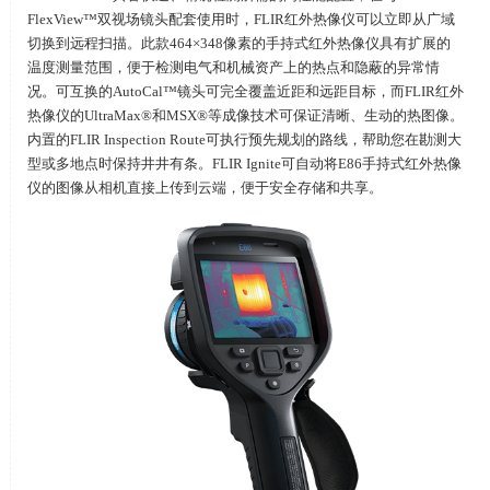
FlexView
™双视场镜头配套使用时，
FLIR
红外热像仪可以立即从广域
切换到远程扫描。此款
464
×
348
像素的手持式红外热像仪具有扩展的
温度测量范围，便于检测电气和机械资产上的热点和隐蔽的异常情
况。可互换的
AutoCal
™镜头可完全覆盖近距和远距目标，而
FLIR
红外
热像仪的
UltraMax®
和
MSX®
等成像技术可保证清晰、生动的热图像。
内置的
FLIR Inspection Route
可执行预先规划的路线，帮助您在勘测大
型或多地点时保持井井有条。
FLIR Ignite
可自动将
E86
手持式红外热像
仪的图像从相机直接上传到云端，便于安全存储和共享。