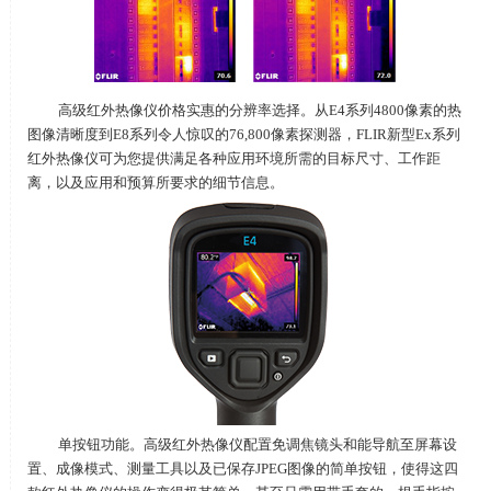
高级红外热像仪价格实惠的分辨率选择。从
E4
系列
4800
像素的热
图像清晰度到
E8
系列令人惊叹的
76,800
像素探测器，
FLIR
新型
Ex
系列
红外热像仪可为您提供满足各种应用环境所需的目标尺寸、工作距
离，以及应用和预算所要求的细节信息。
单按钮功能。高级红外热像仪配置免调焦镜头和能导航至屏幕设
置、成像模式、测量工具以及已保存
JPEG
图像的简单按钮，使得这四