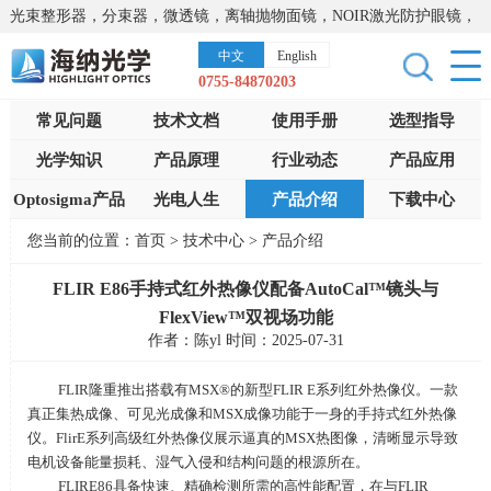
光束整形器，分束器，微透镜，离轴抛物面镜，NOIR激光防护眼镜，
太阳能模拟器，显微镜载物台，激光器，光谱仪，红外热像仪，激光
中文
English
晶体
0755-84870203
常见问题
技术文档
使用手册
选型指导
光学知识
产品原理
行业动态
产品应用
Optosigma产品
光电人生
产品介绍
下载中心
您当前的位置：
首页
>
技术中心
>
产品介绍
FLIR E86手持式红外热像仪配备AutoCal™镜头与
FlexView™双视场功能
作者：陈yl 时间：2025-07-31
FLIR隆重推出搭载有
MSX®
的新型
FLIR E
系列红外热像仪。一款
真正集热成像、可见光成像和
MSX
成像功能于一身的手持式红外热像
仪。
FlirE
系列高级红外热像仪展示逼真的
MSX
热图像，清晰显示导致
电机设备能量损耗、湿气入侵和结构问题的根源所在。
FLIRE86具备快速、精确检测所需的高性能配置，在与
FLIR