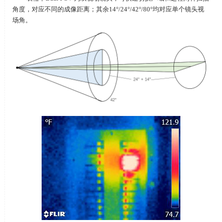
角度，对应不同的成像距离；其余
14
°
/24
°
/42
°
/80
°均对应单个镜头视
场角。