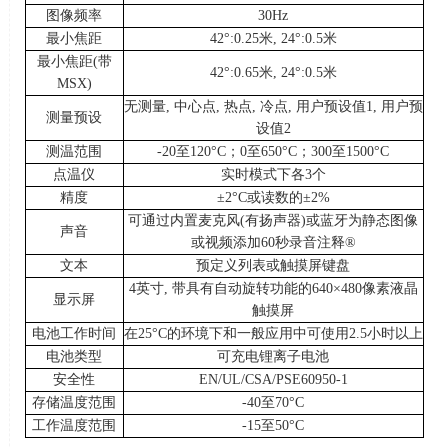
图像频率
30Hz
最小焦距
42°:0.25
米
, 24°:0.5
米
最小焦距
(
带
42°:0.65
米
, 24°:0.5
米
MSX)
无测量
,
中心点
,
热点
,
冷点
,
用户预设值
1,
用户预
测量预设
设值
2
测温范围
-20
至
120°C
；
0
至
650°C
；
300
至
1500°C
点温仪
实时模式下各
3
个
精度
±2°C
或读数的
±2%
可通过内置麦克风
(
有扬声器
)
或蓝牙为静态图像
声音
或视频添加
60
秒录音注释
®
文本
预定义列表或触摸屏键盘
4
英寸
,
带具有自动旋转功能的
640×480
像素液晶
显示屏
触摸屏
电池工作时间
在
25°C
的环境下和一般应用中可使用
2.5
小时以上
电池类型
可充电锂离子电池
安全性
EN/UL/CSA/PSE60950-1
存储温度范围
-40
至
70°C
工作温度范围
-15
至
50°C