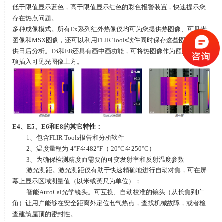
低于限值显示蓝色，高于限值显示红色的彩色报警装置，快速提示您
存在热点问题。
多种成像模式。所有
Ex
系列红外热像仪均可为您提供热图像、可见光
图像和
MSX
图像，还可以利用
FLIR Tools
软件同时保存这些图像，以
供日后分析。
E6
和
E8
还具有画中画功能，可将热图像作为额外文件选
项插入可见光图像上方。
E4
、
E5
、
E6
和
E8
的其它特性：
1、包含
FLIR Tools
报告和分析软件
2、温度量程为
-4
°
F
至
482
°
F
（
-20
°
C
至
250
°
C
）
3、为确保检测精度而需要的可变发射率和反射温度参数
激光测距。激光测距仪有助于快速精确地进行自动对焦，可在屏
幕上显示区域测量值（以米或英尺为单位）；
智能
AutoCal
光学镜头。可互换、自动校准的镜头（从长焦到广
角）让用户能够在安全距离外定位电气热点，查找机械故障，或者检
查建筑屋顶的密封性。