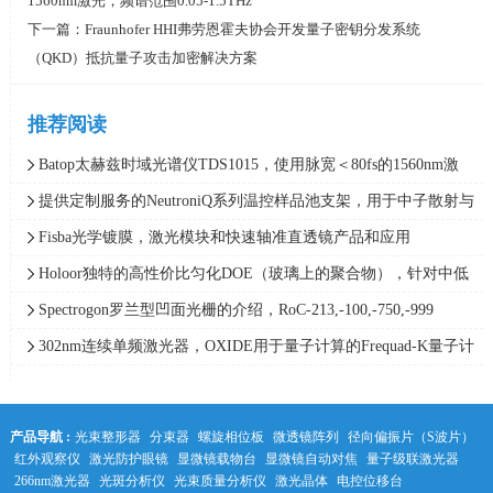
1560nm激光，频谱范围0.05-1.5THz
下一篇：
Fraunhofer HHI弗劳恩霍夫协会开发量子密钥分发系统
（QKD）抵抗量子攻击加密解决方案
推荐阅读
Batop太赫兹时域光谱仪TDS1015，使用脉宽＜80fs的1560nm激
光，频谱范围0.05-1.5THz
提供定制服务的NeutroniQ系列温控样品池支架，用于中子散射与
X射线散射实验，Quantum Northwest
Fisba光学镀膜，激光模块和快速轴准直透镜产品和应用
Holoor独特的高性价比匀化DOE（玻璃上的聚合物），针对中低
功率范围应用最精确的光束整形解决方案
Spectrogon罗兰型凹面光栅的介绍，RoC-213,-100,-750,-999
302nm连续单频激光器，OXIDE用于量子计算的Frequad-K量子计
算单频紫外激光器，线宽＜0.005pm
产品导航 :
光束整形器
分束器
螺旋相位板
微透镜阵列
径向偏振片（S波片）
红外观察仪
激光防护眼镜
显微镜载物台
显微镜自动对焦
量子级联激光器
266nm激光器
光斑分析仪
光束质量分析仪
激光晶体
电控位移台