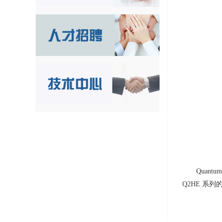
Quantum
Q2HE
系列