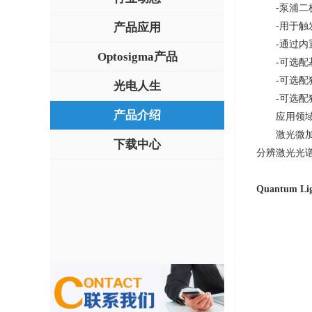
-泵浦二
产品应用
-用于
-通过
Optosigma产品
-可选
-可选
光电人生
-可选
产品介绍
应用领
激光微
下载中心
分辨激光光
Quantum Lig