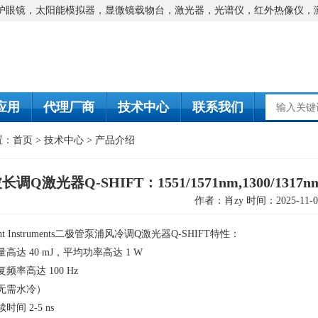
防护眼镜，太阳能模拟器，显微镜载物台，激光器，光谱仪，红外热像仪，
应用
代理厂商
技术中心
联系我们
置：
首页
>
技术中心
>
产品介绍
调Q激光器Q-SHIFT：1551/1571nm,1300/1317nm
作者：肖zy 时间：2025-11-0
ight Instruments二极管泵浦风冷调
Q
激光器
Q-SHIFT
特性：
量高达
40 mJ
，平均功率高达
1 W
复频率高达
100 Hz
无需水冷）
续时间
2-5 ns