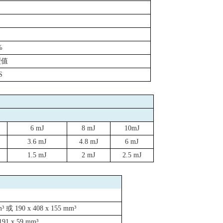
%
型值
S
6 mJ
8 mJ
10mJ
3.6 mJ
4.8 mJ
6 mJ
1.5 mJ
2 mJ
2.5 mJ
m³
或
190 x 408 x 155 mm³
191 x 59 mm³