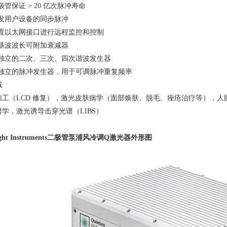
极管保证
> 20
亿次脉冲寿命
触发用户设备的同步脉冲
内置以太网接口进行远程监控和控制
配基波波长可附加衰减器
配独立的二次、三次、四次谐波发生器
配独立的脉冲发生器，用于可调脉冲重复频率
域
加工（
LCD
修复），激光皮肤病学（面部焕肤、脱毛、痤疮治疗等），人
谱学，激光诱导击穿光谱（
LIBS
）
ht Instruments
二极管泵浦风冷调
Q
激光器外形图