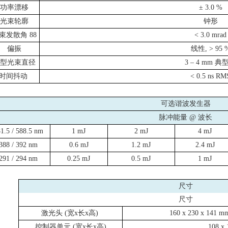
功率漂移
±
3.0 %
光束轮廓
钟形
束发散角
88
< 3.0 mrad
偏振
线性
, > 95 
型光束直径
3
–
4 mm
典
时间抖动
< 0.5 ns RM
可选谐波发生器
脉冲能量
@
波长
1.5 / 588.5 nm
1 mJ
2 mJ
4 mJ
388 / 392 nm
0.6 mJ
1.2 mJ
2.4 mJ
291 / 294 nm
0.25 mJ
0.5 mJ
1 mJ
尺寸
尺寸
激光头
(
宽
x
长
x
高
)
160 x 230 x 141 m
控制器单元
(
宽
x
长
x
高
)
108 x 