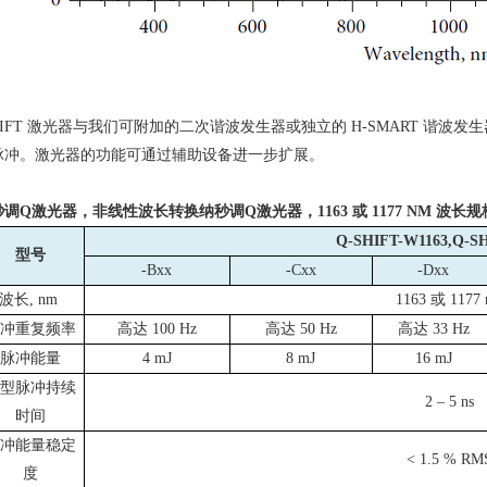
IFT
激光器与我们可附加的二次谐波发生器或独立的
H-SMART
谐波发生
脉冲。激光器的功能可通过辅助设备进一步扩展。
秒调
Q
激光器，非线性波长转换纳秒调
Q
激光器，
1163
或
1177 NM
波长规
Q-SHIFT-W1163,Q-S
型号
-Bxx
-Cxx
-Dxx
波长
, nm
1163
或
1177
冲重复频率
高达
100 Hz
高达
50 Hz
高达
33 Hz
脉冲能量
4 mJ
8 mJ
16 mJ
型脉冲持续
2
–
5 ns
时间
冲能量稳定
< 1.5 % RM
度