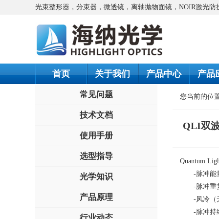
光束整形器，分束器，微透镜，离轴抛物面镜，NOIR激光
首页
关于我们
产品中心
产品
常见问题
您当前的位
技术文档
QLI双波长
使用手册
选型指导
Quantum L
-脉冲能
光学知识
-脉冲重
产品原理
-风冷（
-脉冲持
行业动态