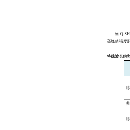
当
Q-SH
高峰值强度
特殊波长纳
脉
典
脉