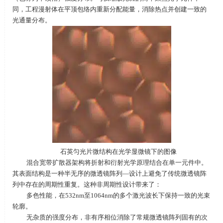
同，工程漫射体在平顶包络内重新分配能量，消除热点并创建一致的
光通量分布。
石英匀光片微结构在光学显微镜下的图像
混合宽带扩散器架构将折射和衍射光学原理结合在单一元件中。
其表面结构是一种半无序的微透镜阵列—设计上避免了传统微透镜阵
列中存在的周期性重复。这种非周期性设计带来了：
多色性能，在
532nm
至
1064nm
的多个激光波长下保持一致的光束
轮廓。
无杂质的强度分布，非有序相位消除了常规微透镜阵列固有的次