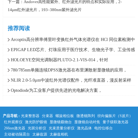
下一篇：
Andover高性能紫外、红外滤光片的特点和实际应用，2-
14μm红外滤光片，193–380nm紫外滤光片
推荐阅读
Arcoptix高分辨率傅里叶变换红外气体光谱仪在 HCl 同位素检测中
的应用与选型指导
EPIGAP LED芯片、灯珠应用于医疗技术、生物光子学、工业传感
技术和安全技术，280-1900nm
HOLOEYE空间光调制器PLUTO-2.1-VIS-014，针对
350nm~2500nm波长优化SLM
780/785nm单频连续DPSS激光器在布里渊散射显微镜的应用，
780NX和785NX激光器，Skylark
NLIR 2.0-5.0μm中波红外光谱仪配件，光纤准直器，漫反射采样
器，中红外光纤参数与选型指南
Optodiode为工业客户提供先进的光电解决方案，
AXUV,SXUV,UVG确保在极端环境下的精度、可靠性和性能
产品导航 :
光束整形器
分束器
螺旋相位板
微透镜阵列
径向偏振片（S波片）
红外观察仪
激光防护眼镜
显微镜载物台
显微镜自动对焦
量子级联激光器
266nm激光器
光斑分析仪
光束质量分析仪
激光晶体
电控位移台
主动被动隔震台
太赫兹源
太赫兹相机