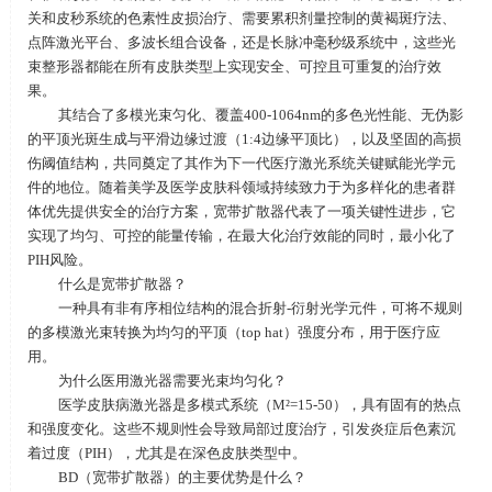
关和皮秒系统的色素性皮损治疗、需要累积剂量控制的黄褐斑疗法、
点阵激光平台、多波长组合设备，还是长脉冲毫秒级系统中，这些光
束整形器都能在所有皮肤类型上实现安全、可控且可重复的治疗效
果。
其结合了多模光束匀化、覆盖
400-1064nm
的多色光性能、无伪影
的平顶光斑生成与平滑边缘过渡（
1:4
边缘平顶比），以及坚固的高损
伤阈值结构，共同奠定了其作为下一代医疗激光系统关键赋能光学元
件的地位。随着美学及医学皮肤科领域持续致力于为多样化的患者群
体优先提供安全的治疗方案，宽带扩散器代表了一项关键性进步，它
实现了均匀、可控的能量传输，在最大化治疗效能的同时，最小化了
PIH
风险。
什么是宽带扩散器？
一种具有非有序相位结构的混合折射
-
衍射光学元件，可将不规则
的多模激光束转换为均匀的平顶（
top hat
）强度分布，用于医疗应
用。
为什么医用激光器需要光束均匀化？
医学皮肤病激光器是多模式系统（
M
²
=15-50
），具有固有的热点
和强度变化。这些不规则性会导致局部过度治疗，引发炎症后色素沉
着过度（
PIH
），尤其是在深色皮肤类型中。
BD（宽带扩散器）的主要优势是什么？