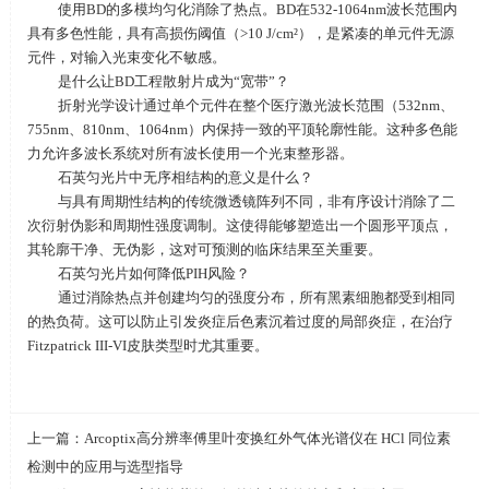
使用
BD
的多模均匀化消除了热点。
BD
在
532-1064nm
波长范围内
具有多色性能，具有高损伤阈值（
>10 J/cm
²），是紧凑的单元件无源
元件，对输入光束变化不敏感。
是什么让
BD
工程散射片成为“宽带”？
折射光学设计通过单个元件在整个医疗激光波长范围（
532nm
、
755nm
、
810nm
、
1064nm
）内保持一致的平顶轮廓性能。这种多色能
力允许多波长系统对所有波长使用一个光束整形器。
石英匀光片中无序相结构的意义是什么？
与具有周期性结构的传统微透镜阵列不同，非有序设计消除了二
次衍射伪影和周期性强度调制。这使得能够塑造出一个圆形平顶点，
其轮廓干净、无伪影，这对可预测的临床结果至关重要。
石英匀光片如何降低
PIH
风险？
通过消除热点并创建均匀的强度分布，所有黑素细胞都受到相同
的热负荷。这可以防止引发炎症后色素沉着过度的局部炎症，在治疗
Fitzpatrick III-VI
皮肤类型时尤其重要。
上一篇：
Arcoptix高分辨率傅里叶变换红外气体光谱仪在 HCl 同位素
检测中的应用与选型指导