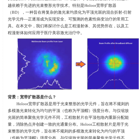
越依赖于先进的光束整形光学技术。特别是
Holoor
宽带扩散器
（
BD
），一种旨在将复杂的激光束均质化为平顶光斑的混合折射
-
衍射
光学元件—正逐渐成为实现安全、可预测的色素性病变治疗的常用工
具。在本文中，我们将探讨什么是工程漫射体、其优势所在，以及工
程漫射体如何应用于医疗美容激光治疗中。
背景：宽带扩散器是什么？
Holoor宽带扩散器是用于光束整形的光学元件，旨在将不规则的
多模激光束转化为均匀的平顶（也称为平顶帽）强度分布。与仅缩放
光斑的简单聚焦光学元件不同，工程散射片在平顶包络内重新分配能
量，消除热点并创建一致的光通量分布。
Holoor
工程散射片是用于光
束整形的光学元件，旨在将不规则的多模激光束转化为均匀的平顶
（也称为平顶帽）强度分布。与仅缩放光斑的简单聚焦光学元件不