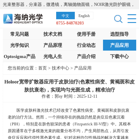
光束整形器，分束器，微透镜，离轴抛物面镜，NOIR激光防护眼镜，
太阳能模拟器，显微镜载物台，激光器，光谱仪，红外热像仪，激光
中文
English
晶体
0755-84870203
常见问题
技术文档
使用手册
选型指导
光学知识
产品原理
行业动态
产品应用
Optosigma产品
光电人生
产品介绍
下载中心
您当前的位置：
首页
>
技术中心
>
产品应用
Holoor宽带扩散器应用于皮肤治疗(色素性病变、黄褐斑和皮
肤抗衰老)，实现均匀光斑生成，精准治疗
作者：郭sy 时间：2025-12-11
医学皮肤科激光技术已经改变了色素性病变、黄褐斑和皮肤抗衰
老的治疗方法。然而，一个持续存在的挑战仍然是炎症后色素沉着
（
PIH
），特别是在肤色较深的患者（
Fitzpatrick III-VI
型）中。其根本
原因通常在于多模激光束的能量分布不均，产生局部热点，从而引发
炎症反应和代偿性黑色素生成。针对这种均匀性挑战的解决方案越来