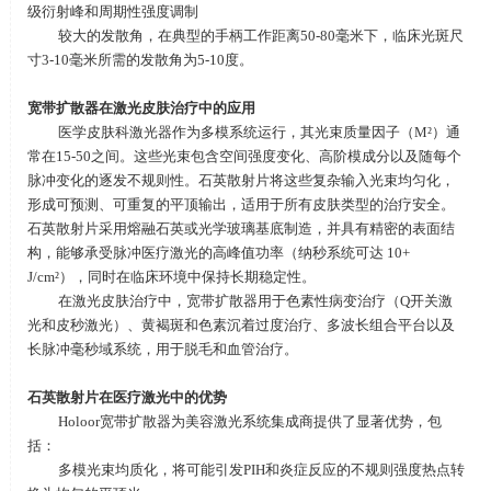
级衍射峰和周期性强度调制
较大的发散角，在典型的手柄工作距离
50-80
毫米下，临床光斑尺
寸
3-10
毫米所需的发散角为
5-10
度。
宽带扩散器在激光皮肤治疗中的应用
医学皮肤科激光器作为多模系统运行，其光束质量因子（
M
²）通
常在
15-50
之间。这些光束包含空间强度变化、高阶模成分以及随每个
脉冲变化的逐发不规则性。石英散射片将这些复杂输入光束均匀化，
形成可预测、可重复的平顶输出，适用于所有皮肤类型的治疗安全。
石英散射片采用熔融石英或光学玻璃基底制造，并具有精密的表面结
构，能够承受脉冲医疗激光的高峰值功率（纳秒系统可达
10+
J/cm
²），同时在临床环境中保持长期稳定性。
在激光皮肤治疗中，宽带扩散器用于色素性病变治疗（
Q
开关激
光和皮秒激光）、黄褐斑和色素沉着过度治疗、多波长组合平台以及
长脉冲毫秒域系统，用于脱毛和血管治疗。
石英散射片在医疗激光中的优势
Holoor宽带扩散器为美容激光系统集成商提供了显著优势，包
括：
多模光束均质化，将可能引发
PIH
和炎症反应的不规则强度热点转