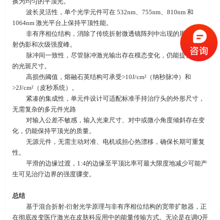
换为均匀的平顶光。
波长灵活性，单个光学元件可在
532nm
、
755nm
、
810nm
和
1064nm
激光平台上保持平顶性能。
非有序相位结构，消除了传统折射微透镜阵列中出现的周期性衍
射伪影和次级强度峰。
脉冲间一致性，尽管脉冲激光输出存在模态变化，仍能提供稳定
的光斑尺寸。
高损伤阈值，熔融石英结构可承受
>10J/cm
²（纳秒脉冲）和
>2J/cm
²（皮秒系统）。
紧凑的集成性，单元件设计可适配标准手持治疗头的外形尺寸，
无需复杂的多元件光路
对输入公差不敏感，输入光束尺寸、对中或微小角度倾斜存在变
化，仍能保持平顶光的质量。
无源元件，无需主动对准、电机或担心热漂移，确保长期可重复
性。
平滑的边缘过渡，
1:4
的边缘至平顶比率可最大限度地减少可能产
生可见治疗边界的强度骤变。
总结
基于混合折射
-
衍射光学原理与非有序相位结构的宽带扩散器，正
在彻底改变医疗激光在皮肤科应用中的能量传输方式。无论是在调
Q
开