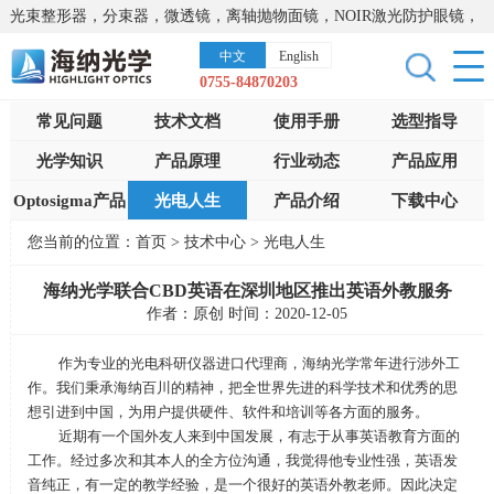
光束整形器，分束器，微透镜，离轴抛物面镜，NOIR激光防护眼镜，
太阳能模拟器，显微镜载物台，激光器，光谱仪，红外热像仪，激光
中文
English
晶体
0755-84870203
常见问题
技术文档
使用手册
选型指导
光学知识
产品原理
行业动态
产品应用
Optosigma产品
光电人生
产品介绍
下载中心
您当前的位置：
首页
>
技术中心
>
光电人生
海纳光学联合CBD英语在深圳地区推出英语外教服务
作者：原创 时间：2020-12-05
作为专业的光电科研仪器进口代理商，海纳光学常年进行涉外工
作。我们秉承海纳百川的精神，把全世界先进的科学技术和优秀的思
想引进到中国，为用户提供硬件、软件和培训等各方面的服务。
近期有一个国外友人来到中国发展，有志于从事英语教育方面的
工作。经过多次和其本人的全方位沟通，我觉得他专业性强，英语发
音纯正，有一定的教学经验，是一个很好的英语外教老师。因此决定