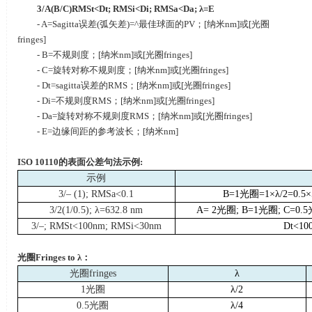
3/A(B/C)RMSt<Dt; RMSi<Di; RMSa<Da; λ=E
- A=Sagitta误差
(
弧矢差
)=^
最佳球面的
PV
；
[
纳米
nm]
或
[
光圈
fringes]
- B=不规则度；
[
纳米
nm]
或
[
光圈
fringes]
- C=旋转对称不规则度；
[
纳米
nm]
或
[
光圈
fringes]
- Dt=sagitta误差的
RMS
；
[
纳米
nm]
或
[
光圈
fringes]
- Di=不规则度
RMS
；
[
纳米
nm]
或
[
光圈
fringes]
- Da=旋转对称不规则度
RMS
；
[
纳米
nm]
或
[
光圈
fringes]
- E=边缘间距的参考波长；
[
纳米
nm]
ISO 10110
的表面公差句法示例
:
示例
3/– (1); RMSa<0.1
B=1
光圈
=1×λ/2=0.5×
3/2(1/0.5); λ=632.8 nm
A= 2
光圈
; B=1
光圈
; C=0.5
3/–; RMSt<100nm; RMSi<30nm
Dt<10
光圈
Fringes to λ
：
光圈
fringes
λ
1光圈
λ
/2
0.5光圈
λ
/4