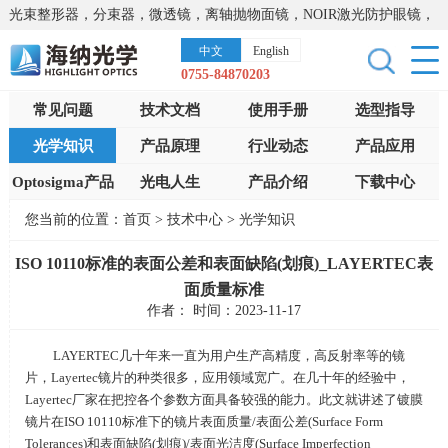
光束整形器，分束器，微透镜，离轴抛物面镜，NOIR激光防护眼镜，
太阳能模拟器，显微镜载物台，激光器，光谱仪，红外热像仪，激光
中文
English
晶体
0755-84870203
常见问题
技术文档
使用手册
选型指导
光学知识
产品原理
行业动态
产品应用
Optosigma产品
光电人生
产品介绍
下载中心
您当前的位置：
首页
>
技术中心
>
光学知识
ISO 10110标准的表面公差和表面缺陷(划痕)_LAYERTEC表
面质量标准
作者： 时间：2023-11-17
LAYERTEC几十年来一直为用户生产高精度，高反射率等的镜
片，
Layertec
镜片的种类很多，应用领域宽广。在几十年的经验中，
Layertec
厂家在把控各个参数方面具备较强的能力。此文就讲述了镀膜
镜片在
ISO 10110
标准下的镜片表面质量
/
表面公差
(Surface Form
Tolerances)
和表面缺陷
(
划痕
)/
表面光洁度
(Surface Imperfection