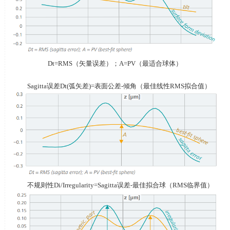
Dt=RMS（矢量误差）；
A=PV
（最适合球体）
Sagitta误差
Dt(
弧矢差
)=
表面公差
-
倾角（最佳线性
RMS
拟合值）
不规则性
Di/Irregularity=Sagitta
误差
-
最佳拟合球（
RMS
临界值）