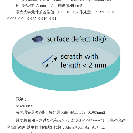
B = 等级数
=
A
[mm]；
A
：缺陷面积
[mm2]
激光光学元件的首选值（
ISO 10110
未作规定）：
B=0.16, 0.1,
0.063, 0.04, 0.025, 0.016, 0.01
示例：
5/3×0.063
表面瑕疵最多
3
处，每处最大面积
A≤0.063×0.063mm2
2
2
只要总面积不超过
N×B
mm2
（此处为
3×0.063
mm2
），每个允许
的缺陷都可以用较小的缺陷代替，
Atotal= A1+A2+A3+......
。