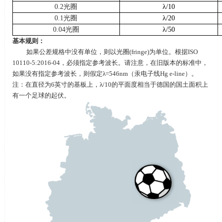
0.2光圈
λ
/10
0.1光圈
λ
/20
0.04光圈
λ
/50
基本规则：
如果公差规格中没有单位，则以光圈
(fringe)
为单位。根据
ISO
10110-5:2016-04
，必须指定参考波长。请注意，在旧版本的标准中，
如果没有指定参考波长，则假定
λ=546nm
（汞电子线
Hg e-line
）。
注：在直径为
6
英寸的基板上，
λ/10
的平面度相当于德国的国土面积上
有一个足球的起伏。