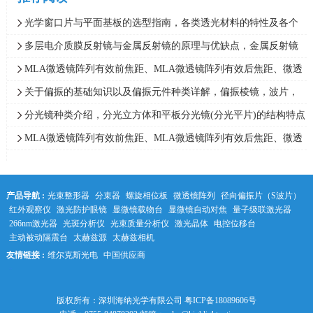
光学窗口片与平面基板的选型指南，各类透光材料的特性及各个
镜片的光学指标解释
多层电介质膜反射镜与金属反射镜的原理与优缺点，金属反射镜
与多层电介质膜反射镜种类对比
MLA微透镜阵列有效前焦距、MLA微透镜阵列有效后焦距、微透
镜阵列内部焦距的不同计算方法
关于偏振的基础知识以及偏振元件种类详解，偏振棱镜，波片，
偏振片和菲涅耳菱形棱镜的原理及应用
分光镜种类介绍，分光立方体和平板分光镜(分光平片)的结构特点
与使用说明,多路各种分光比例方案
MLA微透镜阵列有效前焦距、MLA微透镜阵列有效后焦距、微透
镜阵列内部焦距的不同计算方法
产品导航 :
光束整形器
分束器
螺旋相位板
微透镜阵列
径向偏振片（S波片）
红外观察仪
激光防护眼镜
显微镜载物台
显微镜自动对焦
量子级联激光器
266nm激光器
光斑分析仪
光束质量分析仪
激光晶体
电控位移台
主动被动隔震台
太赫兹源
太赫兹相机
友情链接 :
维尔克斯光电
中国供应商
中科光学
版权所有：深圳海纳光学有限公司
粤ICP备18089606号