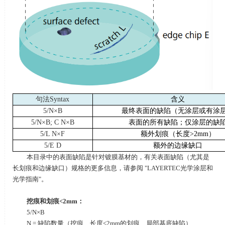
句法
Syntax
含义
5/N×B
最终表面的缺陷（无涂层或有涂
5/N×B; C N×B
表面的所有缺陷；仅涂层的缺
5/L N×F
额外划痕（长度
>2mm
）
5/E D
额外的边缘缺口
本目录中的表面缺陷是针对镀膜基材的，有关表面缺陷（尤其是
长划痕和边缘缺口）规格的更多信息，请参阅
"LAYERTEC
光学涂层和
光学指南
"
。
挖痕和划痕
<2mm
：
5/N×B
N = 缺陷数量（挖痕、长度
<2mm
的划痕、局部基底缺陷）