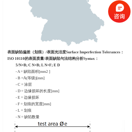
表面缺陷偏差（划痕）
/
表面光洁度
Surface Imperfection Tolerances
：
ISO 10110
的表面质量
/
表面缺陷句法结构分析
Syntax
：
5/N×B; C N×B; L N×F; E D
- A = 缺陷面积
[mm2 ]
- B =
A
(等级
)[mm]
- C = 涂层
- D = 边缘损坏的长度
[mm]
- E = 边缘损坏
- F = 划痕的宽度
[mm]
- L = 划痕
- N = 缺陷数量