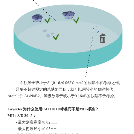
面积等于或小于
A=(0.16×0.063)2 mm2
的缺陷不在考虑之列。
只要不超过规定的总缺陷面积，就可以用较小的缺陷替代：
Atotal=∑i Ai<N×B2
。等级数等于或小于
0.16×B
的缺陷不予考虑。
Layertec
为什么使用
ISO 10110
标准而不是
MIL
标准？
MIL: S/D 20–5
：
- 最大划痕宽度
<0.02mm
- 最大挖痕尺寸
<0.05mm