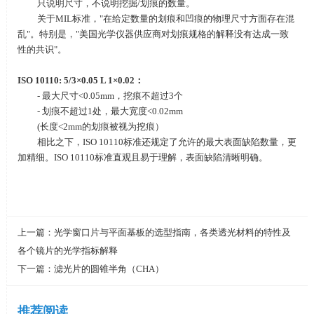
只说明尺寸，不说明挖掘
/
划痕的数量。
关于
MIL
标准，
"
在给定数量的划痕和凹痕的物理尺寸方面存在混
乱
"
。特别是，
"
美国光学仪器供应商对划痕规格的解释没有达成一致
性的共识
"
。
ISO 10110: 5/3×0.05 L 1×0.02
：
- 最大尺寸
<0.05mm
，挖痕不超过
3
个
- 划痕不超过
1
处，最大宽度
<0.02mm
(长度
<2mm
的划痕被视为挖痕）
相比之下，
ISO 10110
标准还规定了允许的最大表面缺陷数量，更
加精细。
ISO 10110
标准直观且易于理解，表面缺陷清晰明确。
上一篇：
光学窗口片与平面基板的选型指南，各类透光材料的特性及
各个镜片的光学指标解释
下一篇：
滤光片的圆锥半角（CHA）
推荐阅读