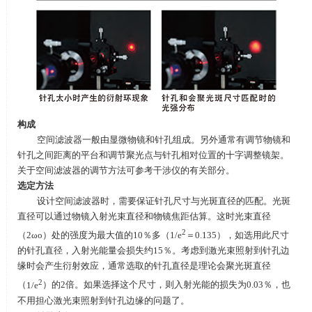
构成
空间滤波器一般由显微物镜和针孔组成。另外通常有调节物镜和
针孔之间距离的平台和调节聚光点与针孔相对位置的十字调整镜架。
关于空间滤波器的调节方法可参考干涉仪的有关部分。
选定方法
设计空间滤波器时，需要保证针孔尺寸与光斑直径的匹配。光斑
直径可以通过物镜入射光束直径和物镜焦距估算。这时光束直径
2
（
2ωο
）处的强度为最大值的
10
％多（
1/e
＝
0.135
），如选用此尺寸
的针孔直径，入射光能量会损失约
15
％。考虑到激光束照射到针孔边
缘时会产生衍射效应，通常选取的针孔直径是理论会聚光斑直径
2
（
1/e
）的
2
倍。如果选择这个尺寸，则入射光能的损失为
0.03
％，也
不用担心激光束照射到针孔边缘的问题了。