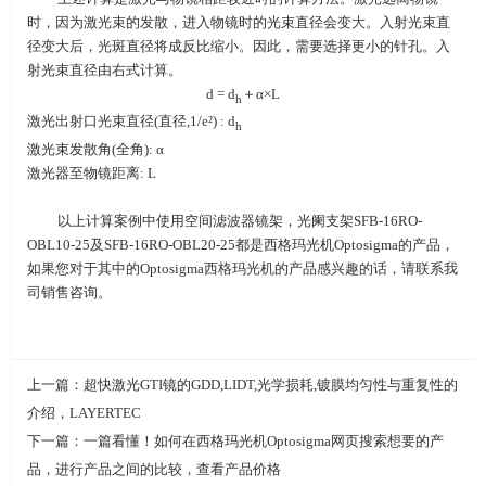
时，因为激光束的发散，进入物镜时的光束直径会变大。入射光束直
径变大后，光斑直径将成反比缩小。因此，需要选择更小的针孔。入
射光束直径由右式计算。
d = d
＋
α×L
h
激光出射口光束直径
(
直径
,1/e²) : d
h
激光束发散角
(
全角
): α
激光器至物镜距离
: L
以上计算案例中使用空间滤波器镜架，光阑支架
SFB-16RO-
OBL10-25
及
SFB-16RO-OBL20-25
都是西格玛光机
Optosigma
的产品，
如果您对于其中的
Optosigma
西格玛光机的产品感兴趣的话，请联系我
司销售咨询。
上一篇：
超快激光GTI镜的GDD,LIDT,光学损耗,镀膜均匀性与重复性的
介绍，LAYERTEC
下一篇：
一篇看懂！如何在西格玛光机Optosigma网页搜索想要的产
品，进行产品之间的比较，查看产品价格