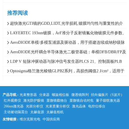
推荐阅读
超快激光GTI镜的GDD,LIDT,光学损耗,镀膜均匀性与重复性的介
绍，LAYERTEC
LAYERTEC 193nm镀膜，ArF准分子反射镜氟化物镀膜元件参数、
损伤阈值与光谱性能介绍
AeroDIODE单模/多模泵浦源及驱动器，用于搭建连续或纳秒级脉
宽MOPA架构光纤激光器
AeroDIODE光纤耦合半导体激光二极管基础：单模DFB/DBR/FP及
多模光纤耦合激光二极管结构区别
LDP V 短脉冲驱动器与脉冲信号发生器PLCS 21、控制面板PLB
21 组合安装接线参数设置指南 | PicoLAS
Optosigma格兰激光棱镜GLPB2系列，高损伤阈值2 J/cm²，适用于
紫外至红外波段
产品导航 :
光束整形器
分束器
螺旋相位板
微透镜阵列
径向偏振片（S波片）
红外观察仪
激光防护眼镜
显微镜载物台
显微镜自动对焦
量子级联激光器
266nm激光器
光斑分析仪
光束质量分析仪
激光晶体
电控位移台
主动被动隔震台
太赫兹源
太赫兹相机
友情链接 :
维尔克斯光电
中国供应商
中科光学