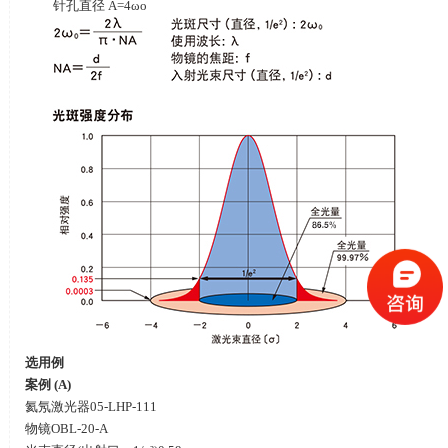
针孔直径
A=4ωο
选用例
案例
(A)
氦氖激光器
05-LHP-111
物镜
OBL-20-A