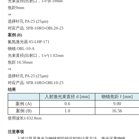
光束直径
(
出射口，
1/e²)0.59mm
焦距
9mm
⇒
选择针孔
PA-25 (25µm)
对应产品
: SFB-16RO-OBL20-25
案例
(B)
氦氖激光器
05-LHP-171
物镜
OBL-10-A
光束直径
(
出射口，
1/e²) 1.02mm
焦距
16.56mm
⇒
选择针孔
PA-25 (25µm)
对应产品
: SFB-16RO-OBL10-25
结果
入射激光束直径
d [mm]
物镜焦距
f [mm]
案例
(A)
0.6
9.00
案例
(B)
1.0
16.56
使用波长
λ 632.8nm
注意事项
上述计算是激光与物镜相距较近时的计算方法。激光远离物镜