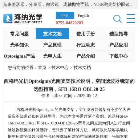
光束整形器，分束器，微透镜，离轴抛物面镜，NOIR激光防护眼镜，
太阳能模拟器，显微镜载物台，激光器，光谱仪，红外热像仪，激光
中文
English
晶体
0755-84870203
常见问题
技术文档
使用手册
选型指导
光学知识
产品原理
行业动态
产品应用
Optosigma产品
光电人生
产品介绍
下载中心
您当前的位置：
首页
>
技术中心
>
技术文档
西格玛光机Optosigma光阑支架技术说明，空间滤波器镜架的
选型指南，SFB-16RO-OBL20-25
作者：李zx 时间：2025-05-12
西格玛光机
Optosigma
的光阑支架，空间滤波器镜架有不少的客户
反应不知道该如何选择型号。为此本文将通过两个案例。以选择
SFB-
16RO-OBL10-25
和
SFB-16RO-OBL20-25
型号光阑支架为例来进行空间
滤波器镜架的计算选择，您只要了解计算方法，就可以比较容易地根
据您所需的参数和通光孔径来选择所需的空间滤波器镜架，光阑支架