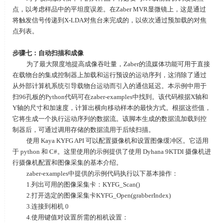
点，以考虑样品中的平坦度误差。在Zaber MVR显微镜上，这是通过
将触发信号传递到X-LDA对焦台来完成的，以依次通过预加载的对焦
点列表。
步骤七：自动扫描和成像
为了最大限度地提高成像吞吐量，Zaber的流媒体功能可用于直接
在载物台的集成控制器上加载和运行预设的运动序列，这消除了通过
从外部计算机系统引导载物台运动而引入的通信延迟。本示例中用于
扫96孔板的Python代码可在zaber-examples中找到。该代码根据X轴和
Y轴的尺寸和加速度，计算出横向移动样本的最快方式。根据这些值，
它将生成一个执行运动序列的数据流。该脚本生成的数据流加载到控
制器后，可通过调用存储的数据流用于后续扫描。
使用 Kaya KYFG API 可以配置摄像机和设置图像缓冲区。它适用
于 python 和 C#。这里使用的示例提供了使用 Dyhana 9KTDI 摄像机进
行摄像机配置和图像采集的基本介绍。
zaber-examples中提供的示例代码执行以下基本操作：
1.列出可用的图像采集卡：KYFG_Scan()
2.打开选定的图像采集卡KYFG_Open(grabberIndex)
3.连接到相机 0
4.使用键值对设置所需的相机设置：