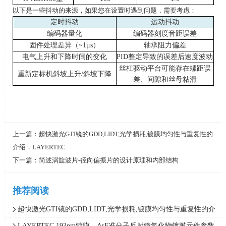
以下是一些抖动的来源，如果您在设置时遇到问题，需要考虑：
定时抖动
运动抖动
编码器量化
编码器刻度音距误差
固件处理差异（
~1
μ
s
）
轴承阻力偏差
电气上升和下降时间的变化
PID
整定导致的误差后速度波动
丝杠驱动平台可能存在螺距误
重新定标机斜坡上升
/
斜坡下降
差、间隙和丝母粘滑
上一篇：
超快激光GTI镜的GDD,LIDT,光学损耗,镀膜均匀性与重复性的
介绍，LAYERTEC
下一篇：
简述涡旋波片-径向偏振片的设计原理和内部结构
推荐阅读
超快激光GTI镜的GDD,LIDT,光学损耗,镀膜均匀性与重复性的介
绍，LAYERTEC
LAYERTEC 193nm镀膜，ArF准分子反射镜氟化物镀膜元件参数、