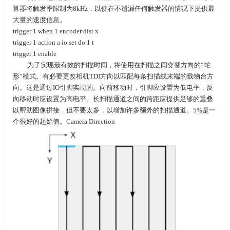
算器将触发率限制为8kHz，以便在不遗漏任何触发器的情况下提供最
大量的速度信息。
trigger 1 when 1 encoder dist x
trigger 1 action a io set do 1 t
trigger 1 enable
为了实现最有效的扫描时间，将使用在扫描之间交替方向的
“
蛇
形
”
模式。有必要更改相机
TDI
方向以匹配每条扫描线末端的载物台方
向。这是通过
IO
引脚实现的。向前移动时，引脚应设置为低电平，反
向移动时应设置为高电平。长扫描通道之间的跨距应提供足够的重叠
以帮助图像拼接，但不要太多，以增加许多额外的扫描通道。
5%
是一
个很好的起始值。Camera Direction