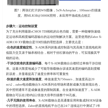
图7：两张幻灯片的WSI图像，5xN-Achroplan，100mm/s扫描速
度。用MLR3B@3000K照明，未应用平场或焦点校正
步骤六：运动控制设置
为了充分利用最新sCMOS TDI相机的出色功能，需要一种能够快速稳
定运动和高精度编码器输出的运动控制解决方案。这里使用的Zaber X-
ADR130 XY载物台是TDI扫描的理想选择，主要优点是：
-
出色的速度稳定性
。X-ADR系列的集成控制器与其高推力直线电机和
低阻力交叉滚子轴承相结合，相对于丝杠驱动的平台，可实现极其平
稳的运动。
-
干涉仪校准的直接编码器
。每个X-ADR载物台台都经过单独干涉仪校
准。这最大限度地减少了可能导致载物台误读其速度的编码器刻度螺
距误差，并显着提高了速度分辨率和可重复性
-
快速的最大速度和加速度
。峰值速度为750mm/s，加速度高达20
m/s2，zaber电动载物台X-ADR系列在明场和透射成像方面表现出色，
其中照明通常不是成像速度的限制因素。在全速和加速度下，X-ADR
载物台可以在2秒内以2倍放大倍率扫描整个96孔板。
-
几乎无限的使用寿命
。X-ADR载物台是高通量应用和集成到OEM设备
中的理想选择。Zaber的直线电机平台已在24/7 连续运行中测试了1年