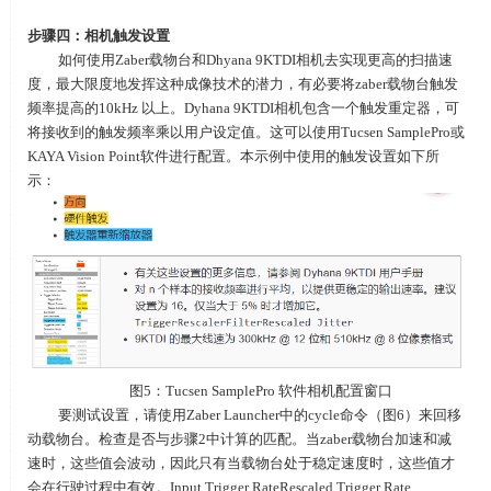
步骤四：相机触发设置
如何使用Zaber载物台和
Dhyana 9KTDI
相机去实现更高的扫描速
度，最大限度地发挥这种成像技术的潜力，有必要将
zaber
载物台触发
频率提高的
10kHz
以上。
Dyhana 9KTDI
相机包含一个触发重定器，可
将接收到的触发频率乘以用户设定值。这可以使用
Tucsen SamplePro
或
KAYA Vision Point
软件进行配置。本示例中使用的触发设置如下所
示：
图
5
：
Tucsen SamplePro
软件相机配置窗口
要测试设置，请使用Zaber Launcher中的cycle命令（图6）来回移
动载物台。检查是否与步骤2中计算的匹配。当zaber载物台加速和减
速时，这些值会波动，因此只有当载物台处于稳定速度时，这些值才
会在行驶过程中有效。Input Trigger RateRescaled Trigger Rate