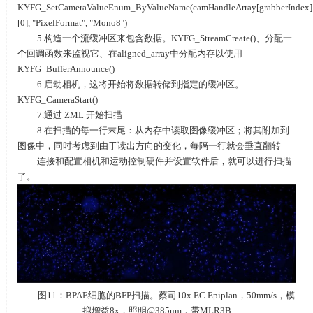
KYFG_SetCameraValueEnum_ByValueName(camHandleArray[grabberIndex]
[0], "PixelFormat", "Mono8")
5.构造一个流缓冲区来包含数据。KYFG_StreamCreate()、分配一
个回调函数来监视它、在aligned_array中分配内存以使用
KYFG_BufferAnnounce()
6.启动相机，这将开始将数据转储到指定的缓冲区。
KYFG_CameraStart()
7.通过 ZML 开始扫描
8.在扫描的每一行末尾：从内存中读取图像缓冲区；将其附加到
图像中，同时考虑到由于读出方向的变化，每隔一行就会垂直翻转
连接和配置相机和运动控制硬件并设置软件后，就可以进行扫描
了。
图11：BPAE细胞的BFP扫描。蔡司10x EC Epiplan，50mm/s，模
拟增益8x，照明@385nm，带MLR3B