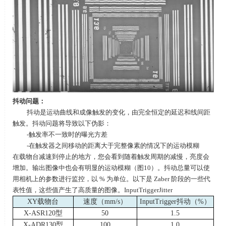
抖动问题：
抖动是运动曲线和成像触发的变化，由完全恒定的延迟和线间距
触发。抖动问题将导致以下伪影：
-触发率不一致时的曝光方差
-在触发器之间移动的距离大于完整像素的情况下的运动模糊
在载物台减速到停止的地方，您会看到随着触发周期的减慢，亮度会
增加。输出图像中也会有明显的运动模糊（图10）。抖动总量可以使
用相机上的参数进行监控，以 % 为单位。以下是 Zaber 阶段的一些代
表性值，这些值产生了高质量的图像。InputTriggerJitter
XY
载物台
速度（
mm/s
）
InputTrigger
抖动（
%
）
X-ASR120
型
50
1.5
X-ADR130
型
100
1.0