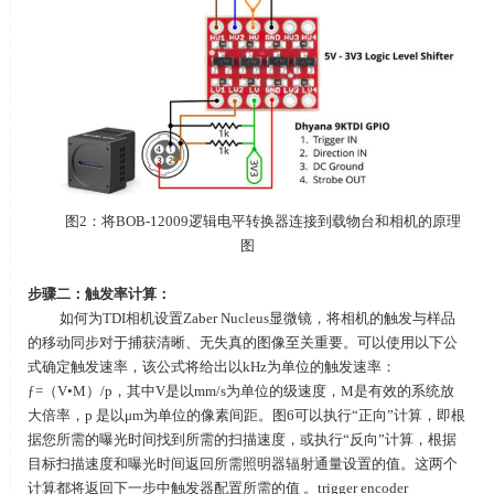
图2：将BOB-12009逻辑电平转换器连接到载物台和相机的原理
图
步骤二：触发率计算：
如何为
TDI
相机设置
Zaber Nucleus
显微镜，将相机的触发与样品
的移动同步对于捕获清晰、无失真的图像至关重要。可以使用以下公
式确定触发速率，该公式将给出以kHz为单位的触发速率：
ƒ=（V•M）/p，其中V是以mm/s为单位的级速度，M是有效的系统放
大倍率，p 是以μm为单位的像素间距。图6可以执行“正向”计算，即根
据您所需的曝光时间找到所需的扫描速度，或执行“反向”计算，根据
目标扫描速度和曝光时间返回所需照明器辐射通量设置的值。这两个
计算都将返回下一步中触发器配置所需的值 。trigger encoder