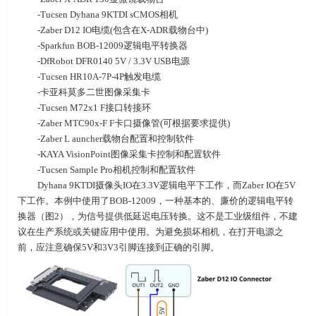
-Tucsen Dyhana 9KTDI sCMOS相机
-Zaber D12 IO电缆
(
包含在
X-ADR
载物台中
)
-Sparkfun BOB-12009逻辑电平转换器
-DfRobot DFR0140 5V / 3.3V USB电源
-Tucsen HR10A-7P-4P触发电缆
-卡亚科莫多二世图像采集卡
-Tucsen M72x1 F接口转接环
-Zaber MTC90x-F F卡口摄像管
(
可根据要求提供
)
-Zaber L auncher载物台配置和控制软件
-KAYA VisionPoint图像采集卡控制和配置软件
-Tucsen Sample Pro相机控制和配置软件
Dyhana 9KTDI摄像头IO在3.3V逻辑电平下工作，而Zaber IO在5V
下工作。本例中使用了BOB-12009，一种基本的、廉价的逻辑电平转
换器（图2），为信号提供低延迟电压转换。这不是工业级组件，不建
议在生产系统或关键应用中使用。为避免损坏相机，在打开电源之
前，应注意确保5V和3V3引脚连接到正确的引脚。