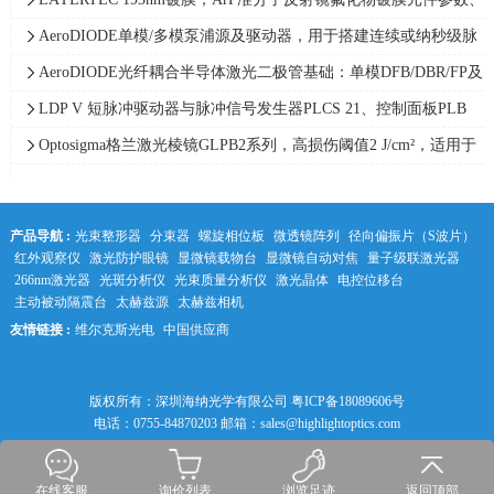
损伤阈值与光谱性能介绍
AeroDIODE单模/多模泵浦源及驱动器，用于搭建连续或纳秒级脉
宽MOPA架构光纤激光器
AeroDIODE光纤耦合半导体激光二极管基础：单模DFB/DBR/FP及
多模光纤耦合激光二极管结构区别
LDP V 短脉冲驱动器与脉冲信号发生器PLCS 21、控制面板PLB
21 组合安装接线参数设置指南 | PicoLAS
Optosigma格兰激光棱镜GLPB2系列，高损伤阈值2 J/cm²，适用于
紫外至红外波段
产品导航 :
光束整形器
分束器
螺旋相位板
微透镜阵列
径向偏振片（S波片）
红外观察仪
激光防护眼镜
显微镜载物台
显微镜自动对焦
量子级联激光器
266nm激光器
光斑分析仪
光束质量分析仪
激光晶体
电控位移台
主动被动隔震台
太赫兹源
太赫兹相机
友情链接 :
维尔克斯光电
中国供应商
中科光学
版权所有：深圳海纳光学有限公司
粤ICP备18089606号
电话：0755-84870203 邮箱：sales@highlightoptics.com
在线客服
询价列表
浏览足迹
返回顶部