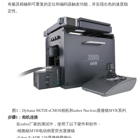
有极其精确和可重复的定位和编码器触发功能，并实现出色的速度稳
定性。
图
1
：
Dyhana 9KTDI sCMOS
相机和zaber Nucleus显微镜MVR系列
步骤
1
：
相机连接
在
zaber
厂家的测试中，使用了以下硬件和软件：
-细胞核
MVR
电动倒置荧光显微镜
-Zaber X-ADR 130显微镜载物台