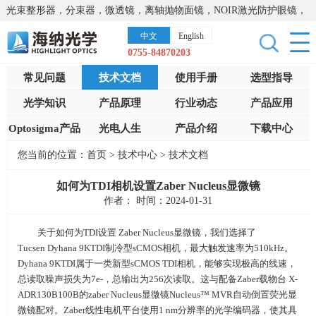
光束整形器，分束器，微透镜，离轴抛物面镜，NOIR激光防护眼镜，
太阳能模拟器，显微镜载物台，激光器，光谱仪，红外热像仪，激光
中文
English
晶体
0755-84870203
常见问题
技术文档
使用手册
选型指导
光学知识
产品原理
行业动态
产品应用
Optosigma产品
光电人生
产品介绍
下载中心
您当前的位置：
首页
>
技术中心
>
技术文档
如何为TDI相机设置Zaber Nucleus显微镜
作者： 时间：2024-01-31
关于如何为
TDI
设置
Zaber Nucleus
显微镜，我们选择了
Tucsen Dyhana 9KTDI制冷型sCMOS相机，最大触发速率为510kHz。
Dyhana 9KTDI属于一类新型sCMOS TDI相机，能够实现极高的线速，
总读取噪声损失为7e-，总输出为256次读取。这与配备
Zaber
载物台
X-
ADR130B100B
的zaber Nucleus显微镜Nucleus™ MVR自动倒置荧光显
微镜配对。Zaber线性电机平台使用1 nm分辨率的光学编码器，使其具