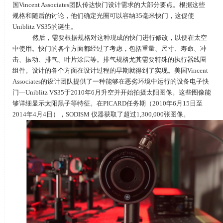
国
Vincent Associates
团队传达快门设计需求的大部分要点。根据这些
规格和随后的讨论，他们确定光圈可以容纳
35
毫米快门，这促使
Uniblitz VS35
的诞生。
然后，需要根据规格对这种现成的快门进行修改，以便在太空
中使用。快门的各个方面都经过了考虑，包括重量、尺寸、寿命、冲
击、振动、排气、叶片涂层等。排气规格尤其需要特殊的执行器线圈
组件。设计的各个方面在设计过程的早期就得到了实现。美国
Vincent
Associates
的设计团队提供了一种能够在恶劣环境中运行的设备电子快
门—
Uniblitz VS35
于
2010
年
6
月升空并开始拍摄太阳图像。这些图像能
够详细显示太阳黑子等特征。在
PICARD
任务期（
2010
年
6
月
15
日至
2014
年
4
月
4
日），
SODISM
仪器获取了超过
1,300,000
张图像。