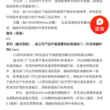
大孔径：广泛应用于天文学、遥感探测和大型科学设施，如望远
镜系统和大型摄影快门。
特点：如
CS65S
提供了稳定的性能和可靠的长期使用，特别是在
环境条件变化较大的户外或工业应用中。大
光圈（如
CS90HS
的
90mm
光圈），以及高速响应和极低的机械磨
损，确保长时间观测的可靠性和精度。
激光（高速）
LS
系列（激光系统），该公司产品中速度最快的高速快门（开启传输时
间
0.3ms
）
LS系列高速快门特别适合于精密激光曝光控制和激光调制。
激光快门广泛应用于激光切割和打标系统中，可以精确控制激光
光束的输出，实现对材料的高速切割和精细打标。在激光焊接过程
中，激光快门可以控制焊接区域的照射，确保焊接的准确性和一致
性。使用激光快门可以实现对材料的精确打孔，例如在汽车制造和电
子器件生产中的应用。
LS
系列高速快门也可用于激光清洗系统中，控
制清洗区域的光束输出，清除表面的污垢和涂层。
特点：提供高达
400 Hz
的激光调制能力，非常适合需要快速激
光调制的高速激光系统。小光圈和快速转换时间（开启
0.3
毫秒，关闭
0.5
毫秒）使其在需要快速、精确控制的应用中表现出色。