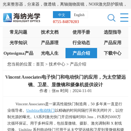
光束整形器，分束器，微透镜，离轴抛物面镜，NOIR激光防护眼镜，
太阳能模拟器，显微镜载物台，激光器，光谱仪，红外热像仪，激光
中文
English
晶体
0755-84870203
常见问题
技术文档
使用手册
选型指导
光学知识
产品原理
行业动态
产品应用
Optosigma产品
光电人生
产品介绍
下载中心
您当前的位置：
首页
>
技术中心
>
产品介绍
Vincent Associates电子快门和电动快门的应用，为太空望远
镜、卫星、显微镜和摄像机提供设计
作者：张m 时间：2024-11-01
Vincent Associates是一家高性能快门制造商，
50
多年来一直是行
业领导者。
Uniblitz
电动快门
以精确的时间间隔打开和关闭叶片，以控
制光源的曝光。
LS
系列激光快门开启传输时间
0.3ms
，
FS
系列5000万
次循环保证。用于多种应用，包括显微镜、摄影、激光调制和
X
射线
切换。
Uniblitz
系列电动快门可用于从太空望远镜和卫星到显微镜和摄