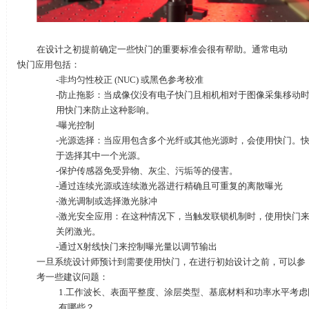
在设计之初提前确定一些快门的重要标准会很有帮助。通常电动
快门应用包括：
-非均匀性校正
(NUC)
或黑色参考校准
-防止拖影：当成像仪没有电子快门且相机相对于图像采集移动
用快门来防止这种影响。
-曝光控制
-光源选择：当应用包含多个光纤或其他光源时，会使用快门。
于选择其中一个光源。
-保护传感器免受异物、灰尘、污垢等的侵害。
-通过连续光源或连续激光器进行精确且可重复的离散曝光
-激光调制或选择激光脉冲
-激光安全应用：在这种情况下，当触发联锁机制时，使用快门
关闭激光。
-通过
X
射线快门来控制曝光量以调节输出
一旦系统设计师预计到需要使用快门，在进行初始设计之前，可以参
考一些建议问题：
1.工作波长、表面平整度、涂层类型、基底材料和功率水平考虑
有哪些？