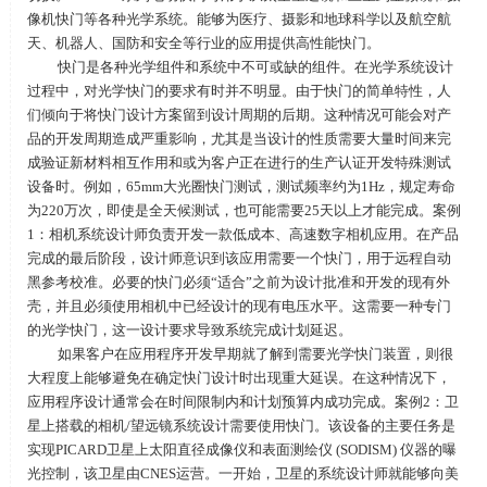
像机快门等各种光学系统。能够为医疗、摄影和地球科学以及航空航
天、机器人、国防和安全等行业的应用提供高性能快门。
快门是各种光学组件和系统中不可或缺的组件。在光学系统设计
过程中，对光学快门的要求有时并不明显。由于快门的简单特性，人
们倾向于将快门设计方案留到设计周期的后期。这种情况可能会对产
品的开发周期造成严重影响，尤其是当设计的性质需要大量时间来完
成验证新材料相互作用和或为客户正在进行的生产认证开发特殊测试
设备时。例如，
65mm
大光圈快门测试，测试频率约为
1Hz
，规定寿命
为
220
万次，即使是全天候测试，也可能需要
25
天以上才能完成。案例
1
：相机系统设计师负责开发一款低成本、高速数字相机应用。在产品
完成的最后阶段，设计师意识到该应用需要一个快门，用于远程自动
黑参考校准。必要的快门必须“适合”之前为设计批准和开发的现有外
壳，并且必须使用相机中已经设计的现有电压水平。这需要一种专门
的光学快门，这一设计要求导致系统完成计划延迟。
如果客户在应用程序开发早期就了解到需要光学快门装置，则很
大程度上能够避免在确定快门设计时出现重大延误。在这种情况下，
应用程序设计通常会在时间限制内和计划预算内成功完成。案例
2
：卫
星上搭载的相机
/
望远镜系统设计需要使用快门。该设备的主要任务是
实现
PICARD
卫星上太阳直径成像仪和表面测绘仪
(SODISM)
仪器的曝
光控制，该卫星由
CNES
运营。一开始，卫星的系统设计师就能够向美