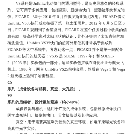
VS系列是Uniblitz电动快门的通用型号，是历史最悠久的经典系
列。 它可用于多种应用，包括摄影、显微镜快门、望远镜系统和光谱
仪。PICARD 卫星于
2010
年
6
月在俄罗斯亚斯尼发射。
PICARD
借助
Uniblitz VS35
快门成功拍摄了第一张太阳照片。
2012
年
6
月
5
日至
6
日，
PICARD
观测到了金星凌日。
PICARD
在整个任务过程中收集的信
息有助于提高科学家对太阳形状的认识，此外还提供了太阳直径的精
确测量值。
Uniblitz VS35
快门的超薄外形使其非常易于集成到
PICARD
等太空系统中。考虑到这一点，
PICARD
并不是第一艘配备
Uniblitz
快门的航天器：
VS35
是
SOLSE
（
1997
年）和
SOLSE-
2
（
2003
年）实验包的一部分，这些实验包搭载在哥伦比亚号航天飞
机上。
1986
年，两台
Uniblitz VS25
前往金星，然后在
Vega 1
和
Vega
2
航天器上遇到了哈雷彗星。
CS
系列（成像设备与相机、真空、大孔径），
VS
系列的后继者，设计更加紧凑（约小
40%
）
成像设备与相机：适用于广泛的成像系统，包括显微成像快门、
医学成像快门、摄像机快门、天文摄影以及其他应用。
真空：用于需要高速曝光控制的真空环境，如电子束曝光设备和
高真空光学实验。