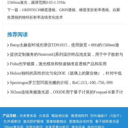
1560nm激光，频谱范围0.05-1.5THz
下一篇：
GRINTECH梯度透镜、GRIN透镜、梯度变折射率透镜、自聚
焦透镜的独特折射率连续变化技术
推荐阅读
Batop太赫兹时域光谱仪TDS1015，使用脉宽＜80fs的1560nm激
光，频谱范围0.05-1.5THz
提供定制服务的NeutroniQ系列温控样品池支架，用于中子散射与
X射线散射实验，Quantum Northwest
Fisba光学镀膜，激光模块和快速轴准直透镜产品和应用
Holoor独特的高性价比匀化DOE（玻璃上的聚合物），针对中低
功率范围应用最精确的光束整形解决方案
Spectrogon罗兰型凹面光栅的介绍，RoC-213,-100,-750,-999
302nm连续单频激光器，OXIDE用于量子计算的Frequad-K量子计
算单频紫外激光器，线宽＜0.005pm
产品导航 :
光束整形器
分束器
螺旋相位板
微透镜阵列
径向偏振片（S波片）
红外观察仪
激光防护眼镜
显微镜载物台
显微镜自动对焦
量子级联激光器
266nm激光器
光斑分析仪
光束质量分析仪
激光晶体
电控位移台