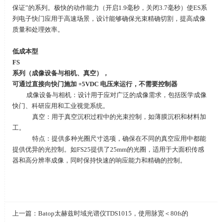
保证
”
的系列。极快的动作能力（开启
1.9
毫秒，关闭
3.7
毫秒）使
ES
系
列电子快门应用于高速场景，设计能够确保光束精确切割，提高成像
质量和处理效率。
低成本型
FS
系列（成像设备与相机、真空），
可通过直接向快门施加
+5VDC
电压来运行，不需要控制器
成像设备与相机：设计用于应对广泛的成像需求，包括医学成像
快门、科研应用和工业视觉系统。
真空：用于真空沉积过程中的光束控制，如薄膜沉积和材料加
工。
特点：提供多种光圈尺寸选项，确保在不同的真空应用中都能
提供优异的光控制。如
FS25
提供了
25mm
的光圈，适用于大面积传感
器和高分辨率成像，同时保持快速的响应能力和精确的控制。
上一篇：
Batop太赫兹时域光谱仪TDS1015，使用脉宽＜80fs的