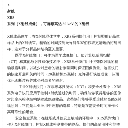
X
射线
XRS
系列（
X
射线成像），可屏蔽高达
30 keV
的
X
射线
X射线晶体学：在
X
射线晶体学中，
XRS
系列快门用于控制照射到晶体
样品上的
X
射线束。精确的时间控制允许科学家们获取更清晰的衍射图
样，这对于分析晶体结构至关重要。
医学
X
射线快门：可作为医学成像快门。如计算机断层扫描
（
CT
）和其他放射性成像技术中，
XRS
系列快门用于控制
X
射线的精
确暴露时间，以减少对患者的辐射剂量同时保证图像质量。这些快门
的快速开启和关闭时间（
20
毫秒和
25
毫秒）允许进行快速成像，从而
优化诊断过程并减少对患者的辐射。
工业
X
射线快门：在非破坏性测试（
NDT
）和安全检查中，
XRS
系列电子快门应用于控制
X
射线通过的时间，确保能够获得足够的图像
对比度来检测结构缺陷或隐藏物品。这些快门能够承受连续的高能
X
射
线照射，它们是工业应用中理想的选择，特别是在需要长时间操作和
高可靠性的场合。
安全检查系统：在机场或其他安全敏感的环境中，
XRS
系列快门
作为
X
射线快门，控制
X
射线检测携带的物品。快门的高耐用性和能够