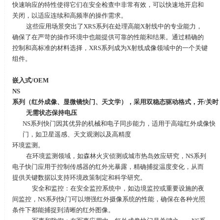
快速响应的特性使得它们在安全检查中非常有效，可以快速地开启和
关闭，以适应连续和高频率的操作需求。
这些应用场景突出了
XRS
系列在处理高能
X
射线中的专业能力，
确保了在严苛的操作环境中也能提供可靠的性能和结果。通过精确的
控制和高标准的材料选择，
XRS
系列成为
X
射线成像领域中的一个关键
组件。
嵌入式
/OEM
NS
系列（红外成像、显微镜快门、天文学），采用双稳态驱动格式，开
/
关时
无需状态保持电压
NS系列快门因其优异的机械和电子同步能力，适用于高端红外成像快
门，如卫星遥感、天文观测以及高精度
环境监测。
在环境监测领域，如森林火灾侦测或城市热岛效应研究，
NS
系列
电子快门应用于控制传感器的红外光暴露，精确捕捉温度变化，从而
提供关键数据以支持环境政策制定和科学研究。
安全和监控：在安全监控系统中，如边境监控或重要设施的夜
间监控，
NS
系列快门可以增强红外摄像系统的性能，确保在各种光照
条件下都能捕捉到清晰的红外图像。