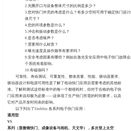
2.光圈开口与设备整体尺寸的比例是多少？
3.您对快门外壳的考虑是什么？有多少空间可用于确定快门设计
体尺寸？
4.您的环境参数是什么？
5.冲击和振动参数是什么？
6.是否考虑噪声？
7.需要用什么材质？
8.曝光速度及操作频率有要求吗？
9.安全考虑因素有哪些？例如在激光安全应用中电子快门故障会
个系统有着影响。
10.有磁场吗？
可靠性、寿命测试、可重复性、整体质量、性能、驱动器要求、
驱动器设计和电源可用性是了解了电动快门应用后需要考虑的其他标
准。了解和测试这些标准中的每一个都很耗时，但对于合格的电子快
门应用来说却极为必要——这体现了生产快门所需的时间要求，以及
它对产品开发时间表的影响。
以下列出了
Uniblitz
各系列电子快门应用：
通用型
VS
系列（显微镜快门、成像设备与相机、天文学），多次登上太空