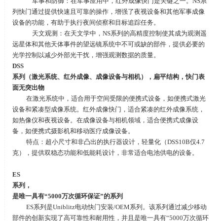
军事和防御：在军事应用中，红外成像快门是关键之一。
NS
系
列快门通过提供快速且可靠的操作，增强了夜视设备和其他军事成像
设备的功能，有助于执行夜间侦察和目标追踪任务。
天文观测：在天文学中，
NS
系列的高精度控制使其成为观测遥
远星体和其他天体事件的望远镜系统中不可或缺的部件，提供必要的
光学控制以减少外部光干扰，增强观测数据的质量。
DSS
系列（激光系统、红外成像、成像设备与相机），扁平结构，快门表
面无突出物
在激光系统中，适合用于空间受限的便携式设备，如便携式激光
设备和紧凑型成像系统。红外成像快门，适合紧凑的红外成像系统，
如热像仪和夜视设备。在成像设备与相机领域，适合便携式成像设
备，如便携式摄影机和移动医疗成像设备。
特点：超小尺寸和非凸出的执行器设计，轻量化（
DSS10B
仅
4.7
克），提供双稳态功能和低能耗设计，非常适合电池供电的设备。
ES
系列，
是唯一具有
“5000
万次循环保证
”
的系列
ES系列是Uniblitz电动快门安装
/OEM
系列。该系列通过减少移动
部件的创新实现了高可靠性和耐用性，并且是唯一具有
“5000
万次循环