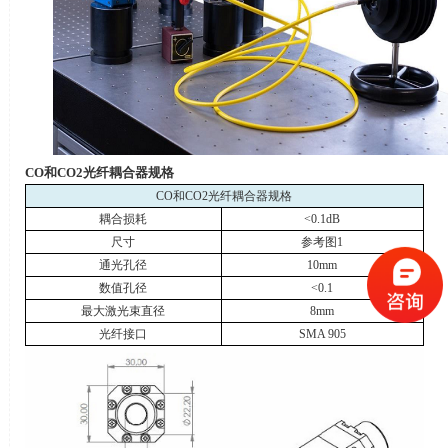
CO
和
CO2
光纤耦合器规格
CO
和
CO2
光纤耦合器规格
耦合损耗
<0.1dB
尺寸
参考图
1
通光孔径
10mm
数值孔径
<0.1
最大激光束直径
8mm
光纤接口
SMA 905