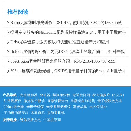
推荐阅读
Batop太赫兹时域光谱仪TDS1015，使用脉宽＜80fs的1560nm激
光，频谱范围0.05-1.5THz
提供定制服务的NeutroniQ系列温控样品池支架，用于中子散射与
X射线散射实验，Quantum Northwest
Fisba光学镀膜，激光模块和快速轴准直透镜产品和应用
Holoor独特的高性价比匀化DOE（玻璃上的聚合物），针对中低
功率范围应用最精确的光束整形解决方案
Spectrogon罗兰型凹面光栅的介绍，RoC-213,-100,-750,-999
302nm连续单频激光器，OXIDE用于量子计算的Frequad-K量子计
算单频紫外激光器，线宽＜0.005pm
产品导航 :
光束整形器
分束器
螺旋相位板
微透镜阵列
径向偏振片（S波片）
红外观察仪
激光防护眼镜
显微镜载物台
显微镜自动对焦
量子级联激光器
266nm激光器
光斑分析仪
光束质量分析仪
激光晶体
电控位移台
主动被动隔震台
太赫兹源
太赫兹相机
友情链接 :
维尔克斯光电
中国供应商
中科光学