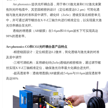
Art photonics 提供光纤耦合器，用于将
CO
激光束和
CO2
激光束聚
焦到光纤电缆中。其坚固精密的设计（定位精度达
0.2 µm
）可简化透
镜与激光束的对准和居中调节。硒化锌（
ZnSe
）透镜安装在精密单元
中，并可通过调节螺丝在
X-Y-Z
三轴方向进行精准定位，以实现最大激
光功率耦合至光纤。
透镜的增透膜（
AR
镀膜）在
5-6µm
和
10.6µm
波长下可实现高达
98%
的透射率。
Art photonics CO
和
CO2
光纤耦合器产品特点
-精密稳固设计：定位精度达
0.2
微米，简化透镜与激光束的对准
及居中调节
-三维可调机构：采用硒化锌
(ZnSe)
透镜的精密模块，通过调节螺
丝实现
X-Y-Z
三轴精准定位，确保激光功率最大化耦合进光纤。
-超高透射率：透镜增透膜
(AR
镀膜
)
在
5-6
μ
m
与
10.6
μ
m
波段透射率
高达
98%