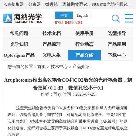
光束整形器，分束器，微透镜，离轴抛物面镜，NOIR激光防护眼镜，
太阳能模拟器，显微镜载物台，激光器，光谱仪，红外热像仪，激光
中文
English
晶体
0755-84870203
常见问题
技术文档
使用手册
选型指导
光学知识
产品原理
行业动态
产品应用
Optosigma产品
光电人生
产品介绍
下载中心
您当前的位置：
首页
>
技术中心
>
产品介绍
Art photonics推出高效耦合CO和CO2激光的光纤耦合器，耦
合损耗<0.1 dB，数值孔径小于0.1
作者：郭sy 时间：2025-07-29
这些聚焦耦合器专为将
CO
₂激光和
CO
激光束聚焦导入光纤电缆而
设计。该耦合器具备可调节特性，可适配定制化激光头。主要特性有
实现向光纤电缆或空心波导的高效耦合和采用增透膜（
AR
镀膜）的硒
化锌透镜。光纤耦合器主要用于高效耦合
CO/CO
₂激光至光纤电缆或空
心波导。