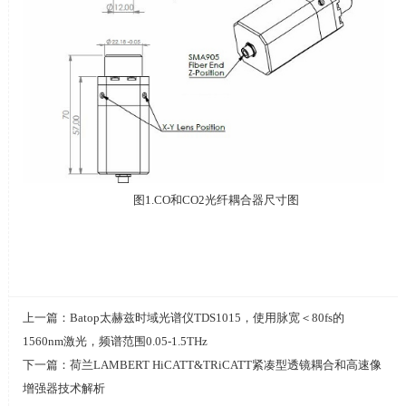
图
1
.
CO和
CO2
光纤耦合器尺寸图
上一篇：
Batop太赫兹时域光谱仪TDS1015，使用脉宽＜80fs的
1560nm激光，频谱范围0.05-1.5THz
下一篇：
荷兰LAMBERT HiCATT&TRiCATT紧凑型透镜耦合和高速像
增强器技术解析