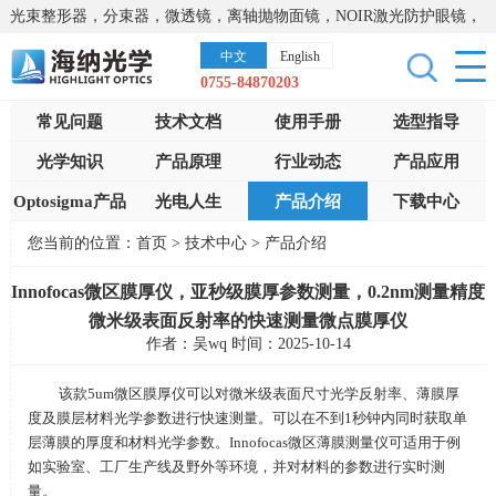
光束整形器，分束器，微透镜，离轴抛物面镜，NOIR激光防护眼镜，
太阳能模拟器，显微镜载物台，激光器，光谱仪，红外热像仪，激光
中文
English
晶体
0755-84870203
常见问题
技术文档
使用手册
选型指导
光学知识
产品原理
行业动态
产品应用
Optosigma产品
光电人生
产品介绍
下载中心
您当前的位置：
首页
>
技术中心
>
产品介绍
Innofocas微区膜厚仪，亚秒级膜厚参数测量，0.2nm测量精度
微米级表面反射率的快速测量微点膜厚仪
作者：吴wq 时间：2025-10-14
该款
5um
微区膜厚仪可以对微米级表面尺寸光学反射率、薄膜厚
度及膜层材料光学参数进行快速测量。可以在不到
1
秒钟内同时获取单
层薄膜的厚度和材料光学参数。
Innofocas
微区薄膜测量仪可适用于例
如实验室、工厂生产线及野外等环境，并对材料的参数进行实时测
量。