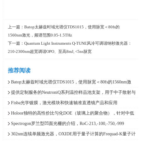
上一篇：
Batop太赫兹时域光谱仪TDS1015，使用脉宽＜80fs的
1560nm激光，频谱范围0.05-1.5THz
下一篇：
Quantum Light Instruments Q-TUNE风冷可调谐纳秒激光器：
210-2300nm超宽调谐OPO、至高8mJ, <5ns脉宽
推荐阅读
Batop太赫兹时域光谱仪TDS1015，使用脉宽＜80fs的1560nm激
光，频谱范围0.05-1.5THz
提供定制服务的NeutroniQ系列温控样品池支架，用于中子散射与
X射线散射实验，Quantum Northwest
Fisba光学镀膜，激光模块和快速轴准直透镜产品和应用
Holoor独特的高性价比匀化DOE（玻璃上的聚合物），针对中低
功率范围应用最精确的光束整形解决方案
Spectrogon罗兰型凹面光栅的介绍，RoC-213,-100,-750,-999
302nm连续单频激光器，OXIDE用于量子计算的Frequad-K量子计