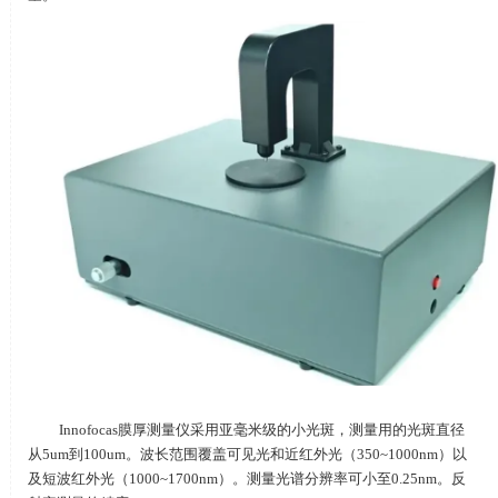
Innofocas膜厚测量仪采用亚毫米级的小光斑，测量用的光斑直径
从
5um
到
100um
。波长范围覆盖可见光和近红外光（
350~1000nm
）以
及短波红外光（
1000~1700nm
）。测量光谱分辨率可小至
0.25nm
。反