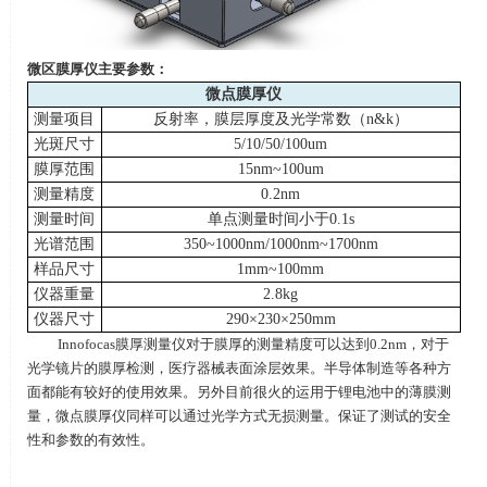
微区膜厚仪主要参数：
微点膜厚仪
测量项目
反射率，膜层厚度及光学常数（
n&k
）
光斑尺寸
5/10/50/100um
膜厚范围
15nm~100um
测量精度
0.2nm
测量时间
单点测量时间小于
0.1s
光谱范围
350~1000nm/1000nm~1700nm
样品尺寸
1mm~100mm
仪器重量
2.8kg
仪器尺寸
290
×
230
×
250mm
Innofocas膜厚测量仪对于膜厚的测量精度可以达到
0.2nm
，对于
光学镜片的膜厚检测，医疗器械表面涂层效果。半导体制造等各种方
面都能有较好的使用效果。另外目前很火的运用于锂电池中的薄膜测
量，微点膜厚仪同样可以通过光学方式无损测量。保证了测试的安全
性和参数的有效性。