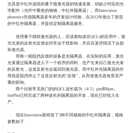
尤其是中红外波段的量子级激光器的快速发展，却缺少对应的光
学配件（光纤中聚焦的物镜，中红外隔离器）。而
Innovation
photonics
凭借隔离器多年的开发设计经验，在
2012
年推出了新型
的中红外隔离器，并提供定制隔离器服务。
使用量子级联激光器的人，应该都知道在
QCLs
的应用中，激
光光束的反射光反馈会经常会干扰影响，并且在某些情况下会损
坏激光器。
而唯一能阻挡反馈的设备是光隔离器。在实际的应用，激光
光束通过隔离器进入下一个程序的同时，也产生来自己激光光束
的反射光，这道反射光会返回到激光器。而中红外光隔离器的作
用就是阻挡停止了这道反射光的“反馈”，从而使激光器免受其严
重的影响。
两个比较常见热门的的
QCL
波长簇为（
4-5
）
µm
和
8µm
。
InnPho
已经完成了两种波长的隔离器的开发，现在已经投入生
产。
现在
Innovation
新研发了
3
种不同规格的中红外隔离器，规格
参数如下