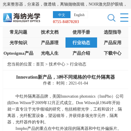
光束整形器，分束器，微透镜，离轴抛物面镜，NOIR激光防护眼镜，
太阳能模拟器，显微镜载物台，激光器，光谱仪，红外热像仪，激光
中文
English
晶体
0755-84870203
常见问题
技术文档
使用手册
选型指导
光学知识
产品原理
行业动态
产品应用
Optosigma产品
光电人生
产品介绍
下载中心
您当前的位置：
首页
>
技术中心
>
行业动态
Innovation新产品，3种不同规格的中红外隔离器
作者： 时间：2021-01-04
中红外隔离器品牌，美国
Innovation photonics
（
InnPho
）公司
由
Don Wilson
于
2009
年
12
月正式成立。
Don Wilson
从
1964
年开始
就一直专注于光学领域的研究，包括精密光学，工程和设计，隔
离器，光纤配置设备，望远镜等，并获得多项光学元件，隔离
器，光纤器件的专利。
Innpho产品的重点在中红外波段的隔离器和中红外偏振片。