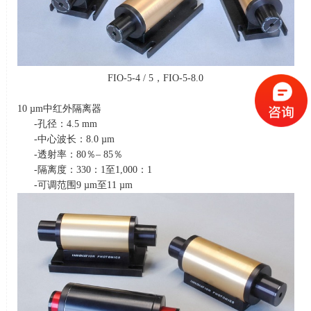
FIO-5-4 / 5，
FIO-5-8.0
10 µm中红外隔离器
-孔径：
4.5 mm
-中心波长：
8.0 µm
-透射率：
80
％
– 85
％
-隔离度：
330
：
1
至
1,000
：
1
-可调范围
9 µm
至
11 µm