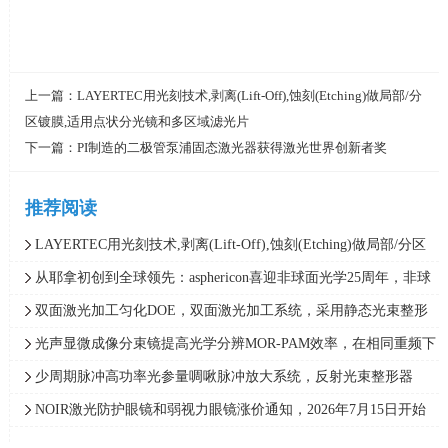
上一篇：
LAYERTEC用光刻技术,剥离(Lift‑Off),蚀刻(Etching)做局部/分
区镀膜,适用点状分光镜和多区域滤光片
下一篇：
PI制造的二极管泵浦固态激光器获得激光世界创新者奖
推荐阅读
LAYERTEC用光刻技术,剥离(Lift‑Off),蚀刻(Etching)做局部/分区
镀膜,适用点状分光镜和多区域滤光片
从耶拿初创到全球领先：asphericon喜迎非球面光学25周年，非球
面光学系统、光学自由曲面
双面激光加工匀化DOE，双面激光加工系统，采用静态光束整形
器加分束器实现双面加工
光声显微成像分束镜提高光学分辨MOR-PAM效率，在相同重频下
成像速度提升了8倍
少周期脉冲高功率光参量啁啾脉冲放大系统，反射光束整形器
（反射型衍射光束整形器）助力光参量啁啾脉冲放大技术
NOIR激光防护眼镜和弱视力眼镜涨价通知，2026年7月15日开始
涨幅10%