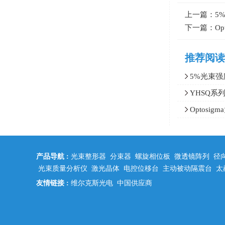
上一篇：
5
下一篇：
O
推荐阅读
5%光束
玛光机取样镜
YHSQ系
波分束镜反射266
Optos
节镜架，万向
产品导航 :
光束整形器
分束器
螺旋相位板
微透镜阵列
径
光束质量分析仪
激光晶体
电控位移台
主动被动隔震台
太
友情链接 :
维尔克斯光电
中国供应商
中科光学