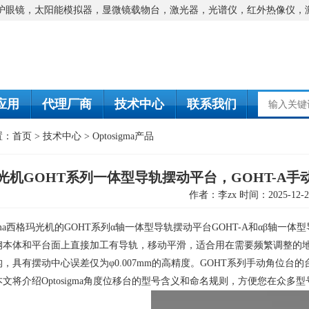
防护眼镜，太阳能模拟器，显微镜载物台，激光器，光谱仪，红外热像仪，
应用
代理厂商
技术中心
联系我们
置：
首页
>
技术中心
>
Optosigma产品
光机GOHT系列一体型导轨摆动平台，GOHT-A
作者：李zx 时间：2025-12-2
igma西格玛光机的
GOHT
系列α轴一体型导轨摆动平台
GOHT-A
和αβ轴一体
钢本体和平台面上直接加工有导轨，移动平滑，适合用在需要频繁调整的
构，具有摆动中心误差仅为φ
0.007mm
的高精度。
GOHT
系列手动角位台的
本文将介绍
Optosigma
角度位移台的型号含义和命名规则，方便您在众多型