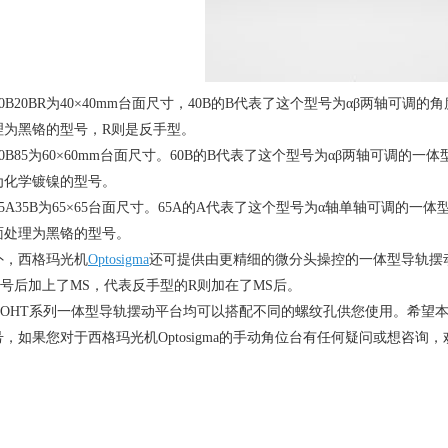
0B20BR为
40
×
40mm
台面尺寸，
40B
的
B
代表了这个型号为αβ两轴可调的角
理为黑铬的型号，
R
则是反手型。
0B85为
60
×
60mm
台面尺寸。
60B
的
B
代表了这个型号为αβ两轴可调的一体
为化学镀镍的型号。
5A35B为
65
×
65
台面尺寸。
65A
的
A
代表了这个型号为α轴单轴可调的一体
面处理为黑铬的型号。
外，西格玛光机
Optosigma
还可提供由更精细的微分头操控的一体型导轨摆
号后加上了
MS
，代表反手型的
R
则加在了
MS
后。
OHT
系列一体型导轨摆动平台均可以搭配不同的螺纹孔供您使用。希望
号，如果您对于西格玛光机
Optosigma
的手动角位台有任何疑问或想咨询，