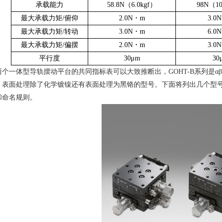
承载能力
58.8N
（
6.0kgf
）
98N
（
10
最大承载力矩
/
俯仰
2.0N
・
m
3.0N
最大承载力矩
/
转动
3.0N
・
m
6.0N
最大承载力矩
/
偏摆
2.0N
・
m
3.0N
平行度
30
μ
m
30
两个一体型导轨摆动平台的共同指标表可以大致推断出，
GOHT-B
系列是α
。表面处理除了化学镀镍还有表面处理为黑铬的型号。下面将列出几个型
和命名规则。