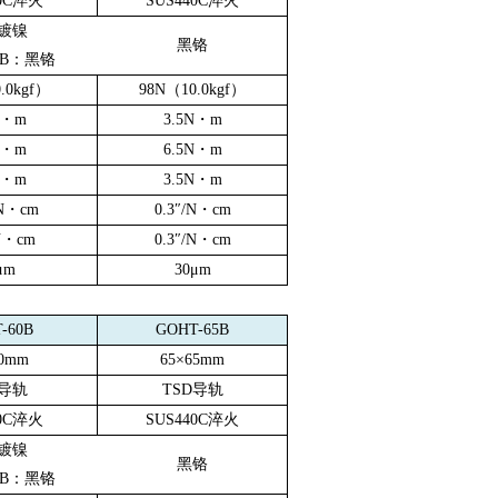
0C
淬火
SUS440C
淬火
镀镍
黑铬
B
：黑铬
.0kgf
）
98N
（
10.0kgf
）
・
m
3.5N
・
m
・
m
6.5N
・
m
・
m
3.5N
・
m
N
・
cm
0.3
″
/N
・
cm
N
・
cm
0.3
″
/N
・
cm
μ
m
30
μ
m
-60B
GOHT-65B
0mm
65
×
65mm
导轨
TSD
导轨
0C
淬火
SUS440C
淬火
镀镍
黑铬
B
：黑铬