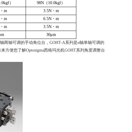
.0kgf
）
98N
（
10.0kgf
）
・
m
3.5N
・
m
・
m
6.5N
・
m
・
m
3.5N
・
m
μ
m
30
μ
m
β轴两轴可调的手动角位台，
GOHT-A
系列是α轴单轴可调的
号来方便您了解
Optosigma
西格玛光机
GOHT
系列角度调整台