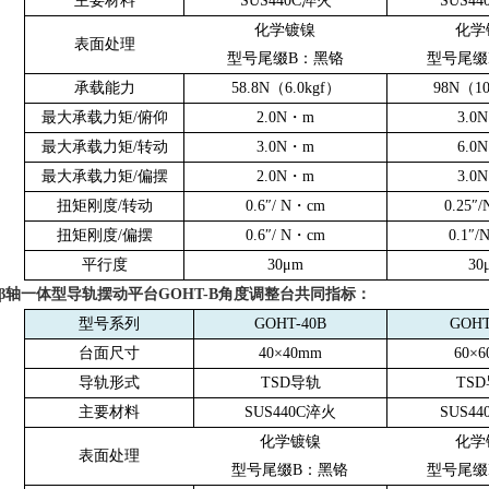
主要材料
SUS440C
淬火
SUS44
化学镀镍
化学
表面处理
型号尾缀
B
：黑铬
型号尾缀
承载能力
58.8N
（
6.0kgf
）
98N
（
10
最大承载力矩
/
俯仰
2.0N
・
m
3.0N
最大承载力矩
/
转动
3.0N
・
m
6.0N
最大承载力矩
/
偏摆
2.0N
・
m
3.0N
扭矩刚度
/
转动
0.6
″
/ N
・
cm
0.25
″
/
扭矩刚度
/
偏摆
0.6
″
/ N
・
cm
0.1
″
/
平行度
30
μ
m
30
αβ轴一体型导轨摆动平台
GOHT-B
角度调整台共同指标：
型号系列
GOHT-40B
GOHT
台面尺寸
40
×
40mm
60
×
6
导轨形式
TSD
导轨
TSD
主要材料
SUS440C
淬火
SUS44
化学镀镍
化学
表面处理
型号尾缀
B
：黑铬
型号尾缀