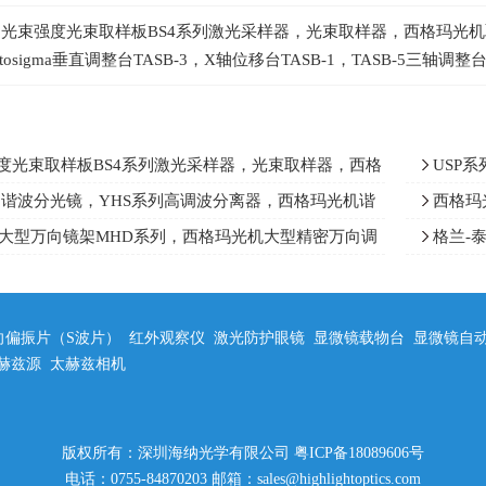
%光束强度光束取样板BS4系列激光采样器，光束取样器，西格玛光
ptosigma垂直调整台TASB-3，X轴位移台TASB-1，TASB-5三轴
强度光束取样板BS4系列激光采样器，光束取样器，西格
USP
，可监控激光的强度
片和圆偏
列谐波分光镜，YHS系列高调波分离器，西格玛光机谐
西格玛光
/355，透射532/1064
膜偏振片，3
igma大型万向镜架MHD系列，西格玛光机大型精密万向调
格兰-泰
式镜架
适用于紫
向偏振片（S波片）
红外观察仪
激光防护眼镜
显微镜载物台
显微镜自
赫兹源
太赫兹相机
版权所有：深圳海纳光学有限公司
粤ICP备18089606号
电话：0755-84870203 邮箱：sales@highlightoptics.com