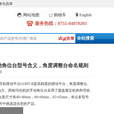
激光晶体
网站地图
购物车
English
服务热线：0755-84870203
手动角位台型号含义，角度调整台命名规则
0
型导轨摆动平台
GOHT-B
是高精度的摆动平台，角度调整台。
地方。西格玛光机的手动角位台采用了圆盘紧定机构和导轨
台面尺寸有
40
×
40mm
，
60
×
60mm
，
65
×
65mm
，有众多型号
号中挑选适合您的产品。