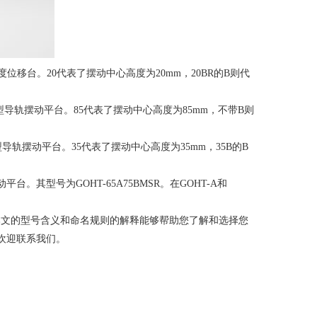
度位移台。
20
代表了摆动中心高度为
20mm
，
20BR
的
B
则代
型导轨摆动平台。
85
代表了摆动中心高度为
85mm
，不带
B
则
型导轨摆动平台。
35
代表了摆动中心高度为
35mm
，
35B
的
B
动平台。其型号为
GOHT-65A75BMSR
。在
GOHT-A
和
本文的型号含义和命名规则的解释能够帮助您了解和选择您
欢迎联系我们。