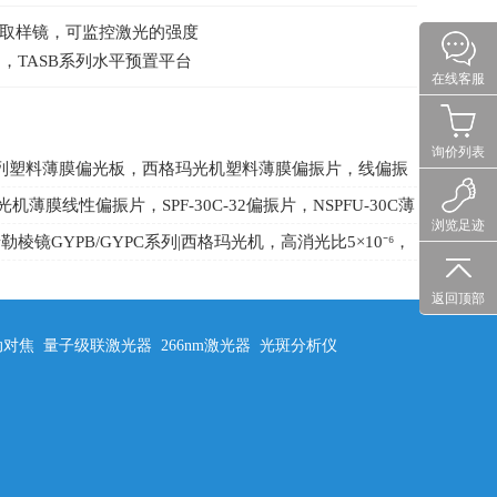
机取样镜，可监控激光的强度
调整台，TASB系列水平预置平台
在线客服
询价列表
系列塑料薄膜偏光板，西格玛光机塑料薄膜偏振片，线偏振
振片，含左旋右旋圆偏振片
机薄膜线性偏振片，SPF-30C-32偏振片，NSPFU-30C薄
浏览足迹
00-2000nm偏光片
勒棱镜GYPB/GYPC系列|西格玛光机，高消光比5×10⁻⁶，
外至红外波段
返回顶部
动对焦
量子级联激光器
266nm激光器
光斑分析仪