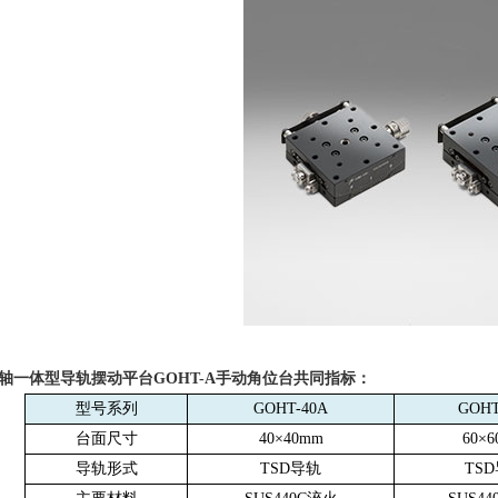
α轴一体型导轨摆动平台
GOHT-A
手动角位台共同指标：
型号系列
GOHT-40A
GOHT
台面尺寸
40
×
40mm
60
×
6
导轨形式
TSD
导轨
TSD