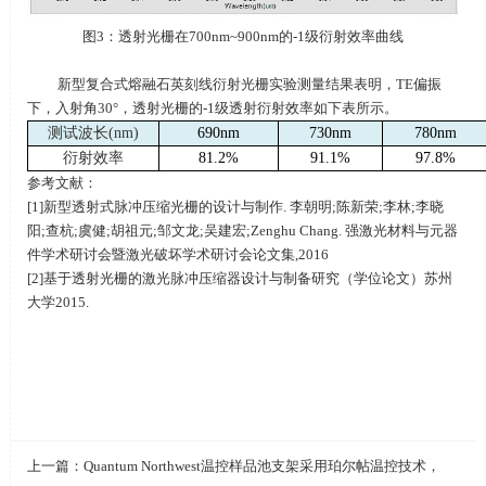
图
3
：透射光栅在
700nm~900nm
的
-1
级衍射效率曲线
新型复合式熔融石英刻线衍射光栅实验测量结果表明，
TE
偏振
下，入射角
30
°，透射光栅的
-1
级透射衍射效率如下表所示。
测试波长
(nm)
690nm
730nm
780nm
衍射效率
81.2%
91.1%
97.8%
参考文献：
[1]新型透射式脉冲压缩光栅的设计与制作
.
李朝明
;
陈新荣
;
李林
;
李晓
阳
;
查杭
;
虞健
;
胡祖元
;
邹文龙
;
吴建宏
;Zenghu Chang.
强激光材料与元器
件学术研讨会暨激光破坏学术研讨会论文集
,2016
[2]基于透射光栅的激光脉冲压缩器设计与制备研究（学位论文）苏州
大学
2015.
上一篇：
Quantum Northwest温控样品池支架采用珀尔帖温控技术，