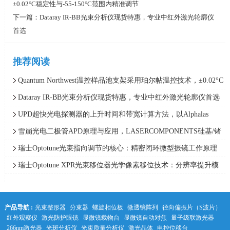
±0.02°C稳定性与-55-150°C范围内精准调节
下一篇：
Dataray IR-BB光束分析仪现货特惠，专业中红外激光轮廓仪
首选
推荐阅读
Quantum Northwest温控样品池支架采用珀尔帖温控技术，±0.02°C
稳定性与-55-150°C范围内精准调节
Dataray IR-BB光束分析仪现货特惠，专业中红外激光轮廓仪首选
UPD超快光电探测器的上升时间和带宽计算方法，以Alphalas
UPD-5N-IR2-P示波器测量值为例
雪崩光电二极管APD原理与应用，LASERCOMPONENTS硅基/锗
基/InGaAs雪崩光电二极管
瑞士Optotune光束指向调节的核心：精密闭环微型振镜工作原理
瑞士Optotune XPR光束移位器光学像素移位技术：分辨率提升模
块的工作原理
产品导航 :
光束整形器
分束器
螺旋相位板
微透镜阵列
径向偏振片（S波片）
红外观察仪
激光防护眼镜
显微镜载物台
显微镜自动对焦
量子级联激光器
266nm激光器
光斑分析仪
光束质量分析仪
激光晶体
电控位移台