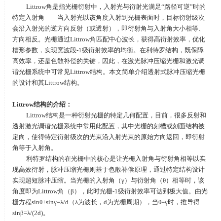
Littrow角是指光栅衍射中，入射光与衍射光满足“路径可逆”时的
特定入射角——当入射光以该角度入射到光栅表面时，目标衍射级次
会沿入射光的逆方向反射（或透射），即衍射角与入射角大小相等、
方向相反。光栅通过
Littrow
角匹配中心波长，获得高衍射效率，优化
槽形参数，实现宽波段
-1
级衍射效率的均衡。在利特罗结构，既保障
高效率，还是色散补偿的关键，因此，在激光脉冲压缩光栅和激光调
谐光栅系统中可常见
Littrow
结构。本文简单介绍透射式脉冲压缩光栅
的设计和其
Littrow
结构。
Littrow
结构的介绍：
Littrow结构是一种衍射光栅的特定几何配置，目前，很多反射和
透射激光调谐光栅系统中常用此配置，其中光栅的刻槽或刻面结构被
定向，使得特定衍射级次的光束沿‌入射光束的原始方向返回‌，即衍射
角等于入射角。‌
利特罗结构的在光栅中的核心是让光栅入射角与衍射角相等以实
现高效衍射，脉冲压缩光栅则基于色散补偿原理，通过特定结构设计
实现超短脉冲压缩。当光栅的入射角（γ）与衍射角（θ）相等时，该
角度即为
Littrow
角（β），此时光栅
-1
级衍射效率可达到极大值。由光
栅方程
sin
θ
+sin
γ
=
λ
/d
（λ为波长，
d
为光栅周期），当θ
=
γ时，推导得
sin
β
=
λ
/(2d)
。