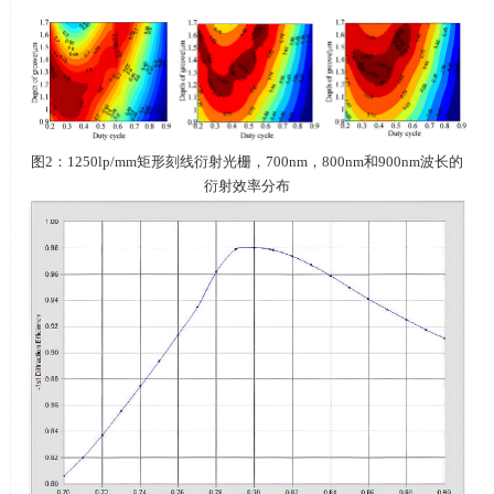
图
2
：
1250lp/mm
矩形刻线衍射光栅，
700nm
，
800nm
和
900nm
波长的
衍射效率分布