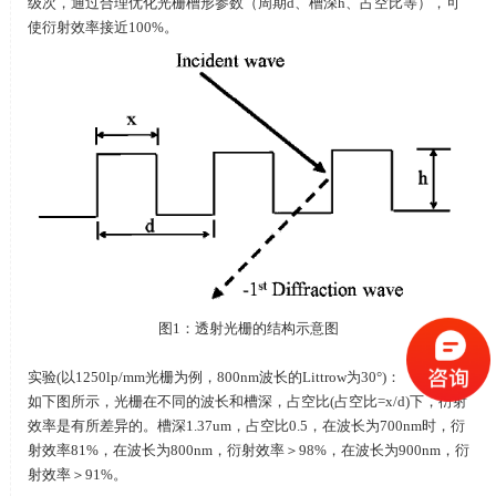
级次，通过合理优化光栅槽形参数（周期
d
、槽深
h
、占空比等），可
使衍射效率接近
100%
。
图
1
：透射光栅的结构示意图
实验(以1250lp/mm光栅为例，800nm波长的Littrow为30°)：
如下图所示，光栅在不同的波长和槽深，占空比
(
占空比
=x/d)
下，衍射
效率是有所差异的。槽深
1.37um
，占空比
0.5
，在波长为
700nm
时，衍
射效率
81%
，在波长为
800nm
，衍射效率＞
98%
，在波长为
900nm
，衍
射效率＞
91%
。