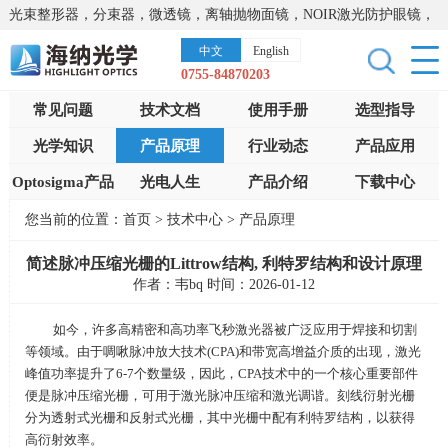
光束整形器，分束器，微透镜，离轴抛物面镜，NOIR激光防护眼镜，
太阳能模拟器，显微镜载物台，激光器，光谱仪，红外热像仪，激光
中文
English
晶体
0755-84870203
常见问题
技术文档
使用手册
选型指导
光学知识
产品原理
行业动态
产品应用
Optosigma产品
光电人生
产品介绍
下载中心
您当前的位置：
首页
>
技术中心
>
产品原理
简述脉冲压缩光栅的Littrow结构, 利特罗结构和设计原理
作者：韦bq 时间：2026-01-12
如今，许多高精密和高功率飞秒激光器被广泛应用于焊接和切割
等领域。由于啁啾脉冲放大技术
(CPA)
和带宽高增益介质的出现，激光
峰值功率提升了
6-7
个数量级，因此，
CPA
技术中的一个核心重要部件
便是脉冲压缩光栅，可用于激光脉冲压缩和激光调谐。刻线衍射光栅
分为透射式光栅和反射式光栅，其中光栅中配有利特罗结构，以获得
高衍射效率。