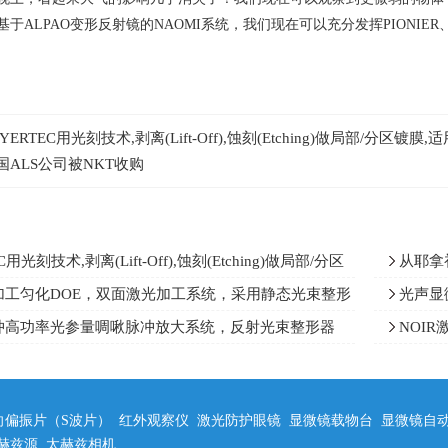
基于
ALPAO
变形反射镜的
NAOMI
系统，我们现在可以充分发挥
PIONIER
AYERTEC用光刻技术,剥离(Lift‑Off),蚀刻(Etching)做局部/分
国ALS公司被NKT收购
C用光刻技术,剥离(Lift‑Off),蚀刻(Etching)做局部/分区
从耶拿初
状分光镜和多区域滤光片
球面光学
加工匀化DOE，双面激光加工系统，采用静态光束整形
光声显
现双面加工
下成像速度
冲高功率光参量啁啾脉冲放大系统，反射光束整形器
NOI
光束整形器）助力光参量啁啾脉冲放大技术
涨幅10%
向偏振片（S波片）
红外观察仪
激光防护眼镜
显微镜载物台
显微镜自
赫兹源
太赫兹相机