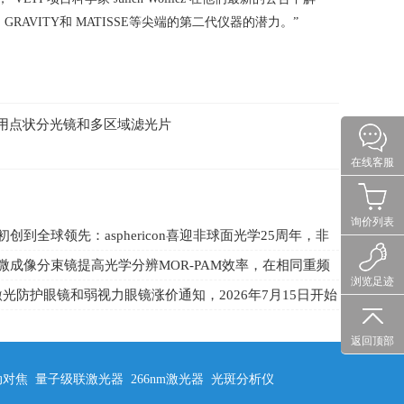
、
GRAVITY
和
MATISSE
等尖端的第二代仪器的潜力。
”
区镀膜,适用点状分光镜和多区域滤光片
在线客服
询价列表
创到全球领先：asphericon喜迎非球面光学25周年，非
系统、光学自由曲面
微成像分束镜提高光学分辨MOR-PAM效率，在相同重频
浏览足迹
提升了8倍
R激光防护眼镜和弱视力眼镜涨价通知，2026年7月15日开始
返回顶部
动对焦
量子级联激光器
266nm激光器
光斑分析仪