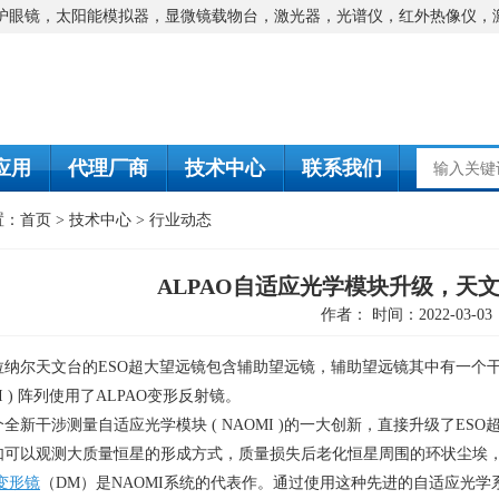
防护眼镜，太阳能模拟器，显微镜载物台，激光器，光谱仪，红外热像仪，
应用
代理厂商
技术中心
联系我们
置：
首页
>
技术中心
>
行业动态
ALPAO自适应光学模块升级，天
作者： 时间：2022-03-03
拉纳尔天文台的
ESO
超大望远镜包含辅助望远镜，辅助望远镜其中有一个
I )
阵列使用了
ALPAO
变形反射镜。
个全新干涉测量自适应光学模块
( NAOMI )
的一大创新，直接升级了
ESO
如可以观测大质量恒星的形成方式，质量损失后老化恒星周围的环状尘埃
O变形镜
（
DM
）是
NAOMI
系统的代表作。通过使用这种先进的自适应光学