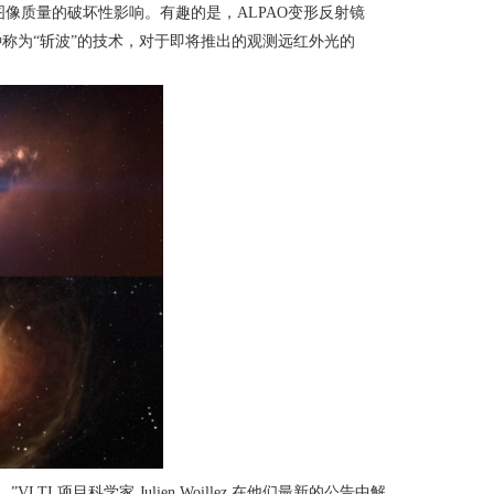
图像质量的破坏性影响。有趣的是，
ALPAO
变形反射镜
种称为
“
斩波
”
的技术，对于即将推出的观测远红外光的
，”
VLTI
项目科学家
Julien Woillez
在他们最新的公告中解