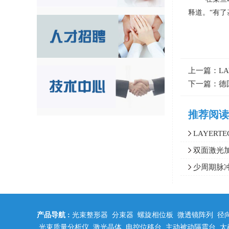
释道。
“
有了
上一篇：
L
下一篇：
德
推荐阅读
LAYERTE
镀膜,适用点
双面激光
器加分束器实
少周期脉
（反射型衍射
产品导航 :
光束整形器
分束器
螺旋相位板
微透镜阵列
径
光束质量分析仪
激光晶体
电控位移台
主动被动隔震台
太