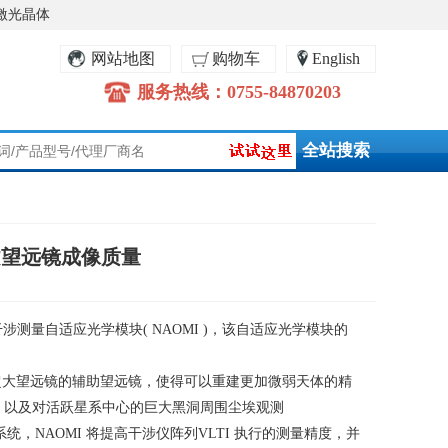
激光晶体
网站地图
购物车
English
服务热线：0755-84870203
文望远镜成像质量
干涉测量自适应光学模块
( NAOMI )
，该自适应光学模块的
超大望远镜的辅助望远镜，使得可以重建更加微弱天体的精
，以及对活跃星系中心的巨大黑洞周围尘埃观测
系统，
NAOMI
将提高干涉仪阵列
VLTI
执行的测量精度，并