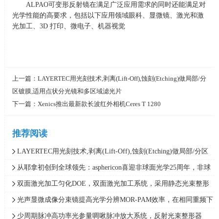
ALPAO可变形反射镜在满足广泛应用需求的同时还能满足对
光学性能的高要求，包括以下应用领域眼科、显微镜、激光和激
光加工、
3D
打印、微电子、机器视觉
上一篇：
LAYERTEC用光刻技术,剥离(Lift‑Off),蚀刻(Etching)做局部/分
区镀膜,适用点状分光镜和多区域滤光片
下一篇：
Xenics推出最新款长波红外相机Ceres T 1280
推荐阅读
LAYERTEC用光刻技术,剥离(Lift‑Off),蚀刻(Etching)做局部/分区
镀膜,适用点状分光镜和多区域滤光片
从耶拿初创到全球领先：asphericon喜迎非球面光学25周年，非球
面光学系统、光学自由曲面
双面激光加工匀化DOE，双面激光加工系统，采用静态光束整形
器加分束器实现双面加工
光声显微成像分束镜提高光学分辨MOR-PAM效率，在相同重频下
成像速度提升了8倍
少周期脉冲高功率光参量啁啾脉冲放大系统，反射光束整形器