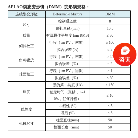
APLAO
模态变形镜（
DMM
）变形镜规格：
连续型变形镜
Deformable Mirrors
DMM
控制通道数
8
尺寸
瞳孔直径
(mm)
13.5
质量
有源最佳平坦度
(nm RMS)
≤ 30
行程（
μm PV
，波前）
≥ 100
倾斜校正
拟合误差
(%)
≤ 2
行程（
μm PV
，波前）
≥ 25
焦点
/
散光
拟合误差（
%
）
≤ 2
行程（
μm PV
，波前）
≥ 1
球面校正
拟合误差（
%
）
≤ 30
膜的第一共振
(Hz)
≥ 150
速度
稳定时间（毫秒，
+/-1
≤ 10
0%
，任何行程）
非线性
(%)
≤ 5
线性度
滞后
(%)
≤ 5
柱面直径
(mm)
50
机械尺寸
柱面长度（
mm
）
50