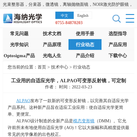
光束整形器，分束器，微透镜，离轴抛物面镜，NOIR激光防护眼镜，
太阳能模拟器，显微镜载物台，激光器，光谱仪，红外热像仪，激光
中文
English
晶体
0755-84870203
常见问题
技术文档
使用手册
选型指导
光学知识
产品原理
行业动态
产品应用
Optosigma产品
光电人生
产品介绍
下载中心
您当前的位置：
首页
>
技术中心
>
行业动态
工业用的自适应光学，ALPAO可变形反射镜，可定制
作者： 时间：2022-03-23
ALPAO
发布了一款新的可变形反射镜，以完善其自适应光学
产品系列。这种新产品旨在适应工业应用：使自适应光学更简
单、更便宜。
ALPAO设计制造的全新产品是
模态变形镜
（
DMM
）。它允
许前所未有地使用自适应光学
(AO)
！它以大振幅和高精度提供最
常见的光学像差的出色校正。