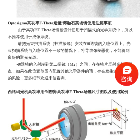
Optosigma
高功率
F-Theta
透镜
/
熔融石英场镜使用注意事项
-由于高功率
F-Theta
场镜被设计使用于扫描式的光学系统中，所以
不推荐使用于成像系统。
-请把光束扫描系统（扫描振镜）安装在fθ透镜的入瞳位置上。光
束扫描系统与入瞳位置不一致的情况下，将导致像差恶化，不能得到
良好的聚光光斑。
-fθ透镜的入射端到第二振镜（M2）之间，存在镜片反射光的汇聚
点，如果在此位置范围内配置其他光学器件的话，存在发生激光损伤
的风险，更多细节欢迎来信咨询。
西格玛光机高功率用
fθ
透镜
/
高功率
F-Theta
场镜尺寸图以及使用案例