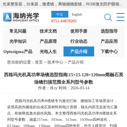
光束整形器，分束器，微透镜，离轴抛物面镜，NOIR激光防护眼镜，
太阳能模拟器，显微镜载物台，激光器，光谱仪，红外热像仪，激光
中文
English
晶体
0755-84870203
常见问题
技术文档
使用手册
选型指导
光学知识
产品原理
行业动态
产品应用
Optosigma产品
光电人生
产品介绍
下载中心
您当前的位置：
首页
>
技术中心
>
产品介绍
西格玛光机高功率场镜选型指南|15×15-120×120mm熔融石英
场镜扫描范围全系列型号参数
作者：肖zy 时间：2026-03-14
西格玛光机高功率
fθ
透镜专为激光打标、微细加工等场景设计，
采用高损伤阈值的合成石英材料和电介质膜，镜头内部无反射光汇聚
点，有效降低激光损伤风险。本文整理西格玛光机高功率
fθ
透镜全系
列型号参数，涵盖
257nm
、
343nm
、
515nm
、
1030nm
四种波长，
63.5mm
、
100mm
、
150mm
、
300mm
四种焦距，包含入瞳直径、扫描