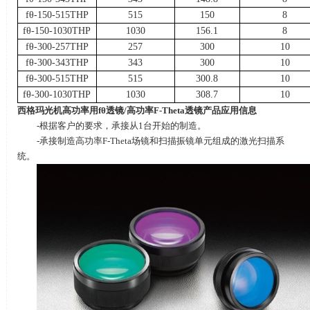
fθ-150-515THP
515
150
8
fθ-150-1030THP
1030
156.1
8
fθ-300-257THP
257
300
10
fθ-300-343THP
343
300
10
fθ-300-515THP
515
300.8
10
fθ-300-1030THP
1030
308.7
10
西格玛光机高功率用
fθ
透镜
/
高功率
F-Theta
透镜产品应用信息
-根据客户的要求，承接从
1
台开始的制造。
-承接制造高功率
F-Theta
场镜和扫描振镜单元组成的激光扫描系
统。