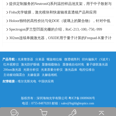
光，频谱范围0.05-1.5THz
提供定制服务的NeutroniQ系列温控样品池支架，用于中子散射与
X射线散射实验，Quantum Northwest
Fisba光学镀膜，激光模块和快速轴准直透镜产品和应用
Holoor独特的高性价比匀化DOE（玻璃上的聚合物），针对中低
功率范围应用最精确的光束整形解决方案
Spectrogon罗兰型凹面光栅的介绍，RoC-213,-100,-750,-999
302nm连续单频激光器，OXIDE用于量子计算的Frequad-K量子计
算单频紫外激光器，线宽＜0.005pm
产品导航 :
光束整形器
分束器
螺旋相位板
微透镜阵列
径向偏振片（S波片）
红外观察仪
激光防护眼镜
显微镜载物台
显微镜自动对焦
量子级联激光器
266nm激光器
光斑分析仪
光束质量分析仪
激光晶体
电控位移台
主动被动隔震台
太赫兹源
太赫兹相机
友情链接 :
维尔克斯光电
中国供应商
中科光学
版权所有：深圳海纳光学有限公司
粤ICP备18089606号
电话：0755-84870203 邮箱：sales@highlightoptics.com