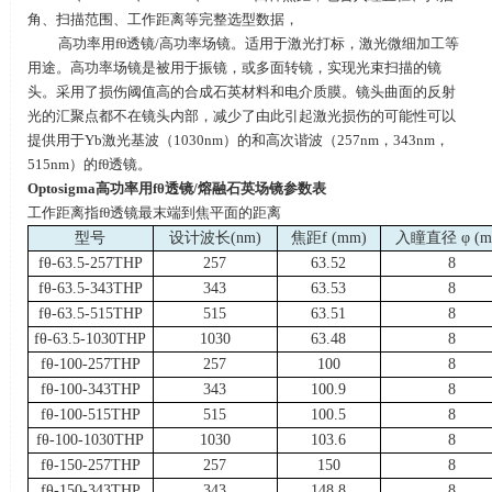
角、扫描范围、工作距离等完整选型数据，
高功率用
f
θ透镜
/
高功率场镜。适用于激光打标，激光微细加工等
用途。高功率场镜是被用于振镜，或多面转镜，实现光束扫描的镜
头。采用了损伤阈值高的合成石英材料和电介质膜。镜头曲面的反射
光的汇聚点都不在镜头内部，减少了由此引起激光损伤的可能性可以
提供用于
Yb
激光基波（
1030nm
）的和高次谐波（
257nm
，
343nm
，
515nm
）的
f
θ透镜。
Optosigma
高功率用
f
θ透镜
/
熔融石英场镜参数表
工作距离指
f
θ透镜最末端到焦平面的距离
型号
设计波长
(nm)
焦距
f (mm)
入瞳直径
φ (m
fθ-63.5-257THP
257
63.52
8
fθ-63.5-343THP
343
63.53
8
fθ-63.5-515THP
515
63.51
8
fθ-63.5-1030THP
1030
63.48
8
fθ-100-257THP
257
100
8
fθ-100-343THP
343
100.9
8
fθ-100-515THP
515
100.5
8
fθ-100-1030THP
1030
103.6
8
fθ-150-257THP
257
150
8
fθ-150-343THP
343
148.8
8