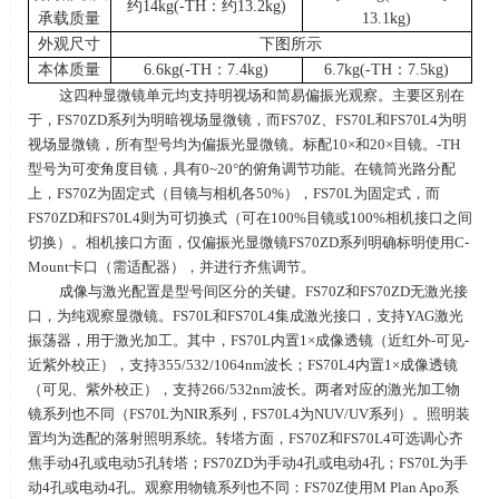
约14kg(-TH：约13.2kg)
承载质量
13.1kg)
外观尺寸
下图所示
本体质量
6.6kg(-TH：7.4kg)
6.7kg(-TH：7.5kg)
这四种显微镜单元均支持明视场和简易偏振光观察。主要区别在
于，FS70ZD系列为明暗视场显微镜，而
FS70Z
、
FS70L
和
FS70L4
为明
视场显微镜，所有型号均为偏振光显微镜。标配
10×
和
20×
目镜。
-TH
型号为可变角度目镜，具有
0~20°
的俯角调节功能。在镜筒光路分配
上，
FS70Z
为固定式（目镜与相机各
50%
），
FS70L
为固定式，而
FS70ZD
和
FS70L4
则为可切换式（可在
100%
目镜或
100%
相机接口之间
切换）。相机接口方面，仅偏振光显微镜
FS70ZD
系列明确标明使用
C-
Mount
卡口（需适配器），并进行齐焦调节。
成像与激光配置是型号间区分的关键。
FS70Z
和
FS70ZD
无激光接
口，为纯观察显微镜。
FS70L
和
FS70L4
集成激光接口，支持
YAG
激光
振荡器，用于激光加工。其中，
FS70L
内置
1×
成像透镜（近红外
-
可见
-
近紫外校正），支持
355/532/1064nm
波长；
FS70L4
内置
1×
成像透镜
（可见、紫外校正），支持
266/532nm
波长。两者对应的激光加工物
镜系列也不同（
FS70L
为
NIR
系列，
FS70L4
为
NUV/UV
系列）。照明装
置均为选配的落射照明系统。转塔方面，
FS70Z
和
FS70L4
可选调心齐
焦手动
4
孔或电动
5
孔转塔；
FS70ZD
为手动
4
孔或电动
4
孔；
FS70L
为手
动
4
孔或电动
4
孔。观察用物镜系列也不同：
FS70Z
使用
M Plan Apo
系