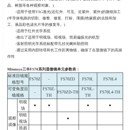
晶、树脂等各种观察对象。
)
-适用于使用
YAG
激光
(
近红外、可见、近紫外、紫外
)
的微细加工
(
半导体电路的切割、修整、修复、打标、薄膜
(
绝缘膜
)
的去除和加
工、液晶彩色滤光片等的修复等。
)
-适用于红外光学系统
-推出了适用于明视场、暗视场、简易偏振光的机型
-落射照明光学系统标配带孔径光阑科勒照明
-通过采用内部转塔和长工作距离物镜，确保了在显微镜下的高操
作性
Mitutoyo
三丰
FS70
系列显微镜单元参数表：
标准目镜规
FS70Z
-
FS70ZD
FS70L
FS70L4
格型号
可变角度目
FS70Z-
FS70L-
-
FS70ZD-TH
FS70L4-TH
镜规格
TH
TH
明视
●
●
●
●
场
明暗
观察
●
视场
成像
简易