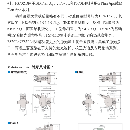
列；
FS70ZD
使用
BD Plan Apo
；
FS70L
和
FS70L4
则使用
G Plan Apo
或
M
Plan Apo
系列。
镜筒部最大承载质量略有不同，标准目镜型号约为
13.9-14kg
，其
对应的
-TH
型号约为
13.1-13.2kg
。本体质量则相反，标准目镜型号为
6.6-6.7kg
，而因结构变化，
-TH
型号稍重，为
7.4-7.5kg
。
FS70Z
为基础
明场
/
偏振光观察型号；
FS70ZD
在其基础上增加了暗场观察能力；
FS70L
和
FS70L4
则是功能更强的激光加工复合显微镜，集成了激光接
口，两者主要区别在于支持的激光波长、校正光谱及专用物镜系列。
所有型号均可通过选择
-TH
版本获得可调俯角的目镜。
Mitutoyo
FS70
外形尺寸图：