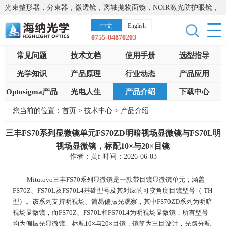
光束整形器，分束器，微透镜，离轴抛物面镜，NOIR激光防护眼镜，
太阳能模拟器，显微镜载物台，激光器，光谱仪，红外热像仪，激光
中文
English
晶体
0755-84870203
常见问题
技术文档
使用手册
选型指导
光学知识
产品原理
行业动态
产品应用
Optosigma产品
光电人生
产品介绍
下载中心
您当前的位置：
首页
>
技术中心
>
产品介绍
三丰FS70系列显微镜单元FS70ZD明暗视场显微镜与FS70L明
视场显微镜，标配10×与20×目镜
作者：黄f 时间：2026-06-03
Mitutoyo三丰
FS70
系列显微镜是一款带目镜显微镜单元，涵盖
FS70Z
、
FS70L
及
FS70L4
基础型号及其对应的可变角度目镜型号（
-TH
型）。该系列支持明视场、简易偏振光观察，其中FS70ZD系列为明暗
视场显微镜，而
FS70Z
、
FS70L
和
FS70L4
为明视场显微镜，所有型号
均为偏振光显微镜。标配
10
×与
20
×目镜，镜筒为三目设计，光路分配