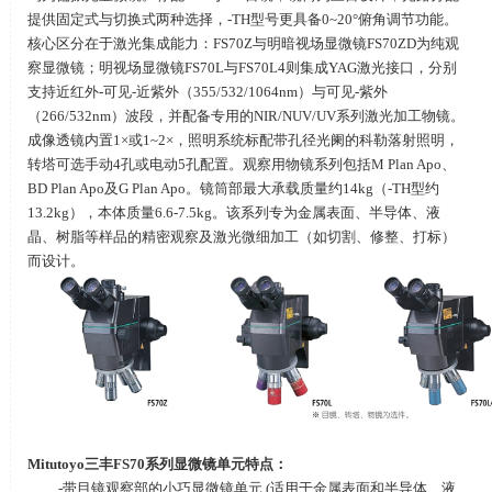
提供固定式与切换式两种选择，
-TH
型号更具备
0~20
°俯角调节功能。
核心区分在于激光集成能力：
FS70Z
与明暗视场显微镜
FS70ZD
为纯观
察显微镜；明视场显微镜
FS70L
与
FS70L4
则集成
YAG
激光接口，分别
支持近红外
-
可见
-
近紫外（
355/532/1064nm
）与可见
-
紫外
（
266/532nm
）波段，并配备专用的
NIR/NUV/UV
系列激光加工物镜。
成像透镜内置
1
×或
1~2
×，照明系统标配带孔径光阑的科勒落射照明，
转塔可选手动
4
孔或电动
5
孔配置。观察用物镜系列包括
M Plan Apo
、
BD Plan Apo
及
G Plan Apo
。镜筒部最大承载质量约
14kg
（
-TH
型约
13.2kg
），本体质量
6.6-7.5kg
。该系列专为金属表面、半导体、液
晶、树脂等样品的精密观察及激光微细加工（如切割、修整、打标）
而设计。
Mitutoyo
三丰
FS70
系列显微镜单元特点：
-带目镜观察部的小巧显微镜单元
(
适用于金属表面和半导体、液