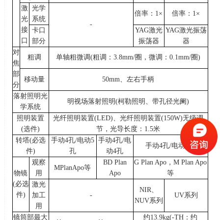
激
光学
倍率：1×
倍率：1×
光
系统
-
接
卡口
YAG激光
YAG激光振荡
口
部分
振荡器
器
对
粗调
单轴粗微调
(
粗调：
3.8mm/
圈，微调：
0.1mm/
圈
)
焦
部
移动量
50mm、左右手柄
分
落射照明光
明视场落射照明
(
柯勒照明、带孔径光阑
)
学系统
照明装置
光纤照明装置
(LED)
、光纤照明装置
(150W)
无级调
(
选件
)
节，光导长度：
1.5
米
转塔
(
必选
手动
4
孔
/
电动
5
手动
4
孔
/
电
手动
4
孔
/
电动
5
孔
件
)
孔
动
4
孔
观察
BD Plan
G Plan Apo
，
M Plan Apo
MPlanApo
等
物镜
用
Apo
等
(必选
激光
NIR
、
件)
加工
-
UV系列
NUV
系列
用
镜筒部最大
约13.9kg(-TH：约