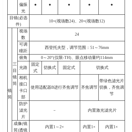
偏振
●
●
●
●
●
光
目镜(必选
10×(视场数24)、20×(视场数12)
件)
视场
24
数
可调
西登托夫型，调节范围：
51
～
76mm
瞳距
俯角
0
～
20°(
仅限
-TH)
、眼点移动量约
114mm
三
固定
光路
切换式
固定式
切换式
目
式
镜
相机
带绿色滤光片
筒
接口
使用适配器
B
进行齐焦调节
齐焦调节
切换，齐焦调
镜
卡口
节
筒
部
防护
滤光
－
内置激光滤光片
片
成像(镜
内置
1
～
2×
内置
1×
内置
1×
筒)透镜