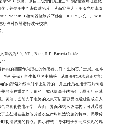
记录
SERS
数据。来自二极管的光通过
20
倍物镜聚焦在显微
圆化，并使用中性密度滤光片，从而将最大可用激光功率降
tific ProScan II
控制器控制的平移台（
0.1μm
步长）。
WiRE
硅标准对仪器进行波长校准。
膜。
文章名为
Sah, V.R.; Baier, R.E. Bacteria Inside
244.
导体内的细菌作为潜在的传感器元件：生物芯片进展。在本
（特别是锗）的生长晶体中捕获，从而开始追求真正功能
s)
的内部紫外线照射壁上进行的，并且此后在用于芯片制造
开关的潜在重要性，例如，或代谢事件的探针，晶圆厂及其
要。例如，当前光子电路的光束可以更容易地通过集成嵌入
和合成氧化物电子学、表面、界面和纳米级结构，可以通过
论了这些潜在生物芯片首次生产时制造设施的特点。揭示传
产时制造设施的特点。揭示传统半导体电子学无法实现的现