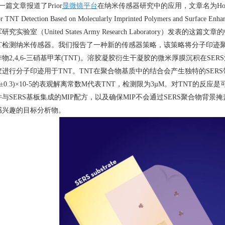
的一篇文章报道了
Prior
显微镜平台
在纳米传感器研究中的应用，文章名为
Ho
r TNT Detection Based on Molecularly Imprinted Polymers and Surface Enhan
军研究实验室（
United States Army Research Laboratory
）发表的这篇文章的
T
检测纳米传感器。我们报告了一种新的传感器策略，该策略将分子印迹
炸物
2,4,6-
三硝基甲苯
(TNT)
。溶胶凝胶衍生干凝胶的微米厚膜沉积在
SERS
胶进行分子印迹用于
TNT
。
TNT
在聚合物基质中的结合会产生独特的
SERS
3±0.3)×10-5
的表观解离常数
M
代表
TNT
，检测限为
3µM
。对
TNT
的反应是
并与
SERS
基板集成的
MIP
配方，以及确保
MIP
不会通过
SERS
聚合物背景掩
感兴趣的目标分析物。