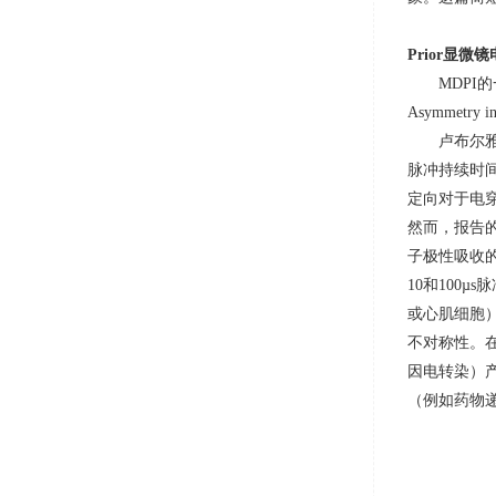
Prior
显微镜
MDPI
Asymmetry in 
卢布尔
脉冲持续时
定向对于电
然而，报告
子极性吸收
10
和
100µs
脉
或心肌细胞
不对称性。
因电转染）
（例如药物