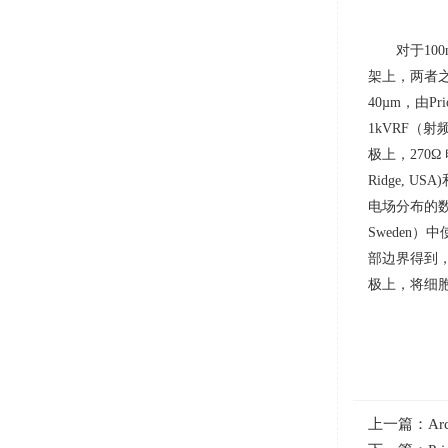
对于
100
架上，两者
40µm
，由
Pri
1kVRF
（射
极上，
270Ω
Ridge, USA)
电场分布的
Sweden
）中
部边界得到
极上，将细
上一篇：
A