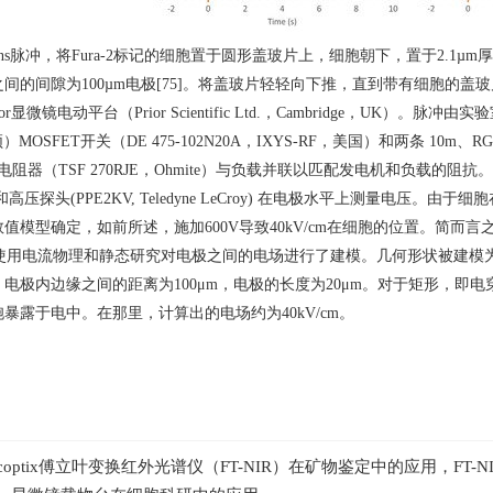
ns
脉冲，将
Fura-2
标记的细胞置于圆形盖玻片上，细胞朝下，置于
2.1µm
厚
之间的间隙为
100µm
电极
[75]
。将盖玻片轻轻向下推，直到带有细胞的盖玻
or
显微镜电动平台（
Prior Scientific Ltd.
，
Cambridge
，
UK
）。脉冲由实验
频）
MOSFET
开关（
DE 475-102N20A
，
IXYS-RF
，美国）和两条
10m
、
RG
电阻器（
TSF 270RJE
，
Ohmite
）与负载并联以匹配发电机和负载的阻抗。
和高压探头
(PPE2KV, Teledyne LeCroy)
在电极水平上测量电压。由于细胞
数值模型确定，如前所述，施加
600V
导致
40kV/cm
在细胞的位置。简而言
使用电流物理和静态研究对电极之间的电场进行了建模。几何形状被建模
，电极内边缘之间的距离为
100μm
，电极的长度为
20μm
。对于矩形，即电
胞暴露于电中。在那里，计算出的电场约为
40kV/cm
。
rcoptix傅立叶变换红外光谱仪（FT-NIR）在矿物鉴定中的应用，FT-NIR 