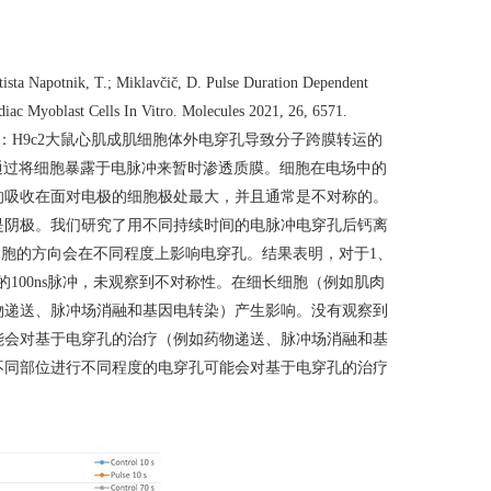
tista Napotnik, T.; Miklavčič, D. Pulse Duration Dependent
ac Myoblast Cells In Vitro. Molecules 2021, 26, 6571.
：
H9c2
大鼠心肌成肌细胞体外电穿孔导致分子跨膜转运的
通过将细胞暴露于电脉冲来暂时渗透质膜。细胞在电场中的
的吸收在面对电极的细胞极处最大，并且通常是不对称的。
是阴极。我们研究了用不同持续时间的电脉冲电穿孔后钙离
细胞的方向会在不同程度上影响电穿孔。结果表明，对于
1
、
的
100ns
脉冲，未观察到不对称性。在细长细胞（例如肌肉
物递送、脉冲场消融和基因电转染）产生影响。没有观察到
能会对基于电穿孔的治疗（例如药物递送、脉冲场消融和基
不同部位进行不同程度的电穿孔可能会对基于电穿孔的治疗