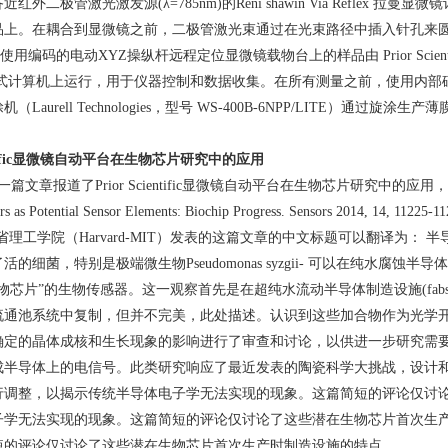
备近红外二极管激光激发源
(λ=785nm)
的
Reni shawin Via Reflex
拉曼显微镜
品上。在耦合到显微镜之前，二极管激光束通过在光束路径中插入针孔来
使用编码的电动
XYZ
操纵杆远程定位显微镜载物台上的样品由
Prior Scien
式计算机上运行，用于仪器控制和数据收集。在所有测量之前，使用内部
涂机（
Laurell Technologies
，型号
WS-400B-6NPP/LITE
）通过旋涂生产薄
fic
显微镜自动平台在生物芯片研究中的应用
的一篇文章报道了
Prior Scientific
显微镜自动平台在生物芯片研究中的应用，
s as Potential Sensor Elements: Biochip Progress. Sensors 2014, 14, 11225-11
省理工学院（
Harvard-MIT
）发表的这篇文章的中文标题可以翻译为： 半
了活的细菌，特别是极端微生物
Pseudomonas syzgii-
可以在纯水腐蚀半导体
物芯片
”
的生物传感器。这一观察首先是在超纯水流动半导体制造设施
(fab
流通池系统中复制，但并不完美，此处描述。认识到这些加合物作为光学
确定的晶体成核和生长现象的影响进行了审查和讨论，以供进一步研究需
成半导体上的电信号。此类研究响应了最近发表的陶瓷科学大挑战，设计
行调整，以揭示传统半导体电子学无法实现的现象。这篇简短的评论仅讨
子学无法实现的现象。这篇简短的评论仅讨论了这些潜在生物芯片首次生
短的评论仅讨论了这些潜在生物芯片首次生产时制造设施的特点。