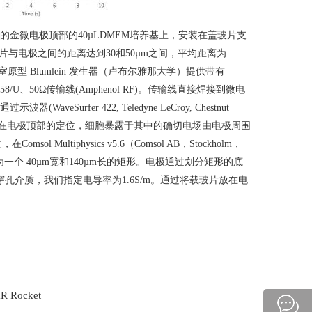
的金微电极顶部的
40µLDMEM
培养基上，安装在盖玻片支
片与电极之间的距离达到
30
和
50µm
之间，平均距离为
室原型
Blumlein
发生器（卢布尔雅那大学）提供带有
58/U
、
50Ω
传输线
(Amphenol RF)
。传输线直接焊接到微电
通过示波器
(WaveSurfer 422, Teledyne LeCroy, Chestnut
在电极顶部的定位，细胞暴露于其中的确切电场由电极周围
之，在
Comsol Multiphysics v5.6
（
Comsol AB
，
Stockholm
，
为一个
40µm
宽和
140µm
长的矩形。电极通过划分矩形的底
穿孔介质，我们指定电导率为
1.6S/m
。通过将载玻片放在电
Rocket