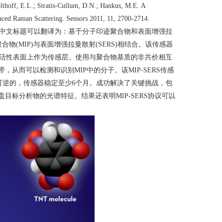
lthoff, E.L.; Stratis-Cullum, D.N.; Hankus, M.E. A
ced Raman Scattering. Sensors 2011, 11, 2700-2714.
中文标题可以翻译为：基于分子印迹聚合物和表面增强拉
聚合物
(MIP)
与表面增强拉曼散射
(SERS)
相结合。该传感器
活性表面上作为传感层。使用与聚合物基质的非共价相互
带，从而可以检测和识别
MIP
中的分子。该
MIP-SERS
传感
可逆的，传感器稳定至少
6
个月。成功解决了关键挑战，包
盖目标分析物的光谱特征。结果还表明
MIP-SERS
协议可以