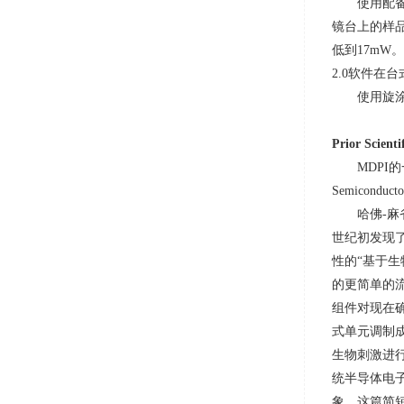
使用配
镜台上的样
低到
17mW
。
2.0
软件在台
使用旋
Prior Scienti
MDPI
Semiconductor
哈佛
-
麻
世纪初发现
性的
“
基于生
的更简单的
组件对现在
式单元调制
生物刺激进
统半导体电
象。这篇简