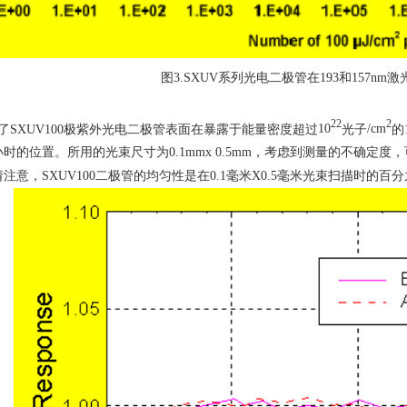
图
3.SXUV
系列光电二极管在
193
和
157nm
激
22
2
了
SXUV100
极紫外光电二极管表面在暴露于能量密度超过
10
光子
/cm
的
小时的位置。所用的光束尺寸为
0.1mmx 0.5mm
，考虑到测量的不确定度，
请注意，
SXUV100
二极管的均匀性是在
0.1
毫米
X0.5
毫米光束扫描时的百分