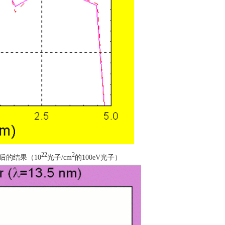
22
2
后的结果（
10
光子
/cm
的
100eV
光子）