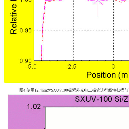
图
4.
使用
12.4nm
对
SXUV100
极紫外光电二极管进行线性扫描前