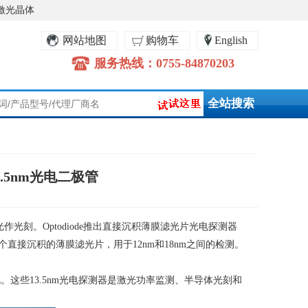
激光晶体
网站地图
购物车
English
服务热线：0755-84870203
.5nm光电二极管
光作光刻。
Optodiode
推出直接沉积薄膜滤光片光电探测器
个直接沉积的薄膜滤光片，用于
12nm
和
18nm
之间的检测。
化。这些
13.5nm
光电探测器是激光功率监测、半导体光刻和