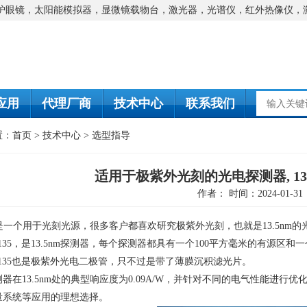
防护眼镜，太阳能模拟器，显微镜载物台，激光器，光谱仪，红外热像仪，
应用
代理厂商
技术中心
联系我们
置：
首页
>
技术中心
>
选型指导
适用于极紫外光刻的光电探测器, 13
作者： 时间：2024-01-31
nm是一个用于光刻光源，很多客户都喜欢研究极紫外光刻，也就是
13.5nm
的
135
，是
13.5nm
探测器，每个探测器都具有一个
100
平方毫米的有源区和一
135
也是极紫外光电二极管，只不过是带了薄膜沉积滤光片。
测器在
13.5nm
处的典型响应度为
0.09A/W
，并针对不同的电气性能进行优
量系统等应用的理想选择。