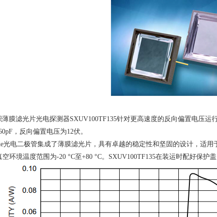
积薄膜滤光片光电探测器
SXUV100TF135
针对更高速度的反向偏置电压运
60pF
，反向偏置电压为
12
伏。
diode光电二极管集成了薄膜滤光片，具有卓越的稳定性和坚固的设计，
真空环境温度范围为
-20 °C
至
+80 °C
。
SXUV100TF135
在装运时配好保护盖