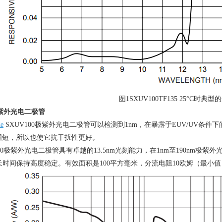
图
1SXUV100TF135 25
°
C
时典型的
紫外光电二极管
de
SXUV100极紫外光电二极管可以检测到
1nm
，在暴露于
EUV/UV
条件下
围短，所以也使它抗干扰性更好。
100极紫外光电二极管具有卓越的
13.5nm
光刻能力，在
1nm
至
190nm
极紫外
长时间保持高度稳定。有效面积是
100
平方毫米，分流电阻
10
欧姆（最小值