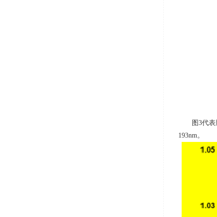
图
3
代表
193nm
。