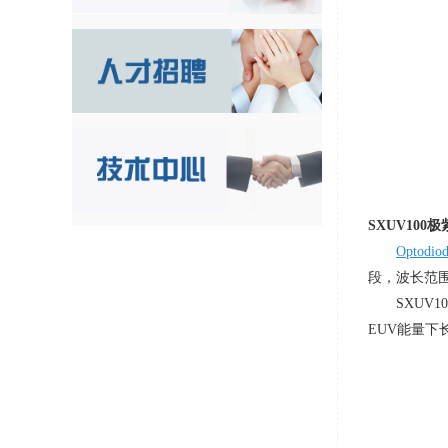
SXUV100
极
Optodio
段，波长范
SXUV
EUV
能量下