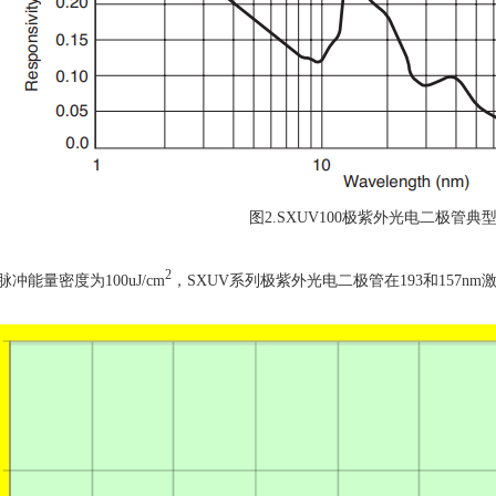
图
2.SXUV100
极紫外光电二极管典
2
脉冲能量密度为
100uJ/cm
，
SXUV
系列极紫外光电二极管在
193
和
157nm