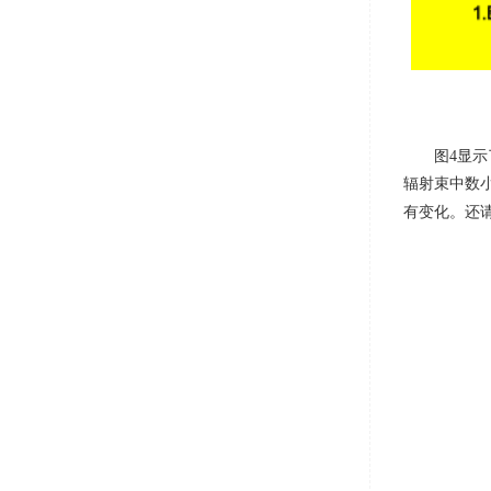
图
4
显示
辐射束中数
有变化。还