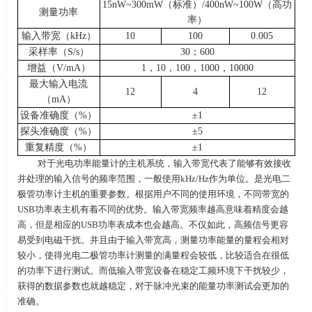
15nW~300mW
（标准）
/400nW~100W
（高功
测量功率
率）
输入带宽（
kHz
）
10
100
0.005
采样率（
S/s
）
30
；
600
增益（
V/mA
）
1
，
10
，
100
，
1000
，
10000
最大输入电流
12
4
12
（
mA
）
设备准确度（
%
）
±
1
探头准确度（
%
）
±
5
重复精度（
%
）
±
1
对于光电功率能量计的主机系统，输入带宽代表了能够有效接收
并处理的输入信号的频率范围，一般使用
kHz/Hz
作为单位。是光电二
极管功率计主机的重要参数。根据用户不同的使用环境，不同带宽的
USB
功率表主机有着不同的优势。输入带宽频率越高意味着精度会越
高，但是相应的USB功率表成本也会越高。不仅如此，高频信号更容
易受到电磁干扰。并且由于输入带宽高，测量功率能量的量程会相对
较小，使得光电二极管功率计测量的满量程会较低，比较适合在很低
的功率下进行测试。而低输入带宽设备在稳定工频环境下干扰较少，
获得的数据参数也就越稳定，对于脉冲光束的能量功率测试会更加的
准确。