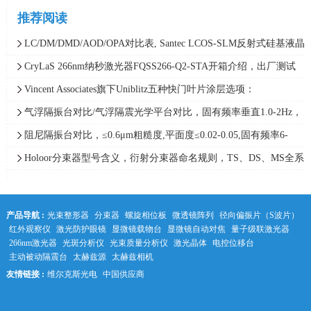
推荐阅读
LC/DM/DMD/AOD/OPA对比表, Santec LCOS-SLM反射式硅基液晶
空间光调制器技术路线解析
CryLaS 266nm纳秒激光器FQSS266-Q2-STA开箱介绍，出厂测试
报告、现场交付验收
Vincent Associates旗下Uniblitz五种快门叶片涂层选项：
T/Z/ZM/C/P，涵盖吸收、高反等解决方案
气浮隔振台对比/气浮隔震光学平台对比，固有频率垂直1.0-2Hz，
水平1.0-1.7Hz，隔振效率高达98%
阻尼隔振台对比，≤0.6μm粗糙度,平面度≤0.02-0.05,固有频率6-
10Hz/4-8Hz等阻尼隔振光学平台参数
Holoor分束器型号含义，衍射分束器命名规则，TS、DS、MS全系
列分束镜型号编码规则详解
产品导航 :
光束整形器
分束器
螺旋相位板
微透镜阵列
径向偏振片（S波片）
红外观察仪
激光防护眼镜
显微镜载物台
显微镜自动对焦
量子级联激光器
266nm激光器
光斑分析仪
光束质量分析仪
激光晶体
电控位移台
主动被动隔震台
太赫兹源
太赫兹相机
友情链接 :
维尔克斯光电
中国供应商
中科光学