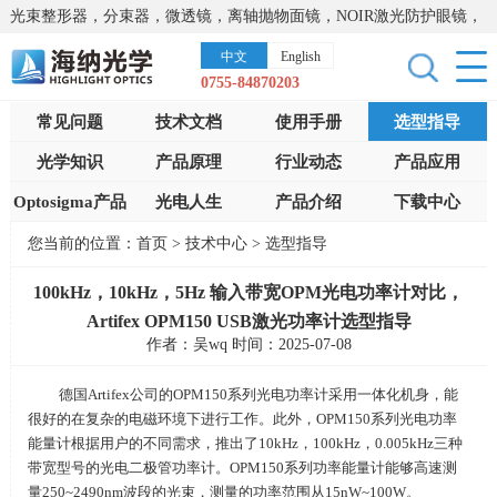
光束整形器，分束器，微透镜，离轴抛物面镜，NOIR激光防护眼镜，
太阳能模拟器，显微镜载物台，激光器，光谱仪，红外热像仪，激光
中文
English
晶体
0755-84870203
常见问题
技术文档
使用手册
选型指导
光学知识
产品原理
行业动态
产品应用
Optosigma产品
光电人生
产品介绍
下载中心
您当前的位置：
首页
>
技术中心
>
选型指导
100kHz，10kHz，5Hz 输入带宽OPM光电功率计对比，
Artifex OPM150 USB激光功率计选型指导
作者：吴wq 时间：2025-07-08
德国
Artifex
公司的
OPM150
系列光电功率计采用一体化机身，能
很好的在复杂的电磁环境下进行工作。此外，
OPM150
系列光电功率
能量计根据用户的不同需求，推出了
10kHz
，
100kHz
，
0.005kHz
三种
带宽型号的光电二极管功率计。
OPM150
系列功率能量计能够高速测
量
250~2490nm
波段的光束，测量的功率范围从
15nW~100W
。