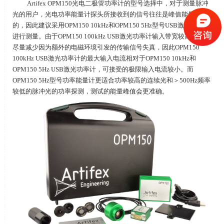
Artifex OPM150光电二极管功率计的型号选择中，对于测量脉冲
光的用户，光电功率能量计探头所接收到的信号往往是峰值能量较高
的，因此建议采用
OPM150 10kHz
和
OPM150 5Hz
型号
USB
激光功率计
进行测量。由于
OPM150 100kHz
USB激光功率计输入带宽较高，为了
尽量减少因为额外的电磁环境引发的传输信号失真，因此
OPM150
100kHz
USB激光功率计的最大输入电流相对于
OPM150 10kHz
和
OPM150 5Hz
USB激光功率计，可接受的极限输入电流较小。而
OPM150 5Hz
型号功率能量计更适合功率较高的连续光和＞
500Hz
频率
较低的脉冲光的功率探测，测试的能量峰值会更准确。