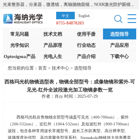
光束整形器，分束器，微透镜，离轴抛物面镜，NOIR激光防护眼镜，
太阳能模拟器，显微镜载物台，激光器，光谱仪，红外热像仪，激光
中文
English
晶体
0755-84870203
常见问题
技术文档
使用手册
选型指导
光学知识
产品原理
行业动态
产品应用
Optosigma产品
光电人生
产品介绍
下载中心
您当前的位置：
首页
>
技术中心
>
选型指导
西格玛光机物镜选型表，物镜全部型号：成像物镜和紫外-可
见光-红外全波段激光加工物镜参数一览
作者：肖zy 时间：2025-07-29
西格玛光机在售物镜全部型号涵盖可见光（
400-700nm
）、紫外
（
266-532nm
）、近红外（
1064-532nm
）及短波红外（
900-1700nm
）
波段，包含各种常用波长常规型号、超长工作距离型、高分辨率型、
玻璃厚度补偿型、高功率聚焦型等系列。
Sigmakoki
物镜放大倍率覆盖