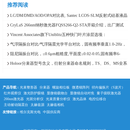
推荐阅读
LC/DM/DMD/AOD/OPA对比表, Santec LCOS-SLM反射式硅基液晶
空间光调制器技术路线解析
CryLaS 266nm纳秒激光器FQSS266-Q2-STA开箱介绍，出厂测试
报告、现场交付验收
Vincent Associates旗下Uniblitz五种快门叶片涂层选项：
T/Z/ZM/C/P，涵盖吸收、高反等解决方案
气浮隔振台对比/气浮隔震光学平台对比，固有频率垂直1.0-2Hz，
水平1.0-1.7Hz，隔振效率高达98%
阻尼隔振台对比，≤0.6μm粗糙度,平面度≤0.02-0.05,固有频率6-
10Hz/4-8Hz等阻尼隔振光学平台参数
Holoor分束器型号含义，衍射分束器命名规则，TS、DS、MS全系
列分束镜型号编码规则详解
产品导航 :
光束整形器
分束器
螺旋相位板
微透镜阵列
径向偏振片（S波片）
红外观察仪
激光防护眼镜
显微镜载物台
显微镜自动对焦
量子级联激光器
266nm激光器
光斑分析仪
光束质量分析仪
激光晶体
电控位移台
主动被动隔震台
太赫兹源
太赫兹相机
友情链接 :
维尔克斯光电
中国供应商
中科光学