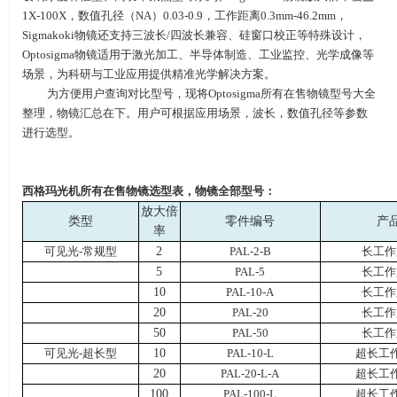
1X-100X
，数值孔径（
NA
）
0.03-0.9
，工作距离
0.3mm-46.2mm
，
Sigmakoki
物镜还支持三波长
/
四波长兼容、硅窗口校正等特殊设计，
Optosigma
物镜适用于激光加工、半导体制造、工业监控、光学成像等
场景，为科研与工业应用提供精准光学解决方案。
为方便用户查询对比型号，现将
Optosigma
所有在售物镜型号大全
整理，物镜汇总在下。用户可根据应用场景，波长，数值孔径等参数
进行选型。
西格玛光机所有在售物镜选型表，物镜全部型号：
放大倍
类型
零件编号
产
率
可见光
-
常规型
2
PAL-2-B
长工作
5
PAL-5
长工作
10
PAL-10-A
长工作
20
PAL-20
长工作
50
PAL-50
长工作
可见光
-
超长型
10
PAL-10-L
超长工
20
PAL-20-L-A
超长工
100
PAL-100-L
超长工