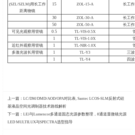
(SZL/SZLM)
用长工作
15
ZOL-15-A
长工作
距离物镜
30
ZOL-30-A
长工作
50
ZOL-50-A
长工作
可见光观察用管镜
0.5
TL-VIS-0.5X
1
TL-VIS-1.0X
近红外观察用管镜
1
TL-NIR-1.0X
多激光波长用管镜
1
TL-Y3
三波
1
TL-Y4
四波
上一篇：
LC/DM/DMD/AOD/OPA对比表, Santec LCOS-SLM反射式硅
基液晶空间光调制器技术路线解析
下一篇：
LEJ与Lumencor多通道固态光源参数整理，8通道显微镜光源
LED MULTILUX与SPECTRA选型指导