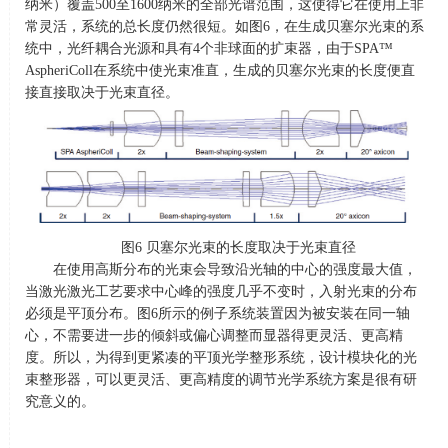
纳米）覆盖
500
至
1600
纳米的全部光谱范围，这使得它在使用上非
常灵活，系统的总长度仍然很短。如图
6
，在生成贝塞尔光束的系
统中，光纤耦合光源和具有
4
个非球面的扩束器，由于
SPA™
AspheriColl
在系统中使光束准直，生成的贝塞尔光束的长度便直
接直接取决于光束直径。
图
6
贝塞尔光束的长度取决于光束直径
在使用高斯分布的光束会导致沿光轴的中心的强度最大值，
当激光激光工艺要求中心峰的强度几乎不变时，入射光束的分布
必须是平顶分布。图
6
所示的例子系统装置因为被安装在同一轴
心，不需要进一步的倾斜或偏心调整而显器得更灵活、更高精
度。所以，为得到更紧凑的平顶光学整形系统，设计模块化的光
束整形器，可以更灵活、更高精度的调节光学系统方案是很有研
究意义的。