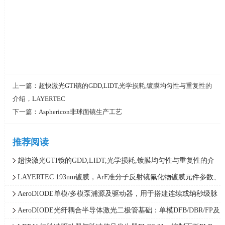
上一篇：
超快激光GTI镜的GDD,LIDT,光学损耗,镀膜均匀性与重复性的
介绍，LAYERTEC
下一篇：
Asphericon非球面镜生产工艺
推荐阅读
超快激光GTI镜的GDD,LIDT,光学损耗,镀膜均匀性与重复性的介
绍，LAYERTEC
LAYERTEC 193nm镀膜，ArF准分子反射镜氟化物镀膜元件参数、
损伤阈值与光谱性能介绍
AeroDIODE单模/多模泵浦源及驱动器，用于搭建连续或纳秒级脉
宽MOPA架构光纤激光器
AeroDIODE光纤耦合半导体激光二极管基础：单模DFB/DBR/FP及