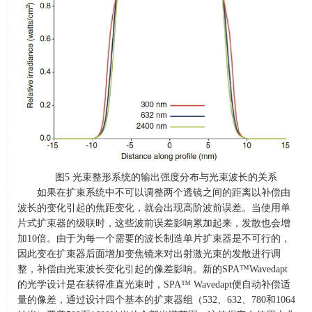
图
5
光束整形系统的输出强度分布与光束波长的关系
如果在扩束系统中不可以调整两个透镜之间的距离以补偿由
波长的变化引起的焦距变化，就会出现高阶波前误差。当使用单
片式扩束器的级联时，这些波前误差影响累加起来，发散也会增
加
10
倍。由于为每一个需要的波长制造单片扩束器是不可行的，
因此变在扩束器后面增加变焦镜来对出射激光束的发散进行调
整，补偿由光束波长变化引起的像差影响。新的
SPA™Wavedapt
的光学设计是在获得准直光束时，
SPA™ Wavedapt
便自动补偿适
量的像差，通过设计四个基本的扩束器组（
532
、
632
、
780
和
1064