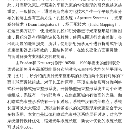
此，对高斯光束进行紧凑的平顶光束的匀化整形的研究也越来越
重要。一般情况下，通过高斯光束匀化技术产生一个平顶光束分
布的轮廓主要有三类方法：孔径系统（
Aperture Systems
），光束
积分技术（
Beam Integrators,
），场匹配技术（
Field Mapping
）。
在这三类方法中，使用光圈孔径和积分器进行光束整形是相当困
难，且积分器有很强的波长依赖性，使用光圈进行光束整形，会
出现明显的能量损失。所以，使用折射光学元件进行折射式平顶
光束整形器是很有效的，且结构简单，在波长变化方面更灵活，
与衍射解决方案相比更容易制造。
由
Frieden
和
Kreuzer
分别于
1965
年、
1969
年提出的使用双分
离透镜组将具有高斯型能量分布的激光光束转换为均匀的平顶光
束（图
1
），所介绍的折射光束整形琪的系统由两个旋转对称的平
面非球面透镜组成。对于其工作原理，平顶光束整形可分伽利略
式和开普勒式光束整形系统。开普勒型光束整形系统由两个正透
镜组成，系统有一个内部焦点，在焦点区域内有较高的光强。伽
利略式光束整形系统有一个负透镜，系统中没有内部焦点，系统
长度可以大大缩短，所以这种紧凑式的光束整形系统更适合于大
多数应用。本文也是以伽利略式光束整形系统展开讨论，对光学
系统进行设计优化，缩短光学系统长度，新设计优化的系统长度
可以减少
50%
。