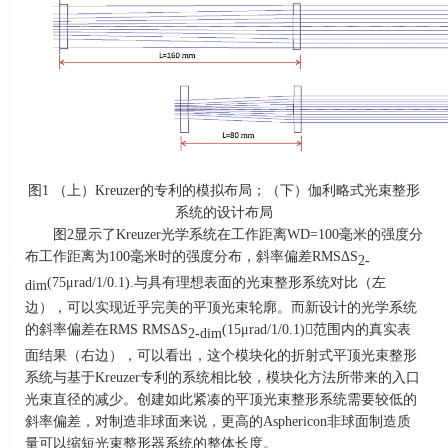
图
1
（上）
Kreuzer
的专利的模拟布局；（下）伽利略式光束整形
系统的设计布局
图
2
显示了
Kreuzer
光学系统在工作距离
WD=100
毫米的强度分
布工作距离为
100
毫米时的强度分布，斜率偏差
RMSΔS
2-
(75μrad/1/0.1).
与具有理想表面的光束整形系统对比（左
dim
边），可以实现近乎完美的平顶光束轮廓。而新设计的光学系统
的斜率偏差在
RMS RMSΔS
(15μrad/1/0.1)
范围内的真实表
2-dim
面结果（右边），可以看出，这个模块化的折射式平顶光束整形
系统与基于
Kreuzer
专利的系统相比较，模块化方法所带来的入口
光束直径的减少。创建如此紧凑的平顶光束整形系统需要较低的
斜率偏差，对制造非球面来说，更高的
Asphericon
非球面制造质
量可以缩短光束整形器系统的整体长度。