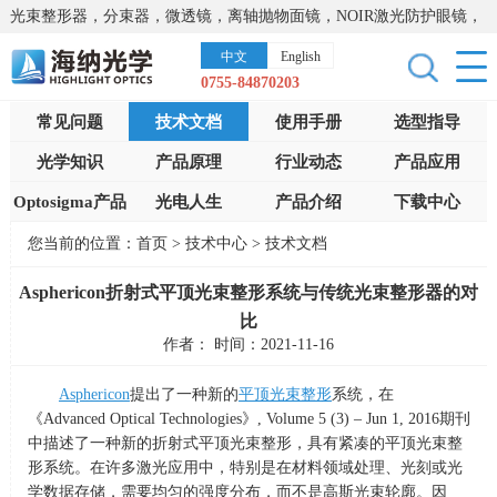
光束整形器，分束器，微透镜，离轴抛物面镜，NOIR激光防护眼镜，
太阳能模拟器，显微镜载物台，激光器，光谱仪，红外热像仪，激光
中文
English
晶体
0755-84870203
常见问题
技术文档
使用手册
选型指导
光学知识
产品原理
行业动态
产品应用
Optosigma产品
光电人生
产品介绍
下载中心
您当前的位置：
首页
>
技术中心
>
技术文档
Asphericon折射式平顶光束整形系统与传统光束整形器的对
比
作者： 时间：2021-11-16
Asphericon
提出了一种新的
平顶光束整形
系统，在
《
Advanced Optical Technologies
》
, Volume 5 (3) – Jun 1, 2016
期刊
中描述了一种新的折射式平顶光束整形，具有紧凑的平顶光束整
形系统。在许多激光应用中，特别是在材料领域处理、光刻或光
学数据存储，需要均匀的强度分布，而不是高斯光束轮廓。因