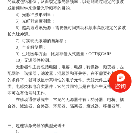
的载波包络相位，从而锁定激光器频率，以达到通过稳定的微波
或射频时钟来测量光学频率的目的。
4）光脉冲波形测量；
5）光纤群速度测量；
6）超高速通讯光源：需要低时间抖动和频率高度稳定的多波
长光脉冲源。
7）可实现无泵浦的自频移；
8）全光解复用；
9）生物医学方面，比如非侵入式测量：
OCT
或
CARS
10）无源器件检测。
无源器件主要包括电阻，电容，电感，转换器，渐变器，匹
配网络，谐振器，滤波器，混频器和开关等。在不需要外加电源
的条件下，就可以显示其特性的电子元件。无源元件主要是电阻
类、电感类和电容类器件，它的共同特点是在电路中无需加电源
即可在有信号时工作。
在移动通信系统中，常见的无源器件有：功分器、电桥、耦
合器、滤波器、合路器、环形器、隔离器、衰减器、移相器等。
三、超连续激光器的典型光谱图