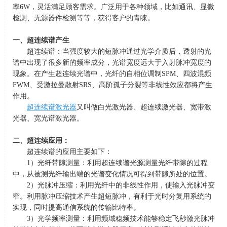
率
6W
，灵活满足顾客需求。广泛用于各种领域，比如通讯、显微
检测、无源器件检测等等，获得客户的青睐。
一、超连续谱产生
超连续谱：当强度较大的短脉冲通过光学介质后，透射的光
谱中出现了很多新的频率成分，光谱宽度远大于入射脉冲宽度的
现象。在产生超连续光谱中，光纤的自相位调制
SPM
、四波混频
FWM
、受激拉曼散射
SRS
、高阶孤子分裂等非线性效应都将产生
作用。
超连续谱激光器
又叫做白光激光器、超连续激光器、宽带激
光器、宽光谱激光器。
二、超连续应用：
超连续谱的应用主要如下：
1）光纤带隙测量：利用超连续谱光源测量光纤带隙的过程
中，从被测光纤输出端的光谱变化情况可得到带隙所处的位置。
2）光脉冲压缩：利用光纤中的非线性作用，使输入光脉冲变
窄。利用脉冲压缩技术产生超短脉冲，有利于光时分复用系统的
实现，同时提高通信系统的传输比特率。
3）光学频率测量：利用频域稳频技术能够稳定飞秒激光脉冲