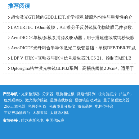
推荐阅读
超快激光GTI镜的GDD,LIDT,光学损耗,镀膜均匀性与重复性的介
绍，LAYERTEC
LAYERTEC 193nm镀膜，ArF准分子反射镜氟化物镀膜元件参数、
损伤阈值与光谱性能介绍
AeroDIODE单模/多模泵浦源及驱动器，用于搭建连续或纳秒级脉
宽MOPA架构光纤激光器
AeroDIODE光纤耦合半导体激光二极管基础：单模DFB/DBR/FP及
多模光纤耦合激光二极管结构区别
LDP V 短脉冲驱动器与脉冲信号发生器PLCS 21、控制面板PLB
21 组合安装接线参数设置指南 | PicoLAS
Optosigma格兰激光棱镜GLPB2系列，高损伤阈值2 J/cm²，适用于
紫外至红外波段
产品导航 :
光束整形器
分束器
螺旋相位板
微透镜阵列
径向偏振片（S波片）
红外观察仪
激光防护眼镜
显微镜载物台
显微镜自动对焦
量子级联激光器
266nm激光器
光斑分析仪
光束质量分析仪
激光晶体
电控位移台
主动被动隔震台
太赫兹源
太赫兹相机
友情链接 :
维尔克斯光电
中国供应商
中科光学