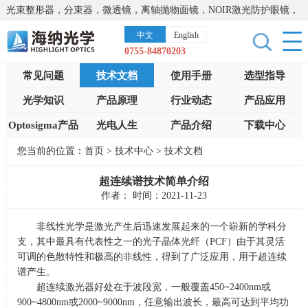
光束整形器，分束器，微透镜，离轴抛物面镜，NOIR激光防护眼镜，
太阳能模拟器，显微镜载物台，激光器，光谱仪，红外热像仪，激光
中文
English
晶体
0755-84870203
常见问题
技术文档
使用手册
选型指导
光学知识
产品原理
行业动态
产品应用
Optosigma产品
光电人生
产品介绍
下载中心
您当前的位置：
首页
>
技术中心
>
技术文档
超连续谱技术简单介绍
作者： 时间：2021-11-23
非线性光学是激光产生后迅速发展起来的一个崭新的学科分
支，其中最具有代表性之一的光子晶体光纤（
PCF
）由于其灵活
可调的色散特性和极高的非线性，得到了广泛应用，用于超连续
谱产生。
超连续激光器好处在于波段宽，一般覆盖
450~2400nm
或
900~4800nm
或
2000~9000nm
，任意输出波长，最高可达到平均功