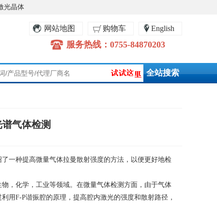
激光晶体
网站地图
购物车
English
服务热线：0755-84870203
曼光谱气体检测
绍了一种提高微量气体拉曼散射强度的方法，以便更好地检
生物，化学，工业等领域。在微量气体检测方面，由于气体
过利用
F-P
谐振腔的原理，提高腔内激光的强度和散射路径，