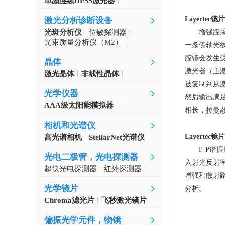
单频连续DPSS激光器
Aerodiode
Layertec
镜片
激光分析诊断设备
光斑分析仪
位敏探测器
增强腔
光束质量分析仪（M2）
自准直仪
一条傍轴光
激光波长计
腔镜会发生
晶体
激光器（主
激光晶体
非线性晶体
CLBO晶体
被复制到从
光学仪器
然后输出满
AAA级太阳能模拟器
相长，拉曼
光学斩波器
相机和光谱仪
Layertec
镜片
高光谱相机
StellarNet光谱仪
F-P谐
光电二极管，光电探测器
入射光反射
超快光电探测器
红外探测器
增强和散射
光学镜片
分析。
Chroma滤光片
飞秒激光镜片
偏振光学元件，物镜