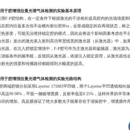
用于腔增强拉曼光谱气体检测的实验基本原理
采用
F-P
腔结构，在一定条件下根据激光的干涉相长提高腔内的光场强度和
线在腔内往返多次你不会横向射出腔外
ia
，会形成稳定的自再现状态，称之
受热形变，可能无法维持稳定腔的模式，因此会将这个影响因素考虑在平
激光器）发出的激光束入射到高功率宽线宽的激光器（从激光器）中，如
激光器。在注入腔锁定增强中，
F-P
腔可作为主激光器和鉴频器，激光源为
足谐振条件的频率梳，反馈回从激光器，依据注入锁定原理，从激光器也
散射光的强度和传播路径都能得到大幅度的提高。
用于腔增强拉曼光谱气体检测的实验光路结构
振腔两端腔镜分别采用
Layertec 171
883平凹镜，两个
Layertec
平凹透镜相向
率高达
99.98%
，平面一侧镀增透膜，反射率低至
0.25%
，这样外界的半导
路径的增加。高反膜保证了绝大多数光子能量存在于谐振腔中，增透膜作