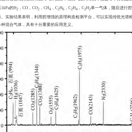
压
1kPa
的
H
，
CO
，
CO
，
CH
，
C
H
，
C
H
，
C
H
单一气体，随后进行腔
2
2
4
2
6
2
4
2
2
示。实验结果表明，利用腔增强的原理构造检测平台，可以实现传统光谱
多种混合气体，具有十分重要的应用意义。