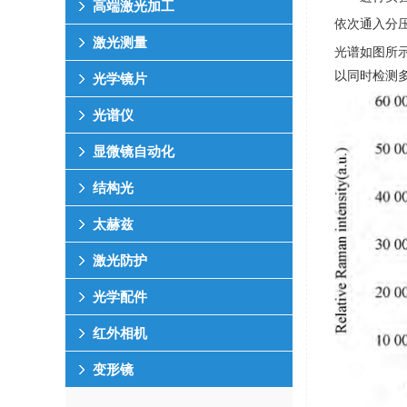
高端激光加工
依次通入分
激光测量
光谱如图所
以同时检测
光学镜片
光谱仪
显微镜自动化
结构光
太赫兹
激光防护
光学配件
红外相机
变形镜