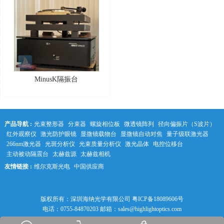
MinusK隔振台
产品导航 :
光束整形器
分束器
螺旋相位板
微透镜阵列
径向偏振片（S波片）
红外观察仪
激光防护眼镜
显微镜载物台
显微镜自动对焦
量子级联激光器
266nm激光器
光斑分析仪
光束质量分析仪
激光晶体
电控位移台
主动被动隔震台
太赫兹源
太赫兹相机
友情链接 :
维尔克斯光电
中国供应商
中科光学
版权所有：深圳海纳光学有限公司
粤ICP备18089606号
电话：0755-84870203 邮箱：sales@highlightoptics.com