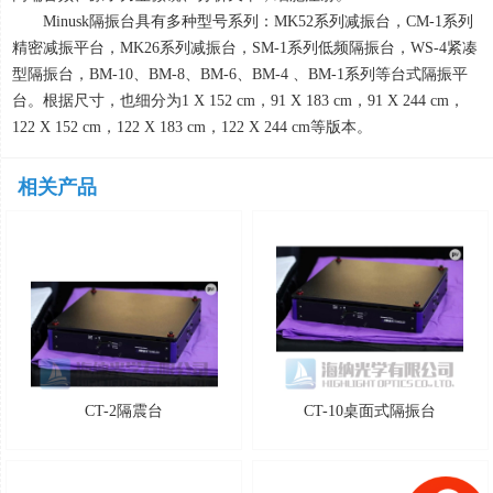
Minusk隔振台具有多种型号系列：
MK52
系列减振台，
CM-1
系列
精密减振平台，
MK26
系列减振台，
SM-1
系列低频隔振台，
WS-4
紧凑
型隔振台，
BM-10
、
BM-8
、
BM-6
、
BM-4
、
BM-1
系列等台式隔振平
台。根据尺寸，也细分为
1 X 152 cm
，
91 X 183 cm
，
91 X 244 cm
，
122 X 152 cm
，
122 X 183 cm
，
122 X 244 cm
等版本。
相关产品
CT-2隔震台
CT-10桌面式隔振台