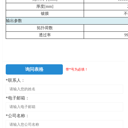
厚度
[mm]
镀膜
不
输出参数
拓扑荷数
透过率
9
询问表格
带*号为必填！
*联系人：
*电子邮箱：
*公司名称：