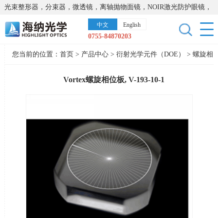
光束整形器，分束器，微透镜，离轴抛物面镜，NOIR激光防护眼镜，
太阳能模拟器，显微镜载物台，激光器，光谱仪，红外热像仪，激光
中文
English
晶体
0755-84870203
您当前的位置：
首页
>
产品中心
>
衍射光学元件（DOE）
>
螺旋相
位板
Vortex螺旋相位板, V-193-10-1