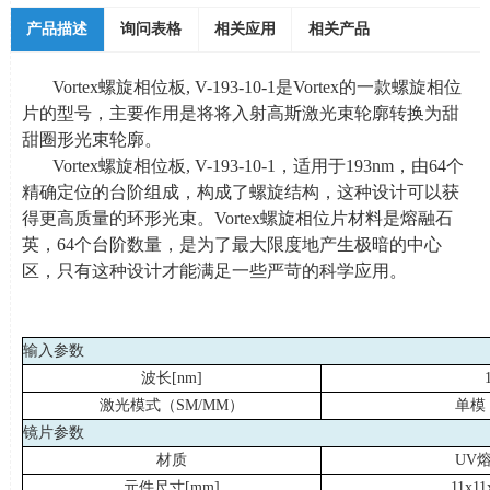
产品描述
询问表格
相关应用
相关产品
Vortex螺旋相位板
, V-193-10-1
是
Vortex
的一款螺旋相位
片的型号，主要作用是将将入射高斯激光束轮廓转换为甜
甜圈形光束轮廓。
Vortex螺旋相位板
,
V-193-10-1
，适用于
193nm
，由
64
个
精确定位的台阶组成，构成了螺旋结构，这种设计可以获
得更高质量的环形光束。
Vortex
螺旋相位片材料是熔融石
英，
64
个台阶数量，是为了最大限度地产生极暗的中心
区，只有这种设计才能满足一些严苛的科学应用。
输入参数
波长
[nm]
激光模式（
SM/MM
）
单模
镜片参数
材质
UV
元件尺寸
[mm]
11x11